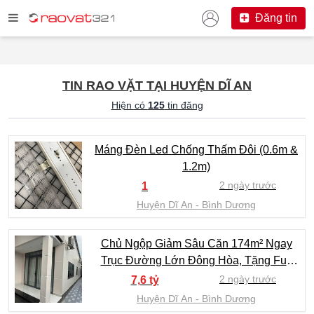
Đăng tin
TIN RAO VẶT TẠI HUYỆN DĨ AN
Hiện có
125
tin đăng
Máng Đèn Led Chống Thấm Đôi (0.6m &
1.2m)
2 ngày trước
1
Huyện Dĩ An
Bình Dương
Chủ Ngộp Giảm Sâu Căn 174m² Ngay
Trục Đường Lớn Đông Hòa, Tặng Full
Nội Thất Xịn - 7.6 Tỷ (TL)
2 ngày trước
7,6 tỷ
Huyện Dĩ An
Bình Dương