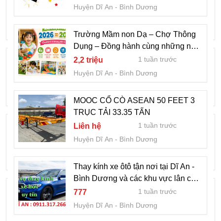
AXIT ACETIC 28m³ CHUFENG PATEC
Huyện Dĩ An
Bình Dương
2 tuần trước
Liên hệ
Huyện Dĩ An
Bình Dương
Trường Mầm non Dạ – Chợ Thông
Dụng – Đồng hành cùng những năm
ĐÈN PHA LED PL4 NGOÀI TRỜI (50W -
tháng đầu đời của trẻ
1 tuần trước
2,2 triệu
200W)
Huyện Dĩ An
Bình Dương
2 tuần trước
1
Huyện Dĩ An
Bình Dương
MOOC CỔ CÒ ASEAN 50 FEET 3
TRỤC TẢI 33.35 TẤN
Cửa Cuốn Đài Loan Bình Dương
1 tuần trước
Liên hệ
2 tuần trước
Liên hệ
Huyện Dĩ An
Bình Dương
Huyện Dĩ An
Bình Dương
Thay kính xe ôtô tận nơi tại Dĩ An -
Bình Dương và các khu vực lân cận
Cửa cuốn dĩ an - Công ty cửa cuốn dĩ an
0911.317.233
1 tuần trước
777
ở bình dương
Huyện Dĩ An
Bình Dương
2 tuần trước
Liên hệ