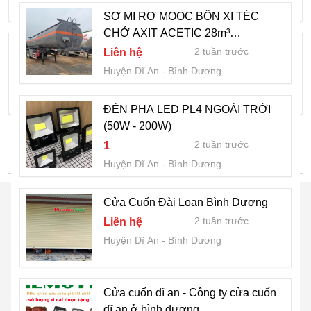
Huyện Dĩ An
Bình Dương
SƠ MI RƠ MOOC BỒN XI TÉC
CHỞ AXIT ACETIC 28m³
Lắp đặt cửa cuốn tại Khu Công Nghiệp
CHUFENG PATEC
2 tuần trước
Liên hệ
Đồng An
Huyện Dĩ An
Bình Dương
2 tuần trước
Liên hệ
Huyện Dĩ An
Bình Dương
ĐÈN PHA LED PL4 NGOÀI TRỜI
(50W - 200W)
2 tuần trước
1
TÌM NHIỀU HƠN
Huyện Dĩ An
Bình Dương
Cửa Cuốn Đài Loan Bình Dương
2 tuần trước
Liên hệ
Huyện Dĩ An
Bình Dương
Cửa cuốn dĩ an - Công ty cửa cuốn
dĩ an ở bình dương