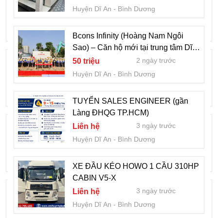
1.2m
Huyện Dĩ An
Bình Dương
3 ngày trước
1
Huyện Dĩ An
Bình Dương
Bcons Infinity (Hoàng Nam Ngôi
Sao) – Căn hộ mới tại trung tâm Dĩ
Đơn vị cung cấp dầu nhớt tại KCN Tân
An, vị trí vàng đường Thống Nhất,
2 ngày trước
50 triệu
chuẩn bị ra mắt
Uyên, Bình Dương
Huyện Dĩ An
Bình Dương
3 ngày trước
Liên hệ
Huyện Dĩ An
Bình Dương
TUYỂN SALES ENGINEER (gần
Làng ĐHQG TP.HCM)
Rumor - Hoàng Nam Ngôi Sao (Bcons
3 ngày trước
Liên hệ
Infinity) sắp nhận booking?
Huyện Dĩ An
Bình Dương
4 ngày trước
1
Huyện Dĩ An
Bình Dương
XE ĐẦU KÉO HOWO 1 CẦU 310HP
CABIN V5-X
RƠ MOOC CỔ CÒ 45 FEET
3 ngày trước
Liên hệ
XINHONGDONG MẪU MỚI 2026 DÀI
Huyện Dĩ An
Bình Dương
14m3
6 ngày trước
500 triệu