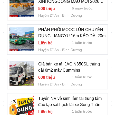
XINHONGDONG MẪU MỚI 2026
Trường Mầm non Dạ – Chợ Thông Dụng
DÀI 14m3
6 ngày trước
500 triệu
– Đồng hành cùng những năm tháng đầu
Huyện Dĩ An
Bình Dương
đời của trẻ
1 tuần trước
2,2 triệu
Huyện Dĩ An
Bình Dương
PHÂN PHỐI MOOC LÙN CHUYÊN
DỤNG LIANGYU 16m KÉO DÀI 20m
MOOC CỔ CÒ ASEAN 50 FEET 3
1 tuần trước
Liên hệ
TRỤC TẢI 33.35 TẤN
Huyện Dĩ An
Bình Dương
1 tuần trước
Liên hệ
Huyện Dĩ An
Bình Dương
Giá bán xe tải JAC N350SL thùng
dài 6m2 máy Cummins
Thay kính xe ôtô tận nơi tại Dĩ An - Bình
1 tuần trước
600 triệu
Dương và các khu vực lân cận
Huyện Dĩ An
Bình Dương
0911.317.233
1 tuần trước
777
Huyện Dĩ An
Bình Dương
Tuyển NV vệ sinh làm tại trung tâm
đào tạo sát hạch lái xe Sóng Thần
SƠ MI RƠ MOOC BỒN XI TÉC CHỞ
1 tuần trước
Liên hệ