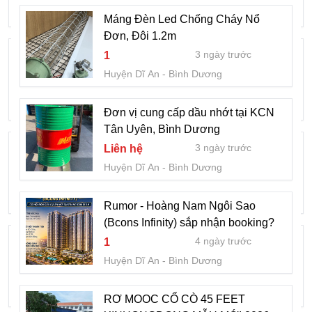
Huyện Dĩ An
Bình Dương
Máng Đèn Led Chống Cháy Nổ
Đơn, Đôi 1.2m
PHÂN PHỐI MOOC LÙN CHUYÊN
3 ngày trước
1
DỤNG LIANGYU 16m KÉO DÀI 20m
Huyện Dĩ An
Bình Dương
1 tuần trước
Liên hệ
Huyện Dĩ An
Bình Dương
Đơn vị cung cấp dầu nhớt tại KCN
Tân Uyên, Bình Dương
Giá bán xe tải JAC N350SL thùng dài
3 ngày trước
Liên hệ
6m2 máy Cummins
Huyện Dĩ An
Bình Dương
1 tuần trước
600 triệu
Huyện Dĩ An
Bình Dương
Rumor - Hoàng Nam Ngôi Sao
(Bcons Infinity) sắp nhận booking?
Tuyển NV vệ sinh làm tại trung tâm đào
4 ngày trước
1
tạo sát hạch lái xe Sóng Thần
Huyện Dĩ An
Bình Dương
1 tuần trước
Liên hệ
Huyện Dĩ An
Bình Dương
RƠ MOOC CỔ CÒ 45 FEET