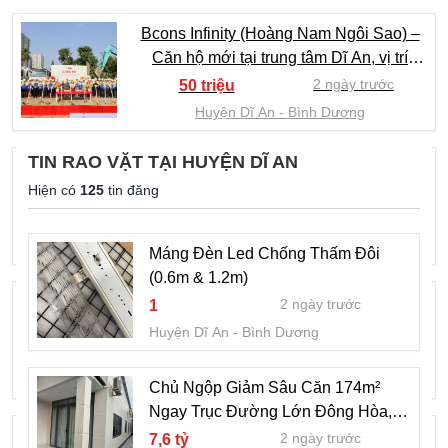
Bcons Infinity (Hoàng Nam Ngôi Sao) –
Căn hộ mới tại trung tâm Dĩ An, vị trí
vàng đường Thống Nhất, chuẩn bị ra mắt
2 ngày trước
50 triệu
Huyện Dĩ An
Bình Dương
TIN RAO VẶT TẠI HUYỆN DĨ AN
TUYỂN SALES ENGINEER (gần Làng
Hiện có
125
tin đăng
ĐHQG TP.HCM)
3 ngày trước
Liên hệ
Huyện Dĩ An
Bình Dương
Máng Đèn Led Chống Thấm Đôi
(0.6m & 1.2m)
XE ĐẦU KÉO HOWO 1 CẦU 310HP
2 ngày trước
1
CABIN V5-X
Huyện Dĩ An
Bình Dương
3 ngày trước
Liên hệ
Huyện Dĩ An
Bình Dương
Chủ Ngộp Giảm Sâu Căn 174m²
Ngay Trục Đường Lớn Đông Hòa,
Máng Đèn Led Chống Cháy Nổ Đơn, Đôi
Tặng Full Nội Thất Xịn - 7.6 Tỷ (TL)
2 ngày trước
7,6 tỷ