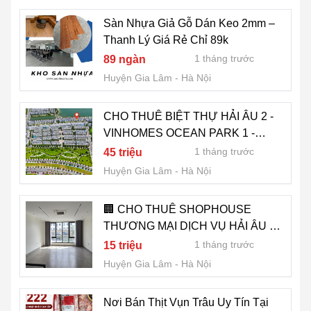
Sàn Nhựa Giả Gỗ Dán Keo 2mm –
Thanh Lý Giá Rẻ Chỉ 89k
1 tháng trước
89 ngàn
Huyện Gia Lâm
Hà Nội
CHO THUÊ BIỆT THỰ HẢI ÂU 2 -
VINHOMES OCEAN PARK 1 -
HOÀN THIỆN ĐẸP - GIÁ 45
1 tháng trước
45 triệu
TRIỆU/THÁNG
Huyện Gia Lâm
Hà Nội
🏢 CHO THUÊ SHOPHOUSE
THƯƠNG MẠI DỊCH VỤ HẢI ÂU 11
– VINHOMES OCEAN PARK 1
1 tháng trước
15 triệu
Huyện Gia Lâm
Hà Nội
Nơi Bán Thịt Vụn Trâu Uy Tín Tại