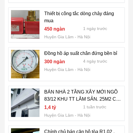
Thiết bị công tắc dòng chảy đáng
mua
1 ngày trước
450 ngàn
Huyện Gia Lâm
Hà Nội
Đồng hồ áp suất chân đứng bền bỉ
4 ngày trước
300 ngàn
Huyện Gia Lâm
Hà Nội
BÁN NHÀ 2 TẦNG XÂY MỚI NGÕ
83/12 KHU TT LÂM SẢN. 25M2 CHỈ
1.4 TỶ. LH:0912358868 -
1 tuần trước
1,4 tỷ
0962358868.
Huyện Gia Lâm
Hà Nội
Chính chủ bán căn hộ tòa R1.02 ,