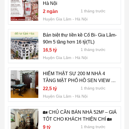
Hà Nội
1 tháng trước
2 ngàn
Huyện Gia Lâm
Hà Nội
Bán biệt thự liền kề Cổ Bi- Gia Lâm-
90m 5 tầng hơn 16 tỷ(TL)
1 tháng trước
16,5 tỷ
Huyện Gia Lâm
Hà Nội
HIẾM THẬT SỰ 200 M NHÀ 4
TẦNG MẶT PHỐ HỒ SEN VIEW HỒ
OTO TRÁNH KINH DOANH CỐNG
1 tháng trước
22,5 tỷ
THÔN YÊN VIÊN CHỈ 22,X TỶ
Huyện Gia Lâm
Hà Nội
🏡 CHỦ CẦN BÁN NHÀ 52M² – GIÁ
TỐT CHO KHÁCH THIỆN CHÍ 🏡
1 tháng trước
9 tỷ