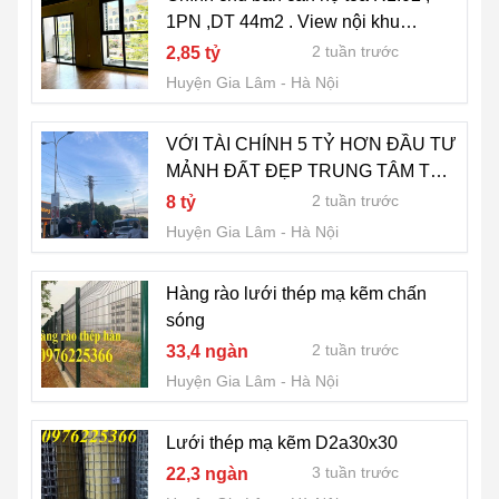
1PN ,DT 44m2 . View nội khu
Vinhomes Ocean Park Gia Lâm
2 tuần trước
2,85 tỷ
Huyện Gia Lâm
Hà Nội
VỚI TÀI CHÍNH 5 TỶ HƠN ĐẦU TƯ
MẢNH ĐẤT ĐẸP TRUNG TÂM TỪ
SƠN BẮC NINH - KINH DOANH
2 tuần trước
8 tỷ
SẦM UẤT
Huyện Gia Lâm
Hà Nội
Hàng rào lưới thép mạ kẽm chấn
sóng
2 tuần trước
33,4 ngàn
Huyện Gia Lâm
Hà Nội
Lưới thép mạ kẽm D2a30x30
3 tuần trước
22,3 ngàn