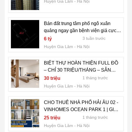
Huyện Gia Lâm
Hà Nội
Bán đất trung tâm phố ngô xuân
quảng ngay gần bệnh viện giá cực
rẻ
3 tuần trước
6 tỷ
Huyện Gia Lâm
Hà Nội
BIỆT THỰ HOÀN THIỆN FULL ĐỒ
– CHỈ 30 TRIỆU/THÁNG – SẴN
VÀO Ở NGAY TẠI VINHOMES
1 tháng trước
30 triệu
OCEAN PARK 1
Huyện Gia Lâm
Hà Nội
CHO THUÊ NHÀ PHỐ HẢI ÂU 02 -
VINHOMES OCEAN PARK 1 | GIÁ
CHỈ 2X TRIỆU/THÁNG
1 tháng trước
25 triệu
Huyện Gia Lâm
Hà Nội