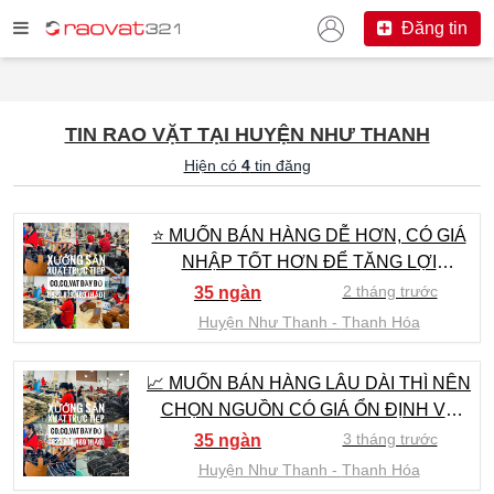
Đăng tin
TIN RAO VẶT TẠI HUYỆN NHƯ THANH
Hiện có
4
tin đăng
⭐ MUỐN BÁN HÀNG DỄ HƠN, CÓ GIÁ
NHẬP TỐT HƠN ĐỂ TĂNG LỢI
NHUẬN? GỌI 0822.879.469 (HẢO)
2 tháng trước
35 ngàn
Huyện Như Thanh
Thanh Hóa
📈 MUỐN BÁN HÀNG LÂU DÀI THÌ NÊN
CHỌN NGUỒN CÓ GIÁ ỔN ĐỊNH VÀ
HỖ TRỢ NHANH - 0822.879.469 (HẢO)
3 tháng trước
35 ngàn
Huyện Như Thanh
Thanh Hóa