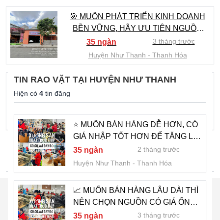
🎯 MUỐN PHÁT TRIỂN KINH DOANH
BỀN VỮNG, HÃY ƯU TIÊN NGUỒN
HÀNG CHẤT LƯỢNG VÀ GIÁ TỐT –
3 tháng trước
35 ngàn
0822.879.469 (HẢO)
Huyện Như Thanh
Thanh Hóa
TIN RAO VẶT TẠI HUYỆN NHƯ THANH
⭐ MUỐN CÓ NGUỒN HÀNG ỔN ĐỊNH,
Hiện có
4
tin đăng
GIÁ MỀM? 0822.879.469 (HẢO)
4 tháng trước
35 ngàn
Huyện Như Thanh
Thanh Hóa
⭐ MUỐN BÁN HÀNG DỄ HƠN, CÓ
GIÁ NHẬP TỐT HƠN ĐỂ TĂNG LỢI
NHUẬN? GỌI 0822.879.469 (HẢO)
2 tháng trước
35 ngàn
TÌM NHIỀU HƠN
Huyện Như Thanh
Thanh Hóa
📈 MUỐN BÁN HÀNG LÂU DÀI THÌ
NÊN CHỌN NGUỒN CÓ GIÁ ỔN
ĐỊNH VÀ HỖ TRỢ NHANH -
3 tháng trước
35 ngàn