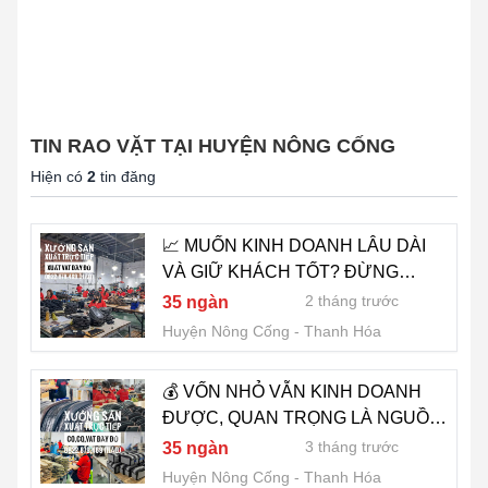
TIN RAO VẶT TẠI HUYỆN NÔNG CỐNG
Hiện có
2
tin đăng
📈 MUỐN KINH DOANH LÂU DÀI
VÀ GIỮ KHÁCH TỐT? ĐỪNG
CHỌN SAI NGUỒN HÀNG -
2 tháng trước
35 ngàn
0822.879.469 (HẢO)
Huyện Nông Cống
Thanh Hóa
💰 VỐN NHỎ VẪN KINH DOANH
ĐƯỢC, QUAN TRỌNG LÀ NGUỒN
HÀNG - 0822.879.469 (HẢO)
3 tháng trước
35 ngàn
Huyện Nông Cống
Thanh Hóa