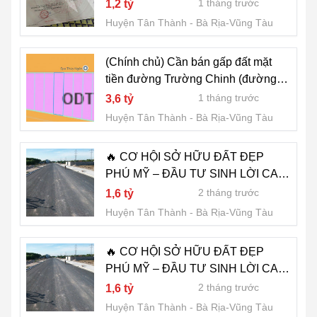
LH:0962955888.
1 tháng trước
1,2 tỷ
Huyện Tân Thành
Bà Rịa-Vũng Tàu
(Chính chủ) Cần bán gấp đất mặt
tiền đường Trường Chinh (đường
81)
1 tháng trước
3,6 tỷ
Huyện Tân Thành
Bà Rịa-Vũng Tàu
🔥 CƠ HỘI SỞ HỮU ĐẤT ĐẸP
PHÚ MỸ – ĐẦU TƯ SINH LỜI CAO
🔥
2 tháng trước
1,6 tỷ
Huyện Tân Thành
Bà Rịa-Vũng Tàu
🔥 CƠ HỘI SỞ HỮU ĐẤT ĐẸP
PHÚ MỸ – ĐẦU TƯ SINH LỜI CAO
🔥
2 tháng trước
1,6 tỷ
Huyện Tân Thành
Bà Rịa-Vũng Tàu