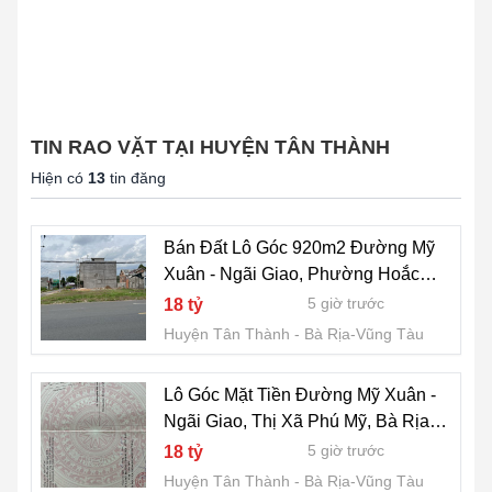
TIN RAO VẶT TẠI HUYỆN TÂN THÀNH
Hiện có
13
tin đăng
Bán Đất Lô Góc 920m2 Đường Mỹ
Xuân - Ngãi Giao, Phường Hoắc
Dịch, Thị Xã Phú Mỹ, BRVT
5 giờ trước
18 tỷ
Huyện Tân Thành
Bà Rịa-Vũng Tàu
Lô Góc Mặt Tiền Đường Mỹ Xuân -
Ngãi Giao, Thị Xã Phú Mỹ, Bà Rịa
Vũng Tàu
5 giờ trước
18 tỷ
Huyện Tân Thành
Bà Rịa-Vũng Tàu