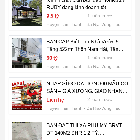
RUBY đang kinh doanh tốt
1 tuần trước
9,5 tỷ
Huyện Tân Thành
Bà Rịa-Vũng Tàu
BÁN GẤP Biệt Thự Nhà Vườn 5
Tầng 522m² Thôn Nam Hải, Tân
Hải, TX. Phú Mỹ – Sổ Hồng Riêng,
1 tuần trước
60 tỷ
Giá Đầu Tư
Huyện Tân Thành
Bà Rịa-Vũng Tàu
NHẬP SỈ ĐỒ DA HƠN 300 MẪU CÓ
SẴN – GIÁ XƯỞNG, GIAO NHANH
TOÀN QUỐC
2 tuần trước
Liên hệ
Huyện Tân Thành
Bà Rịa-Vũng Tàu
BÁN ĐẤT THỊ XÃ PHÚ MỸ BRVT,
DT 140M2 SHR 1.2 TỶ.