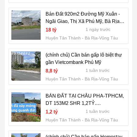
Bán Đất 920m2 Đường Mỹ Xuân -
Ngãi Giao, Thị Xã Phú Mỹ, Bà Rịa
Vũng Tàu
1 ngày trước
18 tỷ
Huyện Tân Thành
Bà Rịa-Vũng Tàu
(chính chủ) Cần bán gấp lô biệt thự
gần Vietcombank Phú Mỹ
1 tuần trước
8,8 tỷ
Huyện Tân Thành
Bà Rịa-Vũng Tàu
BÁN ĐẤT TẠI CHÂU PHA-TPHCM,
DT 153M2 SHR 1,2TỶ.
LH:0913976848 - A TOẠI (CHÍNH
1 tuần trước
1,2 tỷ
CHỦ)
Huyện Tân Thành
Bà Rịa-Vũng Tàu
(chính chủ) Cần bán gấp Homestay