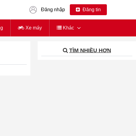
Đăng nhập
Đăng tin
ng
Xe máy
Khác
TÌM NHIỀU HƠN