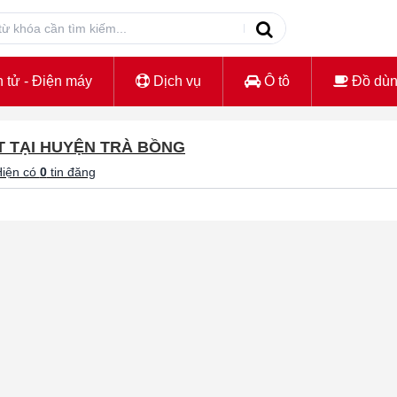
 tử - Điện máy
Dịch vụ
Ô tô
Đồ dù
T TẠI HUYỆN TRÀ BỒNG
iện có
0
tin đăng