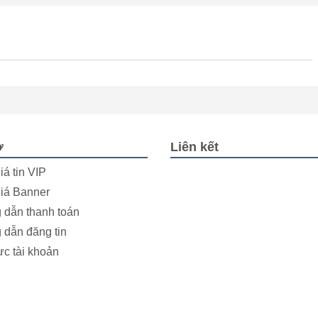
ợ
Liên kết
iá tin VIP
iá Banner
dẫn thanh toán
dẫn đăng tin
ực tài khoản