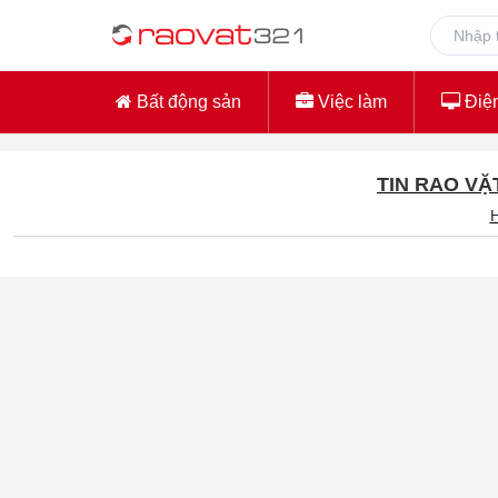
Bất động sản
Việc làm
Điện
TIN RAO VẶ
H