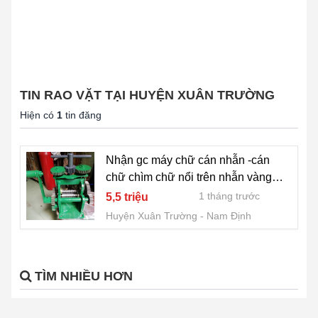
TIN RAO VẶT TẠI HUYỆN XUÂN TRƯỜNG
Hiện có
1
tin đăng
Nhận gc máy chữ cán nhẫn -cán
chữ chìm chữ nổi trên nhẫn vàng
24K
1 tháng trước
5,5 triệu
Huyện Xuân Trường
Nam Định
TÌM NHIỀU HƠN