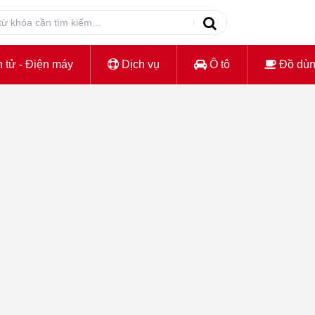
 tử - Điện máy
Dịch vụ
Ô tô
Đồ dù