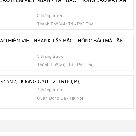
Y BẢO HIỂM VIETINBANK TÂY BẮC THÔNG BÁO MÂT ẤN
3 tháng trước
Thành Phố Việt Trì
Phú Thọ
BẢO HIỂM VIETINBANK TÂY BẮC THÔNG BÁO MẤT ẤN
3 tháng trước
Thành Phố Việt Trì
Phú Thọ
55M2, HOÀNG CẦU - VỊ TRÍ ĐẸP}}
4 tháng trước
Quận Đống Đa
Hà Nội