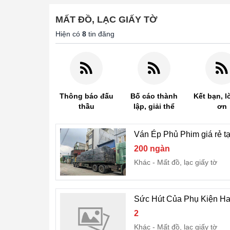
MẤT ĐỒ, LẠC GIẤY TỜ
Hiện có
8
tin đăng
Thông báo đấu
Bố cáo thành
Kết bạn, l
thầu
lập, giải thể
ơn
Ván Ép Phủ Phim giá rẻ t
200 ngàn
Khác
Mất đồ, lạc giấy tờ
Sức Hút Của Phụ Kiện Ha
2
Khác
Mất đồ, lạc giấy tờ