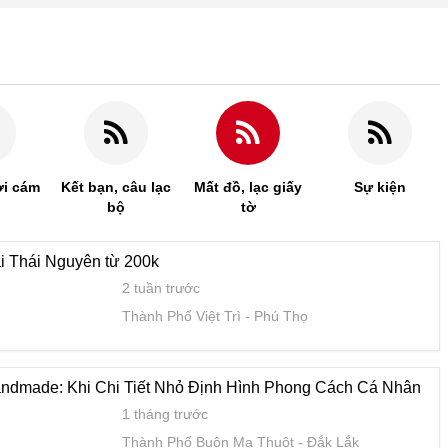
ời cám
Kết bạn, câu lạc
Mất đồ, lạc giấy
Sự kiện
bộ
tờ
ại Thái Nguyên từ 200k
2 tuần trước
Thành Phố Việt Trì
Phú Thọ
ndmade: Khi Chi Tiết Nhỏ Định Hình Phong Cách Cá Nhân
1 tháng trước
Thành Phố Buôn Ma Thuột
Đắk Lắk