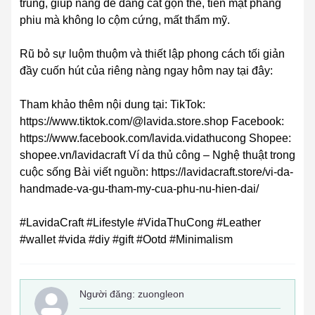
trung, giúp nàng dễ dàng cất gọn thẻ, tiền mặt phẳng
phiu mà không lo cộm cứng, mất thẩm mỹ.
Rũ bỏ sự luộm thuộm và thiết lập phong cách tối giản
đầy cuốn hút của riêng nàng ngay hôm nay tại đây:
Tham khảo thêm nội dung tại: TikTok:
https://www.tiktok.com/@lavida.store.shop Facebook:
https://www.facebook.com/lavida.vidathucong Shopee:
shopee.vn/lavidacraft Ví da thủ công – Nghệ thuật trong
cuộc sống Bài viết nguồn: https://lavidacraft.store/vi-da-
handmade-va-gu-tham-my-cua-phu-nu-hien-dai/
#LavidaCraft #Lifestyle #VidaThuCong #Leather
#wallet #vida #diy #gift #Ootd #Minimalism
Người đăng:
zuongleon