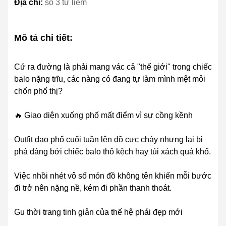
Địa chỉ:
số 3 từ liêm
Mô tả chi tiết:
Cứ ra đường là phải mang vác cả "thế giới" trong chiếc
balo nặng trĩu, các nàng có đang tự làm mình mệt mỏi
chốn phố thị?
🔥 Giao diện xuống phố mất điểm vì sự cồng kềnh
Outfit dạo phố cuối tuần lên đồ cực cháy nhưng lại bị
phá dáng bởi chiếc balo thô kệch hay túi xách quá khổ.
Việc nhồi nhét vô số món đồ không tên khiến mỗi bước
đi trở nên nặng nề, kém đi phần thanh thoát.
Gu thời trang tinh giản của thế hệ phái đẹp mới