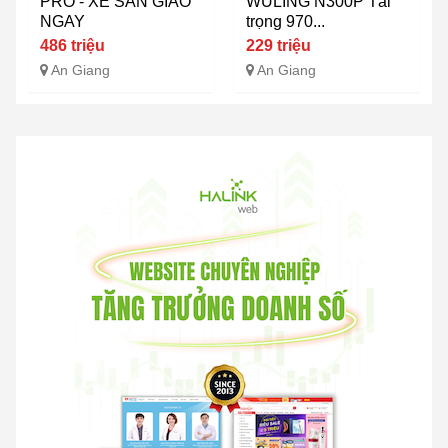
PRO - XE SẴN GIAO
WULING N300P Tải
NGAY
trọng 970...
486 triệu
229 triệu
An Giang
An Giang