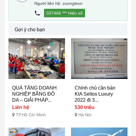
Người liên hệ: zuongleon
:
037466 ***
Hiện số
Gợi ý cho bạn
QUÀ TẶNG DOANH
Chính chủ cần bán
NGHIỆP BẰNG ĐỒ
KIA Seltos Luxury
DA – GIẢI PHÁP...
2022 đi 3...
Liên hệ
530 triệu
TP.Hồ Chí Minh
Hà Nội