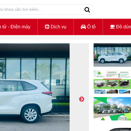
 tử - Điện máy
Dịch vụ
Ô tô
Đồ dù