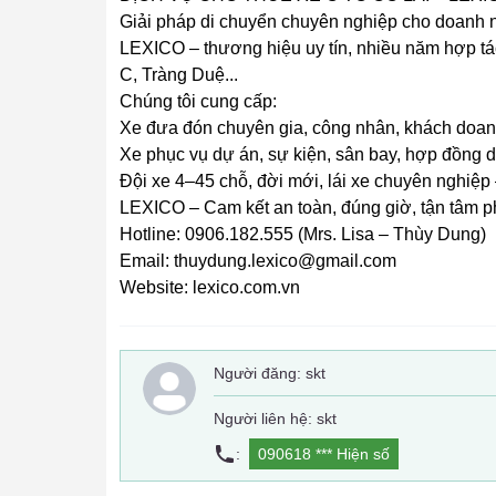
Giải pháp di chuyển chuyên nghiệp cho doanh n
LEXICO – thương hiệu uy tín, nhiều năm hợp tá
C, Tràng Duệ...
Chúng tôi cung cấp:
Xe đưa đón chuyên gia, công nhân, khách doa
Xe phục vụ dự án, sự kiện, sân bay, hợp đồng d
Đội xe 4–45 chỗ, đời mới, lái xe chuyên nghiệp –
LEXICO – Cam kết an toàn, đúng giờ, tận tâm p
Hotline: 0906.182.555 (Mrs. Lisa – Thùy Dung)
Email: thuydung.lexico@gmail.com
Website: lexico.com.vn
Người đăng:
skt
Người liên hệ: skt
:
090618 ***
Hiện số