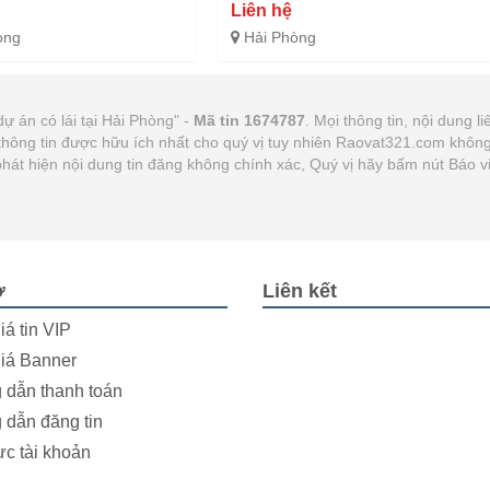
Liên hệ
òng
Hải Phòng
ự án có lái tại Hải Phòng" -
Mã tin 1674787
. Mọi thông tin, nội dung l
thông tin được hữu ích nhất cho quý vị tuy nhiên Raovat321.com khôn
p phát hiện nội dung tin đăng không chính xác, Quý vị hãy bấm nút Báo
ợ
Liên kết
iá tin VIP
iá Banner
dẫn thanh toán
dẫn đăng tin
ực tài khoản