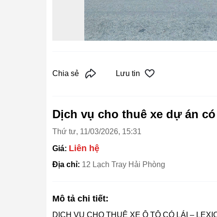
Chia sẻ
Lưu tin
Dịch vụ cho thuê xe dự án có 
Thứ tư, 11/03/2026, 15:31
Liên hệ
Giá:
Địa chỉ:
12 Lạch Tray Hải Phòng
Mô tả chi tiết:
DỊCH VỤ CHO THUÊ XE Ô TÔ CÓ LÁI – LEXI