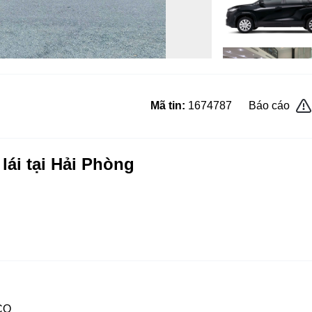
Mã tin:
1674787
Báo cáo
lái tại Hải Phòng
CO