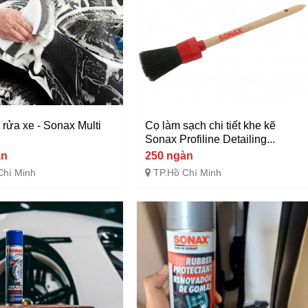
 rửa xe - Sonax Multi
Cọ làm sạch chi tiết khe kẽ
Sonax Profiline Detailing...
àn
250 ngàn
Chí Minh
TP.Hồ Chí Minh