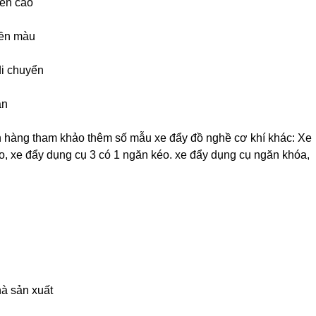
bền cao
bền màu
di chuyển
ần
h hàng tham khảo thêm số mẫu xe đẩy đồ nghề cơ khí khác: Xe
eo, xe đẩy dụng cụ 3 có 1 ngăn kéo. xe đẩy dụng cụ ngăn khóa,
hà sản xuất