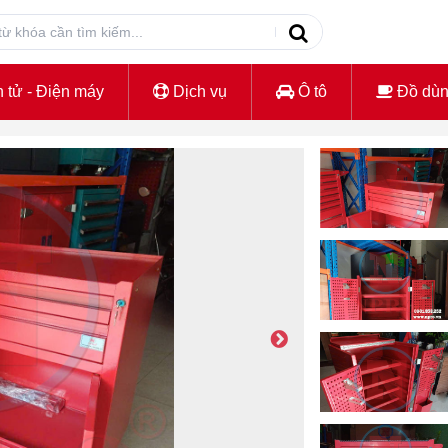
 tử - Điện máy
Dịch vụ
Ô tô
Đồ dù