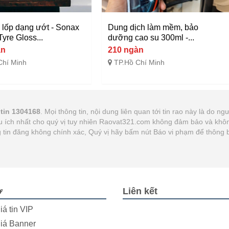
g lốp dạng ướt - Sonax
Dung dịch làm mềm, bảo
yre Gloss...
dưỡng cao su 300ml -...
àn
210 ngàn
Chí Minh
TP.Hồ Chí Minh
tin 1304168
. Mọi thông tin, nội dung liên quan tới tin rao này là do ng
 ích nhất cho quý vị tuy nhiên Raovat321.com không đảm bảo và không 
ng tin đăng không chính xác, Quý vị hãy bấm nút Báo vi phạm để thông 
ợ
Liên kết
iá tin VIP
iá Banner