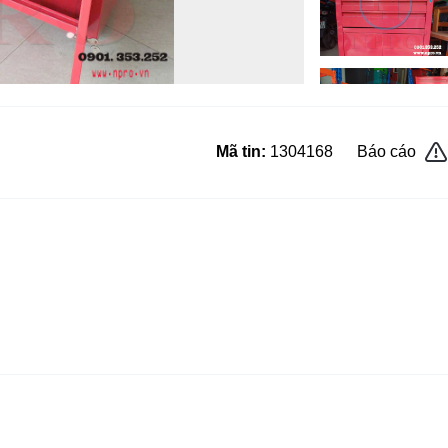
Mã tin:
1304168
Báo cáo