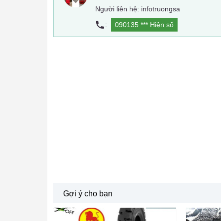
Người liên hệ: infotruongsa
:
090135 ***
Hiện số
Gợi ý cho bạn