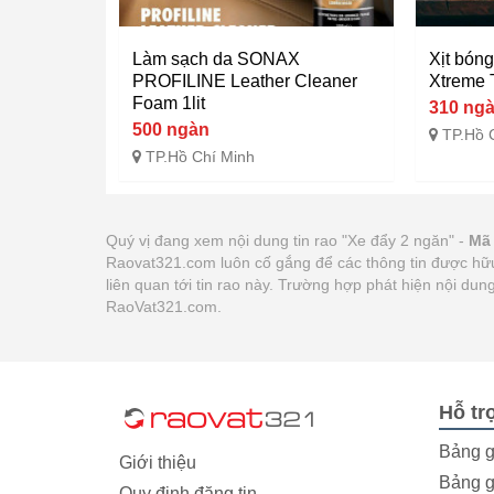
Làm sạch da SONAX
Xịt bón
PROFILINE Leather Cleaner
Xtreme T
Foam 1lit
310 ng
500 ngàn
TP.Hồ 
TP.Hồ Chí Minh
Quý vị đang xem nội dung tin rao "Xe đẩy 2 ngăn" -
Mã 
Raovat321.com luôn cố gắng để các thông tin được hữu
liên quan tới tin rao này. Trường hợp phát hiện nội du
RaoVat321.com.
Hỗ tr
Bảng g
Giới thiệu
Bảng g
Quy định đăng tin