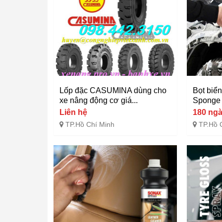
Lốp đặc CASUMINA dùng cho
Bọt biển
xe nâng động cơ giá...
Sponge
Liên hệ
180 ng
TP.Hồ Chí Minh
TP.Hồ 