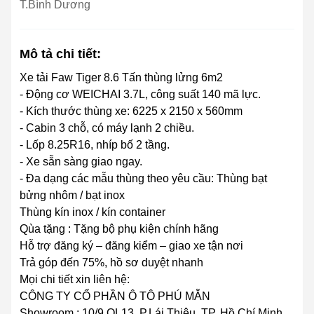
T.Bình Dương
Mô tả chi tiết:
Xe tải Faw Tiger 8.6 Tấn thùng lửng 6m2
- Động cơ WEICHAI 3.7L, công suất 140 mã lực.
- Kích thước thùng xe: 6225 x 2150 x 560mm
- Cabin 3 chỗ, có máy lạnh 2 chiều.
- Lốp 8.25R16, nhíp bố 2 tầng.
- Xe sẵn sàng giao ngay.
- Đa dạng các mẫu thùng theo yêu cầu: Thùng bạt
bửng nhôm / bạt inox
Thùng kín inox / kín container
Qùa tặng : Tặng bộ phụ kiện chính hãng
Hỗ trợ đăng ký – đăng kiểm – giao xe tận nơi
Trả góp đến 75%, hồ sơ duyệt nhanh
Mọi chi tiết xin liên hệ:
CÔNG TY CỔ PHẦN Ô TÔ PHÚ MẪN
Showroom : 10/9 QL13, P.Lái Thiêu, TP. Hồ Chí Minh