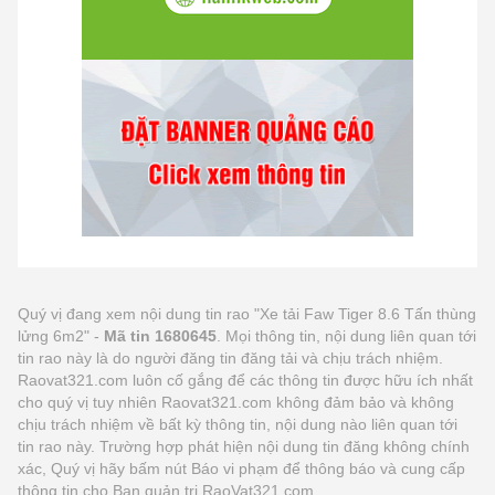
Quý vị đang xem nội dung tin rao "Xe tải Faw Tiger 8.6 Tấn thùng
lửng 6m2" -
Mã tin 1680645
. Mọi thông tin, nội dung liên quan tới
tin rao này là do người đăng tin đăng tải và chịu trách nhiệm.
Raovat321.com luôn cố gắng để các thông tin được hữu ích nhất
cho quý vị tuy nhiên Raovat321.com không đảm bảo và không
chịu trách nhiệm về bất kỳ thông tin, nội dung nào liên quan tới
tin rao này. Trường hợp phát hiện nội dung tin đăng không chính
xác, Quý vị hãy bấm nút Báo vi phạm để thông báo và cung cấp
thông tin cho Ban quản trị RaoVat321.com.