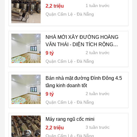
1 tuần trước
2,2 triệu
Quận Cẩm Lệ
Đà Nẵng
NHÀ MỚI XÂY ĐƯỜNG HOÀNG
VĂN THÁI - DIỆN TÍCH RỘNG
95m2
2 tuần trước
9 tỷ
Quận Cẩm Lệ
Đà Nẵng
Bán nhà mặt đường Đình Đông 4.5
tầng kinh doanh tốt
2 tuần trước
9 tỷ
Quận Cẩm Lệ
Đà Nẵng
Máy rang ngũ cốc mini
3 tuần trước
2,2 triệu
Quận Cẩm Lệ
Đà Nẵng