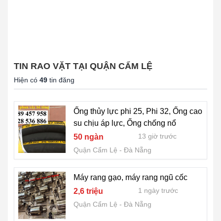
TIN RAO VẶT TẠI QUẬN CẨM LỆ
Hiện có
49
tin đăng
Ống thủy lực phi 25, Phi 32, Ống cao
su chịu áp lực, Ống chống nổ
13 giờ trước
50 ngàn
Quận Cẩm Lệ
Đà Nẵng
Máy rang gạo, máy rang ngũ cốc
1 ngày trước
2,6 triệu
Quận Cẩm Lệ
Đà Nẵng