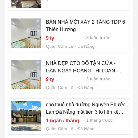
BÁN NHÀ MỚI XÂY 2 TẦNG TDP 6
Thiên Hương
3 tuần trước
9 tỷ
Quận Cẩm Lệ
Đà Nẵng
NHÀ ĐẸP OTO ĐỖ TẬN CỬA -
GẦN NGAY HOÀNG THỊ LOAN -
DIỆN TÍCH 115M2
3 tuần trước
9 tỷ
Quận Cẩm Lệ
Đà Nẵng
cho thuê nhà đường Nguyễn Phước
Lan Đà Nẵng mặt tiền 3 lô liền kề
300 m2 giá tốt
1 tháng trước
1 ngàn / tháng
Quận Cẩm Lệ
Đà Nẵng