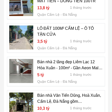
MẶT TIỀN – DÒNG TIỀN 100TR
1 tháng trước
13,8 tỷ
Quận Cẩm Lệ
Đà Nẵng
LÔ ĐẤT 100M² CẨM LỆ – Ô TÔ
TẬN CỬA
1 tháng trước
3,5 tỷ
Quận Cẩm Lệ
Đà Nẵng
Bán nhà 2 tầng đẹp Liêm Lạc 12
Hòa Xuân - 100m² - Gần Aeon Mall -
Giá tốt.
1 tháng trước
5 tỷ
Quận Cẩm Lệ
Đà Nẵng
Bán nhà Văn Tiến Dũng, Hoà Xuân,
Cẩm Lệ, Đà Nẵng gồm
Đất+Nhà+Xưởng sx Bánh
1 tháng trước
10,3 tỷ