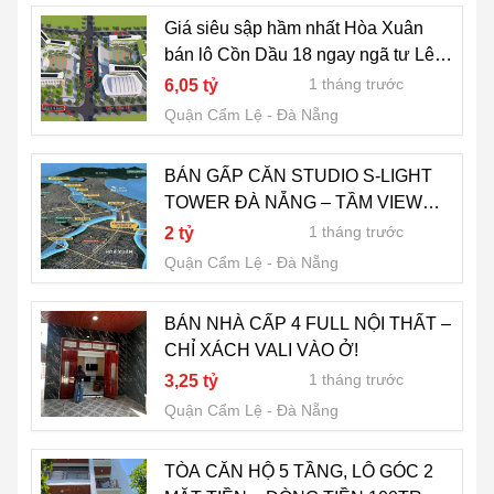
Giá siêu sập hầm nhất Hòa Xuân
bán lô Cồn Dầu 18 ngay ngã tư Lê
Sỹ đối diện quy hoạch 2 trường lớn
1 tháng trước
6,05 tỷ
Quận Cẩm Lệ
Đà Nẵng
BÁN GẤP CĂN STUDIO S-LIGHT
TOWER ĐÀ NẴNG – TẦM VIEW
ÔM TRỌN PHÁO HOA DIFF
1 tháng trước
2 tỷ
Quận Cẩm Lệ
Đà Nẵng
BÁN NHÀ CẤP 4 FULL NỘI THẤT –
CHỈ XÁCH VALI VÀO Ở!
1 tháng trước
3,25 tỷ
Quận Cẩm Lệ
Đà Nẵng
TÒA CĂN HỘ 5 TẦNG, LÔ GÓC 2