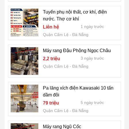
Tuyển phụ nội thất, cơ khí, điện
nước. Thợ cơ khí
1 ngày trước
Liên hệ
Quận Cẩm Lệ
Đà Nẵng
Máy rang Đậu Phộng Ngọc Châu
3 ngày trước
2,2 triệu
Quận Cẩm Lệ
Đà Nẵng
Pa lăng xích điện Kawasaki 10 tấn
dầm đôi
5 ngày trước
79 triệu
Quận Cẩm Lệ
Đà Nẵng
Máy rang Ngũ Cốc