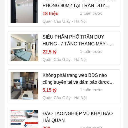
PHÒNG 80M2 TẠI TRẦN DUY
HƯNG - P.TRUNG HÒA- CẦU GIẤY
1 tuần trước
18 triệu
Quận Cầu Giấy
Hà Nội
SIÊU PHẨM PHỐ TRẦN DUY
HƯNG - 7 TẦNG THANG MÁY -
KINH DOANH ĐỈNH Ở ĐỦ CÔNG
1 tuần trước
22,5 tỷ
NĂNG 55m x 7 Tầng
Quận Cầu Giấy
Hà Nội
Không phải trang web BĐS nào
cũng truyền tải và đảm bảo được
thông tin đưa ra là chính xác
1 tuần trước
5,15 tỷ
Quận Cầu Giấy
Hà Nội
ĐÀO TẠO NGHIỆP VỤ KHAI BÁO
HẢI QUAN