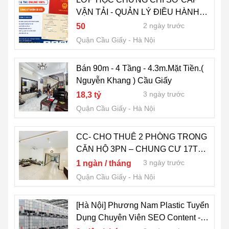
VẬN TẢI - QUẢN LÝ ĐIỀU HÀNH
VÀ KHAI THÁC KINH DOANH VẬN
2 ngày trước
50
TẢI
Quận Cầu Giấy
Hà Nội
Bán 90m - 4 Tầng - 4.3m.Mặt Tiền.(
Nguyễn Khang ) Cầu Giấy
3 ngày trước
18,3 tỷ
Quận Cầu Giấy
Hà Nội
CC- CHO THUÊ 2 PHÒNG TRONG
CĂN HỘ 3PN – CHUNG CƯ 17T9
HOÀNG ĐẠO THÚY, TRUNG HÒA,
3 ngày trước
1 ngàn / tháng
CẦU GIẤY, HÀ NỘI
Quận Cầu Giấy
Hà Nội
[Hà Nội] Phương Nam Plastic Tuyển
Dụng Chuyên Viên SEO Content -