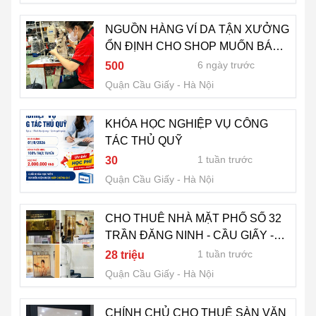
NGUỒN HÀNG VÍ DA TẬN XƯỞNG
ỔN ĐỊNH CHO SHOP MUỐN BÁN
LÂU DÀI
6 ngày trước
500
Quận Cầu Giấy
Hà Nội
KHÓA HỌC NGHIỆP VỤ CÔNG
TÁC THỦ QUỸ
1 tuần trước
30
Quận Cầu Giấy
Hà Nội
CHO THUÊ NHÀ MẶT PHỐ SỐ 32
TRẦN ĐĂNG NINH - CẦU GIẤY -
HÀ NỘI
1 tuần trước
28 triệu
Quận Cầu Giấy
Hà Nội
CHÍNH CHỦ CHO THUÊ SÀN VĂN