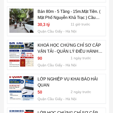
Bán 80m - 5 Tầng - 15m.Mặt Tiền. (
Mặt Phố Nguyễn Khả Trạc ) Cầu
Giấy
11 giờ trước
30,3 tỷ
Quận Cầu Giấy
Hà Nội
KHOÁ HỌC CHỨNG CHỈ SƠ CẤP
VẬN TẢI - QUẢN LÝ ĐIỀU HÀNH
VÀ KHAI THÁC KINH DOANH VẬN
1 ngày trước
90
TẢI
Quận Cầu Giấy
Hà Nội
LỚP NGHIỆP VỤ KHAI BÁO HẢI
QUAN
2 ngày trước
50
Quận Cầu Giấy
Hà Nội
LỚP HỌC CHỨNG CHỈ SƠ CẤP