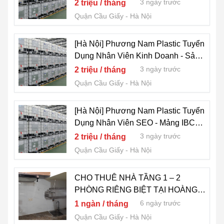
Sản Phẩm IBC Tank 1000L
3 ngày trước
2 triệu / tháng
Quận Cầu Giấy
Hà Nội
[Hà Nội] Phương Nam Plastic Tuyển
Dụng Nhân Viên Kinh Doanh - Sản
phẩm IBC Tank 1000L
3 ngày trước
2 triệu / tháng
Quận Cầu Giấy
Hà Nội
[Hà Nội] Phương Nam Plastic Tuyển
Dụng Nhân Viên SEO - Mảng IBC
Tank 1000L
3 ngày trước
2 triệu / tháng
Quận Cầu Giấy
Hà Nội
CHO THUÊ NHÀ TẦNG 1 – 2
PHÒNG RIÊNG BIỆT TẠI HOÀNG
QUỐC VIỆT CẦU GIẤY HÀ NỘI
6 ngày trước
1 ngàn / tháng
Quận Cầu Giấy
Hà Nội