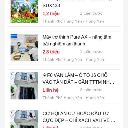
SDX433
1 tuần trước
1,2 triệu
Thành Phố Hưng Yên
Hưng Yên
Máy trợ thính Pure AX – nâng tầm
trải nghiệm âm thanh
1 tuần trước
2,8 triệu
Thành Phố Hưng Yên
Hưng Yên
🌹F0 VĂN LÂM – Ô TÔ 16 CHỖ
VÀO TẬN ĐẤT – GẦN TTTM NHƯ
QUỲNH.
2 tuần trước
Liên hệ
Thành Phố Hưng Yên
Hưng Yên
CƠ HỘI AN CƯ HOẶC ĐẦU TƯ
CỰC ĐẸP – CHỈ XÁCH VALI VỀ Ở!
VĂN LÂM HƯNG YÊN GIÀ 2 TỶ.