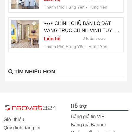
Thành Phố Hưng Yên
Hưng Yên
🔆🔆 CHÍNH CHỦ BÁN LÔ ĐẤT
VÀNG TRỤC CHÍNH VĨNH TUY –
CƠ HỘI ĐẦU TƯ HIẾM 🔆🔆
3 tuần trước
Liên hệ
Thành Phố Hưng Yên
Hưng Yên
TÌM NHIỀU HƠN
Hỗ trợ
Bảng giá tin VIP
Giới thiệu
Bảng giá Banner
Quy định đăng tin