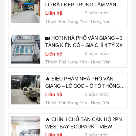
LÔ ĐẤT ĐẸP TRUNG TÂM VĂN
GIANG
3 tuần trước
Liên hệ
Thành Phố Hưng Yên
Hưng Yên
🏡 HOT! NHÀ PHỐ VĂN GIANG – 3
TẦNG KIÊN CỐ – GIÁ CHỈ 4 TỶ XX
3 tuần trước
Liên hệ
Thành Phố Hưng Yên
Hưng Yên
🔥 SIÊU PHẨM NHÀ PHỐ VĂN
GIANG – LÔ GÓC – Ô TÔ THÔNG –
KINH DOANH ĐỈNH – CHỈ 5,08 TỶ
3 tuần trước
Liên hệ
🔥
Thành Phố Hưng Yên
Hưng Yên
🔥 CHÍNH CHỦ BÁN CĂN HỘ 2PN
WESTBAY ECOPARK – VIEW
THOÁNG, FULL TIỆN ÍCH 🔥
3 tuần trước
Liên hệ