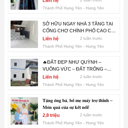
2 tuần trước
Liên hệ
Thành Phố Hưng Yên
Hưng Yên
SỞ HỮU NGAY NHÀ 3 TẦNG TẠI
CỔNG CHỢ CHÍNH PHỐ CAO CHỈ
5x tí ti tỷ 📍
2 tuần trước
Liên hệ
Thành Phố Hưng Yên
Hưng Yên
🔥ĐẤT ĐẸP NHƯ QUỲNH –
VUÔNG VỨC – ĐẤT TRỐNG –
SẴN SÀNG XÂY DỰNG – TIỀM
2 tuần trước
Liên hệ
NĂNG TĂNG GIÁ 🔥--- CHỈ 2,8 TỶ
Thành Phố Hưng Yên
Hưng Yên
𝐓𝐚̣̆𝐧𝐠 𝐨̂𝐧𝐠 𝐛𝐚̀, 𝐛𝐨̂́ 𝐦𝐞̣ 𝐦𝐚́𝐲 𝐭𝐫𝐨̛̣ 𝐭𝐡𝐢́𝐧𝐡 –
𝐌𝐨́𝐧 𝐪𝐮𝐚̀ 𝐜𝐮̉𝐚 𝐬𝐮̛̣ 𝐤𝐞̂́𝐭 𝐧𝐨̂́𝐢!
2 tuần trước
2,8 triệu
Thành Phố Hưng Yên
Hưng Yên