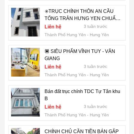
✳️TRỤC CHÍNH THÔN AN CẦU
TỐNG TRÂN HƯNG YEN CHUẨN
BỊ MỞ RỘNG ĐƯỜNG AFPHALT
3 tuần trước
Liên hệ
15M
Thành Phố Hưng Yên
Hưng Yên
💟 SIÊU PHẨM VĨNH TUY - VĂN
GIANG
3 tuần trước
Liên hệ
Thành Phố Hưng Yên
Hưng Yên
Bán đất trục chính TDC Tự Tân khu
B
3 tuần trước
Liên hệ
Thành Phố Hưng Yên
Hưng Yên
CHÍNH CHỦ CẦN TIỀN BÁN GẤP