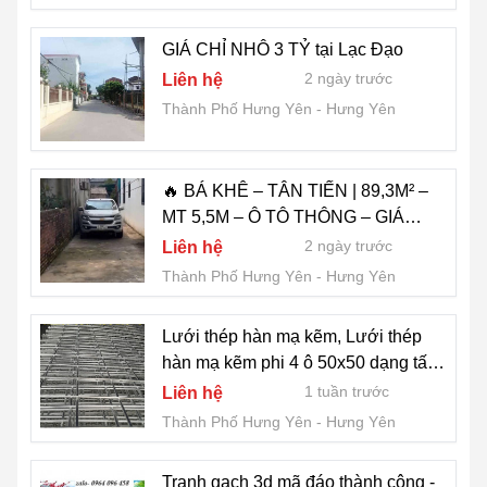
GIÁ CHỈ NHÔ 3 TỶ tại Lạc Đạo
2 ngày trước
Liên hệ
Thành Phố Hưng Yên
Hưng Yên
🔥 BÁ KHÊ – TÂN TIẾN | 89,3M² –
MT 5,5M – Ô TÔ THÔNG – GIÁ
NHỈNH 4,5 TỶ
2 ngày trước
Liên hệ
Thành Phố Hưng Yên
Hưng Yên
Lưới thép hàn mạ kẽm, Lưới thép
hàn mạ kẽm phi 4 ô 50x50 dạng tấm,
dạng cuộn hàng sẵn kho
1 tuần trước
Liên hệ
Thành Phố Hưng Yên
Hưng Yên
Tranh gạch 3d mã đáo thành công -