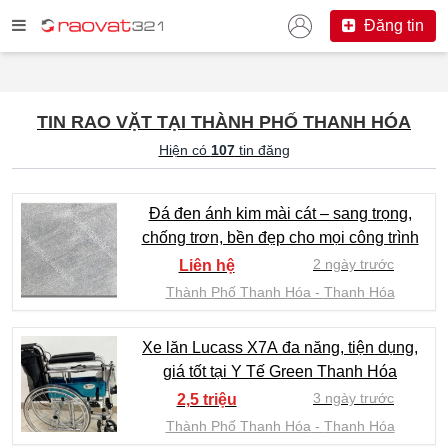
Đăng tin
TIN RAO VẶT TẠI THÀNH PHỐ THANH HÓA
Hiện có
107
tin đăng
Đá đen ánh kim mài cát – sang trọng,
chống trơn, bền đẹp cho mọi công trình
2 ngày trước
Liên hệ
Thành Phố Thanh Hóa
Thanh Hóa
Xe lăn Lucass X7A đa năng, tiện dụng,
giá tốt tại Y Tế Green Thanh Hóa
3 ngày trước
2,5 triệu
Thành Phố Thanh Hóa
Thanh Hóa