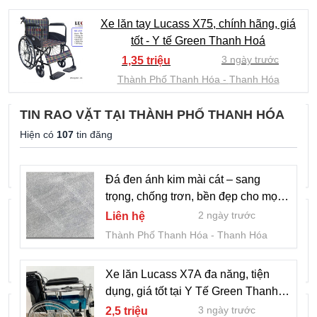
Xe lăn tay Lucass X75, chính hãng, giá
tốt - Y tế Green Thanh Hoá
3 ngày trước
1,35 triệu
Thành Phố Thanh Hóa
Thanh Hóa
TIN RAO VẶT TẠI THÀNH PHỐ THANH HÓA
Bồn ngâm chân tự động Laica PC1320
Hiện có
107
tin đăng
giá tốt tại Y Tế Green Thanh Hoá
3 ngày trước
2,29 triệu
Thành Phố Thanh Hóa
Thanh Hóa
Đá đen ánh kim mài cát – sang
trọng, chống trơn, bền đẹp cho mọi
Máy xông khí dung Accorson NE C26
công trình
2 ngày trước
Liên hệ
chính hãng tại Y Tế Green Thanh Hoá
Thành Phố Thanh Hóa
Thanh Hóa
3 ngày trước
650 ngàn
Thành Phố Thanh Hóa
Thanh Hóa
Xe lăn Lucass X7A đa năng, tiện
dụng, giá tốt tại Y Tế Green Thanh
Máy xông khí dung Omron NE C28 tại Y
Hóa
3 ngày trước
2,5 triệu