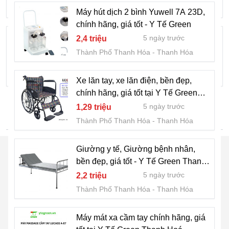
Thành Phố Thanh Hóa
Thanh Hóa
Máy hút dịch 2 bình Yuwell 7A 23D,
chính hãng, giá tốt - Y Tế Green
Máy đo huyết áp Microlife A6 basic chính
5 ngày trước
2,4 triệu
hãng, giá tốt - Y Tế Green
Thành Phố Thanh Hóa
Thanh Hóa
5 ngày trước
1,85 triệu
Thành Phố Thanh Hóa
Thanh Hóa
Xe lăn tay, xe lăn điện, bền đẹp,
chính hãng, giá tốt tại Y Tế Green
Thanh Hoá
5 ngày trước
1,29 triệu
TÌM NHIỀU HƠN
Thành Phố Thanh Hóa
Thanh Hóa
Giường y tế, Giường bệnh nhân,
bền đẹp, giá tốt - Y Tế Green Thanh
Hóa
5 ngày trước
2,2 triệu
Thành Phố Thanh Hóa
Thanh Hóa
Máy mát xa cầm tay chính hãng, giá