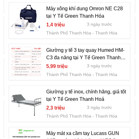
Thành Phố Thanh Hóa
Thanh Hóa
Máy xông khí dung Omron NE C28
tại Y Tế Green Thanh Hóa
Máy mát xa cầm tay AKIKO A2007,chính
3 ngày trước
1,4 triệu
hãng,giá tốt-Y Tế GreenThanh Hóa
Thành Phố Thanh Hóa
Thanh Hóa
3 ngày trước
255 ngàn
Thành Phố Thanh Hóa
Thanh Hóa
Giường y tế 3 tay quay Humed HM-
C3 đa năng tại Y Tế Green Thanh
Máy xông khí dung Lucass RJ2 A22 tại Y
Hoá
3 ngày trước
5,99 triệu
Tế Green Thanh Hóa
Thành Phố Thanh Hóa
Thanh Hóa
4 ngày trước
400 ngàn
Thành Phố Thanh Hóa
Thanh Hóa
Giường y tế inox, chính hãng, giá tốt
tại Y Tế Green Thanh Hoá
Máy hút dịch 1 bình Yuwel 7E-A chính
3 ngày trước
2,3 triệu
hãng tại Y Tế GreenThanh Hoá
Thành Phố Thanh Hóa
Thanh Hóa
4 ngày trước
1,6 triệu
Thành Phố Thanh Hóa
Thanh Hóa
Máy mát xa cầm tay Lucass GUN