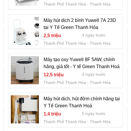
chính hãng, giá tốt - Y Tế Green
Thành Phố Thanh Hóa
Thanh Hóa
5 ngày trước
2,4 triệu
Thành Phố Thanh Hóa
Thanh Hóa
Máy hút dịch 2 bình Yuwell 7A 23D
tại Y Tế Green Thanh Hóa
Xe lăn tay, xe lăn điện, bền đẹp, chính
4 ngày trước
2,5 triệu
hãng, giá tốt tại Y Tế Green Thanh Hoá
Thành Phố Thanh Hóa
Thanh Hóa
5 ngày trước
1,29 triệu
Thành Phố Thanh Hóa
Thanh Hóa
Máy tạo oxy Yuwell 8F 5AW, chính
hãng, giá tốt - Y tế Green Thanh Hoá
Giường y tế, Giường bệnh nhân, bền
4 ngày trước
12,5 triệu
đẹp, giá tốt - Y Tế Green Thanh Hóa
Thành Phố Thanh Hóa
Thanh Hóa
5 ngày trước
2,2 triệu
Thành Phố Thanh Hóa
Thanh Hóa
Máy hút dịch, hút đờm chính hãng tại
Y Tế Green Thanh Hoá
Máy mát xa cầm tay chính hãng, giá tốt
5 ngày trước
1,4 triệu
tại Y Tế Green Thanh Hoá
Thành Phố Thanh Hóa
Thanh Hóa
5 ngày trước
240 ngàn