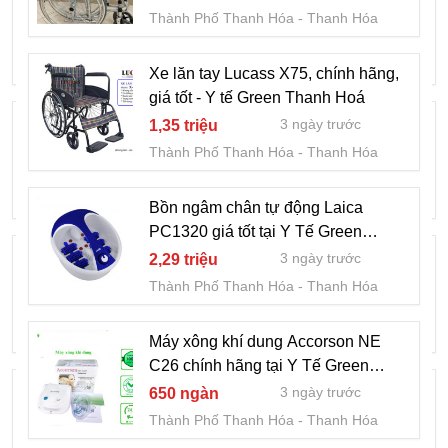
Tế Green Thanh Hóa
Thành Phố Thanh Hóa
Thanh Hóa
3 ngày trước
1,4 triệu
Thành Phố Thanh Hóa
Thanh Hóa
Xe lăn tay Lucass X75, chính hãng,
giá tốt - Y tế Green Thanh Hoá
Giường y tế 3 tay quay Humed HM-C3
3 ngày trước
1,35 triệu
đa năng tại Y Tế Green Thanh Hoá
Thành Phố Thanh Hóa
Thanh Hóa
3 ngày trước
5,99 triệu
Thành Phố Thanh Hóa
Thanh Hóa
Bồn ngâm chân tự động Laica
PC1320 giá tốt tại Y Tế Green
Giường y tế inox, chính hãng, giá tốt tại Y
Thanh Hoá
3 ngày trước
2,29 triệu
Tế Green Thanh Hoá
Thành Phố Thanh Hóa
Thanh Hóa
3 ngày trước
2,3 triệu
Thành Phố Thanh Hóa
Thanh Hóa
Máy xông khí dung Accorson NE
C26 chính hãng tại Y Tế Green
Máy mát xa cầm tay Lucass GUN A67, uy
Thanh Hoá
3 ngày trước
650 ngàn
tín, chính hãng - Y Tế Green
Thành Phố Thanh Hóa
Thanh Hóa
3 ngày trước
560 ngàn