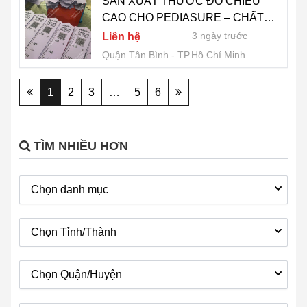
SẢN XUẤT THƯỚC ĐO CHIỀU
CAO CHO PEDIASURE – CHẤT
LƯỢNG, IN ẤN SẮC NÉT - LH 0775
3 ngày trước
Liên hệ
007 909
Quận Tân Bình
TP.Hồ Chí Minh
1
2
3
…
5
6
TÌM NHIỀU HƠN
Chọn danh mục
Chọn Tỉnh/Thành
Chọn Quận/Huyện