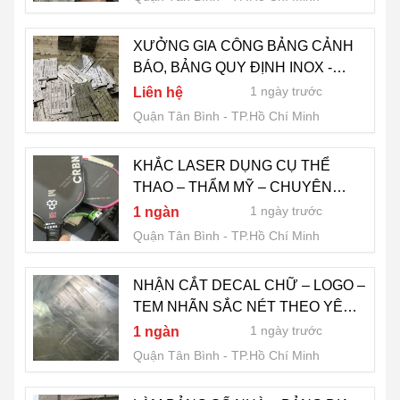
XƯỞNG GIA CÔNG BẢNG CẢNH
BÁO, BẢNG QUY ĐỊNH INOX -
KHẮC LASER THEO YÊU CẦU -
1 ngày trước
Liên hệ
LH 0775 007 909
Quận Tân Bình
TP.Hồ Chí Minh
KHẮC LASER DỤNG CỤ THỂ
THAO – THẨM MỸ – CHUYÊN
NGHIỆP - LH 0775 007 909
1 ngày trước
1 ngàn
Quận Tân Bình
TP.Hồ Chí Minh
NHẬN CẮT DECAL CHỮ – LOGO –
TEM NHÃN SẮC NÉT THEO YÊU
CẦU - LH 0775 007 909
1 ngày trước
1 ngàn
Quận Tân Bình
TP.Hồ Chí Minh