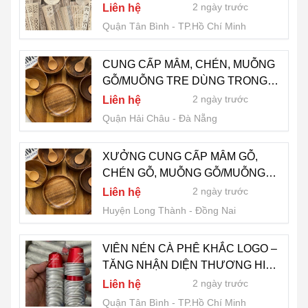
CẦU - LH 0775 007 909
2 ngày trước
Liên hệ
Quận Tân Bình
TP.Hồ Chí Minh
CUNG CẤP MÂM, CHÉN, MUỖNG
GỖ/MUỖNG TRE DÙNG TRONG
SPA - NAIL | KHẮC LOGO TIỆM
2 ngày trước
Liên hệ
THEO THIẾT KẾ RIÊNG - LH 0775
Quận Hải Châu
Đà Nẵng
007 909
XƯỞNG CUNG CẤP MÂM GỖ,
CHÉN GỖ, MUỖNG GỖ/MUỖNG
TRE CHO TIỆM NAIL - SPA | CÓ
2 ngày trước
Liên hệ
KHẮC LOGO TIỆM - LH 0775 007
Huyện Long Thành
Đồng Nai
909
VIÊN NÉN CÀ PHÊ KHẮC LOGO –
TĂNG NHẬN DIỆN THƯƠNG HIỆU
- LH 0775 007 909
2 ngày trước
Liên hệ
Quận Tân Bình
TP.Hồ Chí Minh