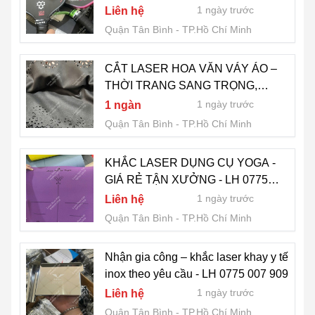
LH 0775 007 909
1 ngày trước
Liên hệ
Quận Tân Bình
TP.Hồ Chí Minh
CẮT LASER HOA VĂN VÁY ÁO –
THỜI TRANG SANG TRỌNG,
ĐẲNG CẤP - LH 0775 007 909
1 ngày trước
1 ngàn
Quận Tân Bình
TP.Hồ Chí Minh
KHẮC LASER DỤNG CỤ YOGA -
GIÁ RẺ TẬN XƯỞNG - LH 0775
007 909
1 ngày trước
Liên hệ
Quận Tân Bình
TP.Hồ Chí Minh
Nhận gia công – khắc laser khay y tế
inox theo yêu cầu - LH 0775 007 909
1 ngày trước
Liên hệ
Quận Tân Bình
TP.Hồ Chí Minh