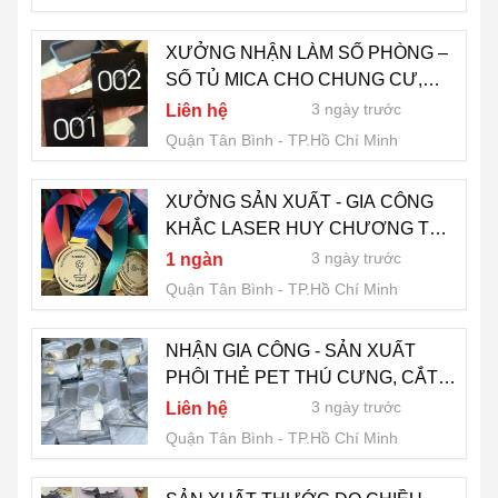
XƯỞNG NHẬN LÀM SỐ PHÒNG –
SỐ TỦ MICA CHO CHUNG CƯ,
NHÀ Ở, KTX - GIÁ BÌNH ỔN THỊ
3 ngày trước
Liên hệ
TRƯỜNG - LH 0775 007 909
Quận Tân Bình
TP.Hồ Chí Minh
XƯỞNG SẢN XUẤT - GIA CÔNG
KHẮC LASER HUY CHƯƠNG THI
ĐẤU, HUY CHƯƠNG THỂ THAO
3 ngày trước
1 ngàn
GIÁ RẺ TẠI LASER NAM VIỆT - LH
Quận Tân Bình
TP.Hồ Chí Minh
0775 007 909
NHẬN GIA CÔNG - SẢN XUẤT
PHÔI THẺ PET THÚ CƯNG, CẮT
KHẮC LASER THEO YÊU CẦU -
3 ngày trước
Liên hệ
LH 0775 007 909
Quận Tân Bình
TP.Hồ Chí Minh