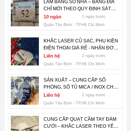
LÀM BẢNG SỐ NHÀ – BẢNG ĐỊA
CHỈ MỚI THEO QUY ĐỊNH SÁT
NHẬP HÀNH CHÍNH - LH 0775 007
1 ngày trước
10 ngàn
909
Quận Tân Bình
TP.Hồ Chí Minh
KHẮC LASER CỦ SẠC, PHỤ KIỆN
ĐIỆN THOẠI GIÁ RẺ - NHẬN ĐƠN
TOÀN QUỐC - LH 0775 007 909
2 ngày trước
Liên hệ
Quận Tân Bình
TP.Hồ Chí Minh
SẢN XUẤT – CUNG CẤP SỐ
PHÒNG, SỐ TỦ MICA / INOX CHO
CHUNG CƯ, NHÀ Ở, KTX - GIÁ RẺ
2 ngày trước
Liên hệ
TPHCM - LH 0775 007 909
Quận Tân Bình
TP.Hồ Chí Minh
CUNG CẤP QUẠT CẦM TAY ĐÁM
CƯỚI – KHẮC LASER THEO YÊU