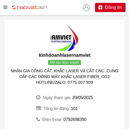
Đăng tin
kinhdoanhlasernamviet
Đã xác thực email
NHẬN GIA CÔNG CẮT, KHẮC LASER VÀ CẮT CNC. CUNG
CẤP CÁC DÒNG MÁY KHẮC LASER FIBER, CO2
HOTLINE/ZALO: 0775.007.909
Ngày tham gia:
20/05/2025
Tổng tin đăng:
101
Điện thoại:
0792698390