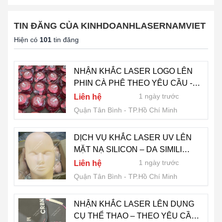
TIN ĐĂNG CỦA KINHDOANHLASERNAMVIET
Hiện có
101
tin đăng
NHẬN KHẮC LASER LOGO LÊN
PHIN CÀ PHÊ THEO YÊU CẦU -
GIÁ RẺ LẤY LIỀN - LH 0775 007
1 ngày trước
Liên hệ
909
Quận Tân Bình
TP.Hồ Chí Minh
DỊCH VỤ KHẮC LASER UV LÊN
MẶT NẠ SILICON – DA SIMILI
CHUYÊN NGHIỆP - LH 0775 007
1 ngày trước
Liên hệ
909
Quận Tân Bình
TP.Hồ Chí Minh
NHẬN KHẮC LASER LÊN DỤNG
CỤ THỂ THAO – THEO YÊU CẦU -