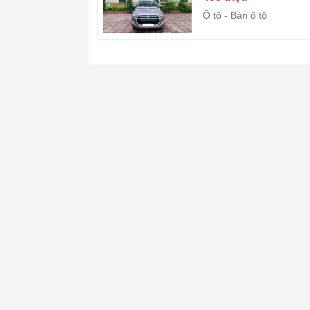
Ô tô
Bán ô tô