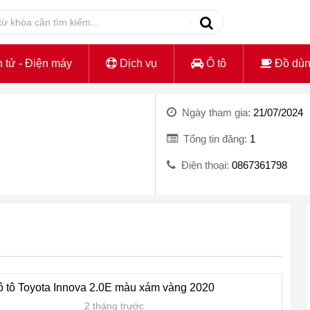
 tử - Điện máy
Dịch vụ
Ô tô
Đồ dù
Ngày tham gia:
21/07/2024
Tổng tin đăng:
1
Điện thoại:
0867361798
 ô tô Toyota Innova 2.0E màu xám vàng 2020
2 tháng trước