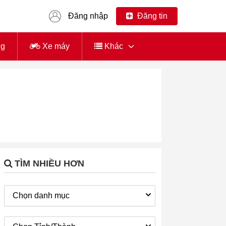
Đăng nhập
Đăng tin
ng
Xe máy
Khác
TÌM NHIỀU HƠN
Chọn danh mục