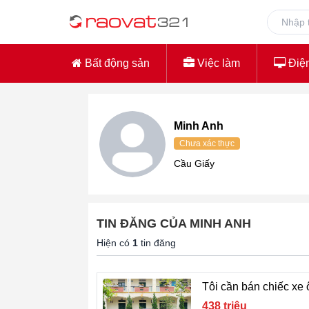
Bất động sản
Việc làm
Điện
Minh Anh
Chưa xác thực
Cầu Giấy
TIN ĐĂNG CỦA MINH ANH
Hiện có
1
tin đăng
Tôi cần bán chiếc xe
438 triệu