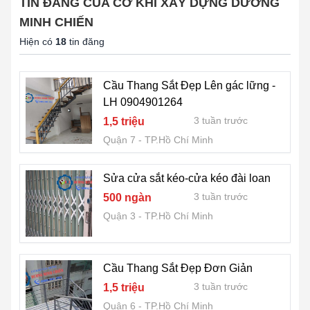
TIN ĐĂNG CỦA CƠ KHÍ XÂY DỰNG DƯƠNG
MINH CHIẾN
Hiện có
18
tin đăng
Cầu Thang Sắt Đẹp Lên gác lững -
LH 0904901264
3 tuần trước
1,5 triệu
Quận 7
TP.Hồ Chí Minh
Sửa cửa sắt kéo-cửa kéo đài loan
3 tuần trước
500 ngàn
Quận 3
TP.Hồ Chí Minh
Cầu Thang Sắt Đẹp Đơn Giản
3 tuần trước
1,5 triệu
Quận 6
TP.Hồ Chí Minh