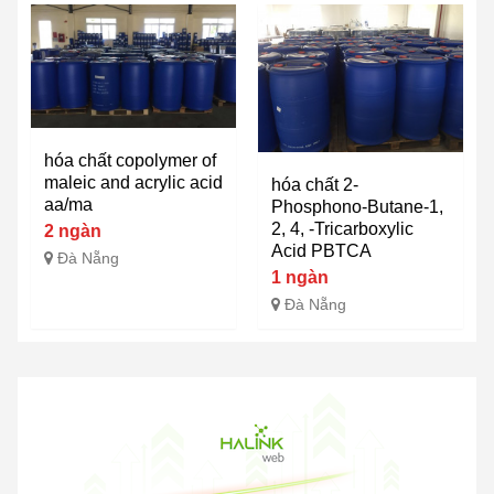
hóa chất copolymer of
maleic and acrylic acid
hóa chất 2-
aa/ma
Phosphono-Butane-1,
2, 4, -Tricarboxylic
2 ngàn
Acid PBTCA
Đà Nẵng
1 ngàn
Đà Nẵng