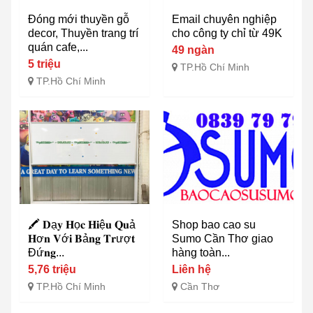
Đóng mới thuyền gỗ
Email chuyên nghiệp
decor, Thuyền trang trí
cho công ty chỉ từ 49K
quán cafe,...
49 ngàn
5 triệu
TP.Hồ Chí Minh
TP.Hồ Chí Minh
🖍️ 𝐃ạ𝐲 𝐇ọ𝐜 𝐇𝐢ệ𝐮 𝐐𝐮ả
Shop bao cao su
𝐇ơ𝐧 𝐕ớ𝐢 𝐁ả𝐧𝐠 𝐓𝐫ượ𝐭
Sumo Cần Thơ giao
Đứ𝐧𝐠...
hàng toàn...
5,76 triệu
Liên hệ
TP.Hồ Chí Minh
Cần Thơ