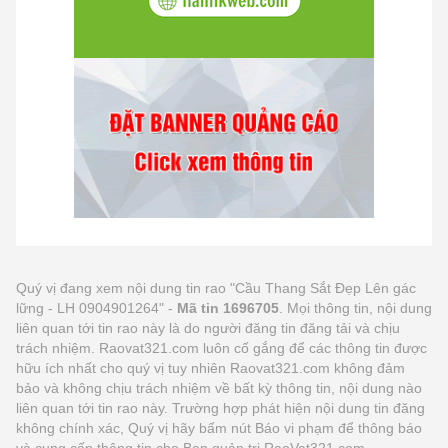
Quý vị đang xem nội dung tin rao "Cầu Thang Sắt Đẹp Lên gác
lững - LH 0904901264" -
Mã tin 1696705
. Mọi thông tin, nội dung
liên quan tới tin rao này là do người đăng tin đăng tải và chịu
trách nhiệm. Raovat321.com luôn cố gắng để các thông tin được
hữu ích nhất cho quý vị tuy nhiên Raovat321.com không đảm
bảo và không chịu trách nhiệm về bất kỳ thông tin, nội dung nào
liên quan tới tin rao này. Trường hợp phát hiện nội dung tin đăng
không chính xác, Quý vị hãy bấm nút Báo vi phạm để thông báo
và cung cấp thông tin cho Ban quản trị RaoVat321.com.