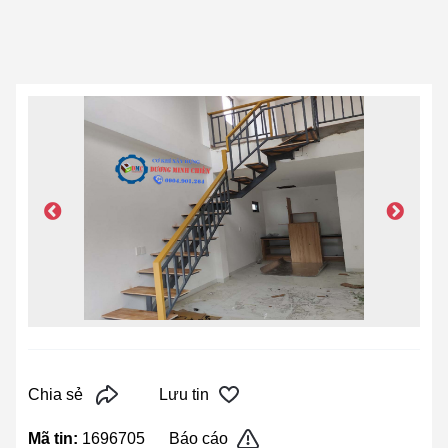
Chia sẻ
Lưu tin
Mã tin:
1696705
Báo cáo