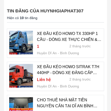
TIN ĐĂNG CỦA HUYNHGIAPHAT307
Hiện có
10
tin đăng
XE ĐẦU KÉO HOWO TX 330HP 1
CẦU - DÒNG XE THỰC CHIẾN &
TỐI ƯU CHI PHÍ
2 tháng trước
1
Huyện Dĩ An
Bình Dương
XE ĐẦU KÉO HOWO SITRAK T7H
440HP - DÒNG XE ĐẲNG CẤP
CAO CHO DÂN CHẠY ĐƯỜNG
2 tháng trước
Liên hệ
DÀI
Huyện Dĩ An
Bình Dương
CHO THUÊ NHÀ MẶT TIỀN
NGUYÊN CĂN TẠI DĨ AN BÌNH