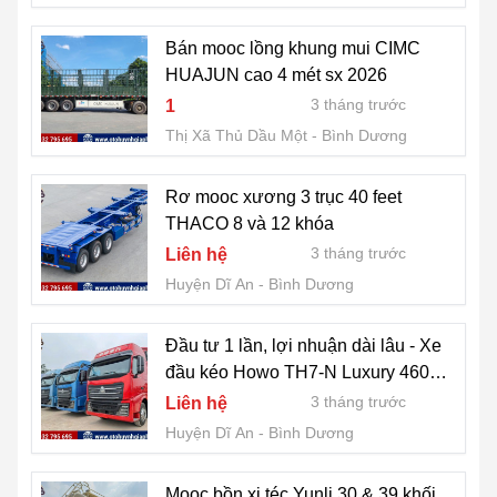
Bán mooc lồng khung mui CIMC
HUAJUN cao 4 mét sx 2026
3 tháng trước
1
Thị Xã Thủ Dầu Một
Bình Dương
Rơ mooc xương 3 trục 40 feet
THACO 8 và 12 khóa
3 tháng trước
Liên hệ
Huyện Dĩ An
Bình Dương
Đầu tư 1 lần, lợi nhuận dài lâu - Xe
đầu kéo Howo TH7-N Luxury 460HP
2026
3 tháng trước
Liên hệ
Huyện Dĩ An
Bình Dương
Mooc bồn xi téc Yunli 30 & 39 khối,