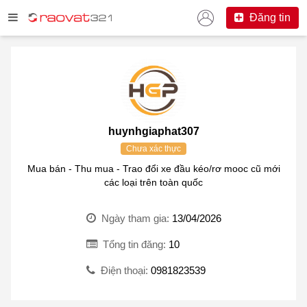
Đăng tin
huynhgiaphat307
Chưa xác thực
Mua bán - Thu mua - Trao đổi xe đầu kéo/rơ mooc cũ mới
các loại trên toàn quốc
Ngày tham gia:
13/04/2026
Tổng tin đăng:
10
Điện thoại:
0981823539