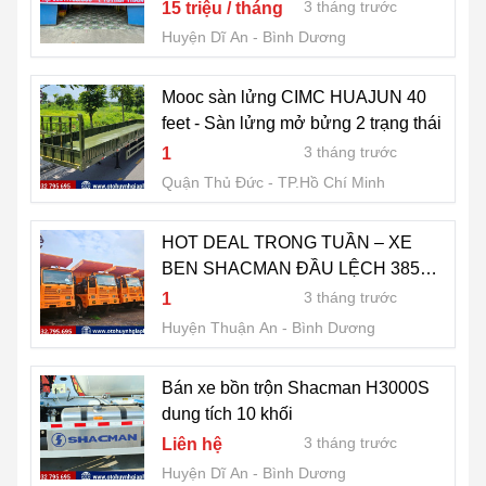
DƯƠNG (CŨ)
3 tháng trước
15 triệu / tháng
Huyện Dĩ An
Bình Dương
Mooc sàn lửng CIMC HUAJUN 40
feet - Sàn lửng mở bửng 2 trạng thái
3 tháng trước
1
Quận Thủ Đức
TP.Hồ Chí Minh
HOT DEAL TRONG TUẦN – XE
BEN SHACMAN ĐẦU LỆCH 385HP
CUMMINS
3 tháng trước
1
Huyện Thuận An
Bình Dương
Bán xe bồn trộn Shacman H3000S
dung tích 10 khối
3 tháng trước
Liên hệ
Huyện Dĩ An
Bình Dương