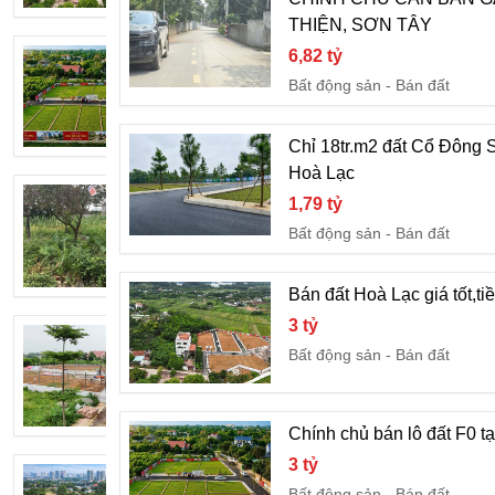
THIỆN, SƠN TÂY
6,82 tỷ
Chính chủ bán lô đất F0 tại Hoà LẠc tiề
Bất động sản
Bán đất
3 tỷ
Bất động sản
Bán đất
Chỉ 18tr.m2 đất Cổ Đông 
Hoà Lạc
Mảnh đất an cư và sinh lời tại phường
1,79 tỷ
1,7 tỷ
Bất động sản
Bán đất
Bất động sản
Bán đất
Bán đất Hoà Lạc giá tốt,ti
3 tỷ
Bán đất Hoà LẠc
Bất động sản
Bán đất
3 tỷ
Bất động sản
Bán đất
Chính chủ bán lô đất F0 tạ
3 tỷ
Bán đất Sơn Tây, Hà Nội 100m2, trục ch
Bất động sản
Bán đất