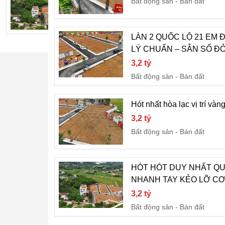
Bất động sản
Bán đất
3,2 tỷ
Bất động sản
Bán đất
LÀN 2 QUỐC LỘ 21 EM 
LÝ CHUẨN – SẴN SỔ Đ
3,2 tỷ
Bất động sản
Bán đất
Hót nhất hòa lạc vị trí vàn
3,2 tỷ
Bất động sản
Bán đất
HÓT HÓT DUY NHẤT QUỸ
NHANH TAY KẺO LỠ CƠ
3,2 tỷ
Bất động sản
Bán đất