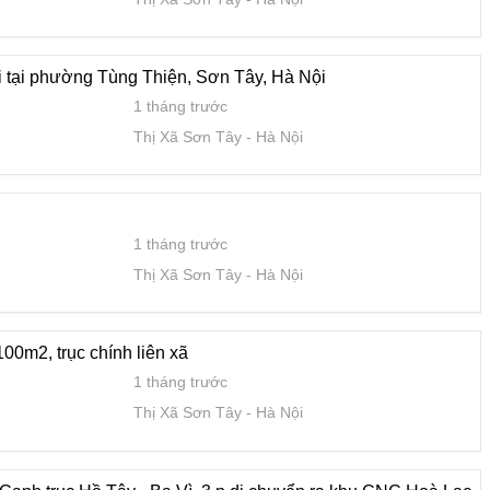
1 tháng trước
Thị Xã Sơn Tây
Hà Nội
i tại phường Tùng Thiện, Sơn Tây, Hà Nội
1 tháng trước
 Hồ Tây - Ba Vì. 3 p di chuyển ra khu CNC Hoà Lạc và các trườn
Thị Xã Sơn Tây
Hà Nội
lớn.Giá chỉ
1 tháng trước
Thị Xã Sơn Tây
Hà Nội
1 tháng trước
Thị Xã Sơn Tây
Hà Nội
1 tháng trước
 hộ
Thị Xã Sơn Tây
Hà Nội
00m2, trục chính liên xã
1 tháng trước
trục Ba Vì - Hồ Tây.5p di chuyển ra Đại học quốc gia và khu CN
Thị Xã Sơn Tây
Hà Nội
1 tháng trước
Thị Xã Sơn Tây
Hà Nội