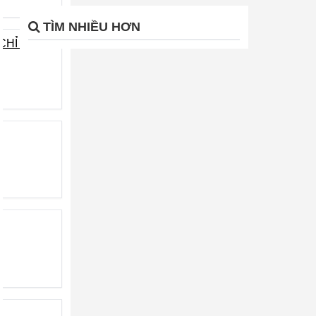
TÌM NHIỀU HƠN
HỈ 8,5 TỶ