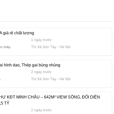
 CHÂU – 642M² VIEW SÔNG, ĐỐI DIỆN ASEAN RESORT – C
2 ngày trước
 hộ
Thị Xã Sơn Tây
Hà Nội
 giá rẻ chất lượng
1 ngày trước
ện máy
Thị Xã Sơn Tây
Hà Nội
t di động tại Miền Bắc
3 tuần trước
ữa
Thị Xã Sơn Tây
Hà Nội
ai hình dao, Thép gai bùng nhùng
2 ngày trước
a
Thị Xã Sơn Tây
Hà Nội
3 tuần trước
Thị Xã Sơn Tây
Hà Nội
HỰ KĐT MINH CHÂU – 642M² VIEW SÔNG, ĐỐI DIỆN
,5 TỶ
2 ngày trước
ường DH - Đầu Tư Lãi Vốn Xây Nhà Trọ