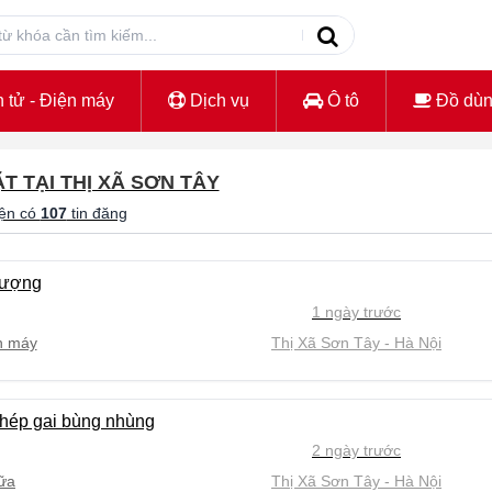
 tử - Điện máy
Dịch vụ
Ô tô
Đồ dù
ẶT TẠI THỊ XÃ SƠN TÂY
ện có
107
tin đăng
 lượng
1 ngày trước
n máy
Thị Xã Sơn Tây
Hà Nội
Thép gai bùng nhùng
2 ngày trước
ữa
Thị Xã Sơn Tây
Hà Nội