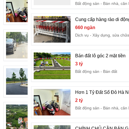
Bất động sản
Bán nhà, căn
2 tỷ
Bất động sản
Bán nhà, căn
Cung cấp hàng rào di động
660 ngàn
CHÍNH CHỦ CẦN BÁN GẤP LÔ ĐẤT 
Dịch vụ
Xây dựng, sửa chữ
6,82 tỷ
Bất động sản
Bán đất
Bán đất lô góc 2 mặt tiền
3 tỷ
Chỉ 18tr.m2 đất Cổ Đông Sơn Tây, sát
Bất động sản
Bán đất
1,79 tỷ
Bất động sản
Bán đất
Hơn 1 Tỷ Đất Sổ Đỏ Hà N
2 tỷ
Bán đất Hoà Lạc giá tốt,tiềm năng sinh 
Bất động sản
Bán nhà, căn
3 tỷ
Bất động sản
Bán đất
CHÍNH CHỦ CẦN BÁN G