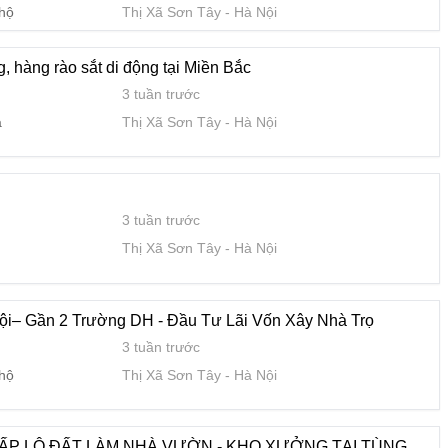
 hộ
Thị Xã Sơn Tây
Hà Nội
3 tuần trước
 hộ
Thị Xã Sơn Tây
Hà Nội
, hàng rào sắt di động tại Miền Bắc
3 tuần trước
LÀM NHÀ VƯỜN - KHO XƯỞNG TẠI TÙNG THIỆN, SƠN TÂY
a
Thị Xã Sơn Tây
Hà Nội
4 tuần trước
Thị Xã Sơn Tây
Hà Nội
3 tuần trước
 ql21a Trục Hồ Tây Ba Vì và khu Công Nghệ Cao Hoà Lạc
Thị Xã Sơn Tây
Hà Nội
1 tháng trước
Thị Xã Sơn Tây
Hà Nội
ội– Gần 2 Trường DH - Đầu Tư Lãi Vốn Xây Nhà Trọ
3 tuần trước
lời cao
 hộ
Thị Xã Sơn Tây
Hà Nội
1 tháng trước
Thị Xã Sơn Tây
Hà Nội
ẤP LÔ ĐẤT LÀM NHÀ VƯỜN - KHO XƯỞNG TẠI TÙNG