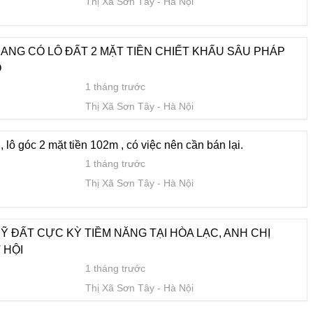
Thị Xã Sơn Tây
Hà Nội
1 tháng trước
Thị Xã Sơn Tây
Hà Nội
ĐANG CÓ LÔ ĐẤT 2 MẶT TIỀN CHIẾT KHẤU SÂU PHÁP
Ỏ
1 tháng trước
Thị Xã Sơn Tây
Hà Nội
g, lô góc 2 mặt tiền 102m , có việc nên cần bán lại.
1 tháng trước
Thị Xã Sơn Tây
Hà Nội
 ĐẤT CỰC KỲ TIỀM NĂNG TẠI HÒA LẠC, ANH CHỊ
 HỘI
1 tháng trước
Thị Xã Sơn Tây
Hà Nội