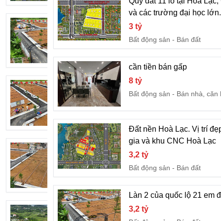
Quỹ đất 11 lô tại Hoà Lạc
và các trường đại học lớn.
Làn 2 của quốc lộ 21 em đang sẵn quỹ đ
3 tỷ
3,2 tỷ
Bất động sản
Bán đất
Bất động sản
Bán đất
cần tiền bán gấp
8 tỷ
LÀN 2 QUỐC LỘ 21 EM ĐANG CÓ LÔ
Bất động sản
Bán nhà, căn
3,2 tỷ
Bất động sản
Bán đất
Đất nền Hoà Lạc. Vị trí đẹ
gia và khu CNC Hoà Lạc
Hót nhất hòa lạc vị trí vàng, lô góc 2 mặ
3,2 tỷ
3,2 tỷ
Bất động sản
Bán đất
Bất động sản
Bán đất
Làn 2 của quốc lộ 21 em đ
3,2 tỷ
HÓT HÓT DUY NHẤT QUỸ ĐẤT CỰC K