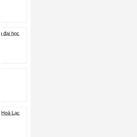
g đại học
C Hoà Lạc