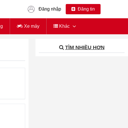
Đăng nhập
Đăng tin
ng
Xe máy
Khác
TÌM NHIỀU HƠN