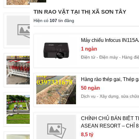
TIN RAO VẶT TẠI THỊ XÃ SƠN TÂY
CHÍNH CHỦ BÁN BIỆT THỰ KĐT MINH
Hiện có
107
tin đăng
8,5 tỷ
Bất động sản
Bán nhà, căn
Máy chiếu Infocus IN115AA
1 ngàn
Điện tử - Điện máy
Hàng đi
Cung cấp hàng rào di động, hàng rào sắ
660 ngàn
Dịch vụ
Xây dựng, sửa ch
Hàng rào thép gai, Thép g
50 ngàn
Dịch vụ
Xây dựng, sửa chữ
Bán đất lô góc 2 mặt tiền
3 tỷ
Bất động sản
Bán đất
CHÍNH CHỦ BÁN BIỆT T
ASEAN RESORT – CHỈ 8
8,5 tỷ
Hơn 1 Tỷ Đất Sổ Đỏ Hà Nội– Gần 2 Tr