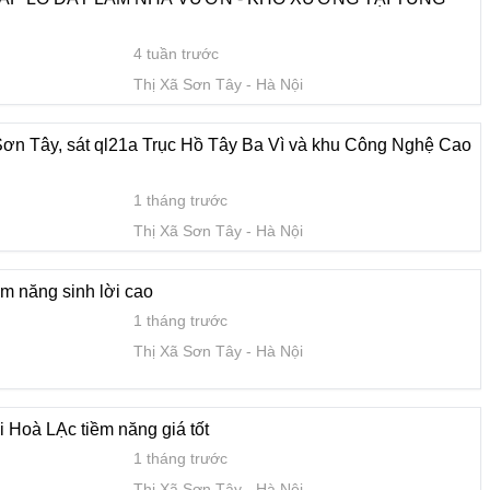
4 tuần trước
m năng giá tốt
Thị Xã Sơn Tây
Hà Nội
1 tháng trước
Thị Xã Sơn Tây
Hà Nội
Sơn Tây, sát ql21a Trục Hồ Tây Ba Vì và khu Công Nghệ Cao
 Tùng Thiện, Sơn Tây, Hà Nội
1 tháng trước
1 tháng trước
Thị Xã Sơn Tây
Hà Nội
Thị Xã Sơn Tây
Hà Nội
ềm năng sinh lời cao
1 tháng trước
Thị Xã Sơn Tây
Hà Nội
1 tháng trước
Thị Xã Sơn Tây
Hà Nội
i Hoà LẠc tiềm năng giá tốt
1 tháng trước
ính liên xã
Thị Xã Sơn Tây
Hà Nội