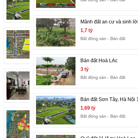
1,69 tỷ
Bất động sản
Bán đất
Mảnh đất an cư và sinh lờ
1,7 tỷ
Quỹ đất 11 lô tại Hoà Lạc, Cạnh trục
Bất động sản
Bán đất
3 tỷ
Bất động sản
Bán đất
Bán đất Hoà LẠc
3 tỷ
cần tiền bán gấp
Bất động sản
Bán đất
8 tỷ
Bất động sản
Bán nhà, căn
Bán đất Sơn Tây, Hà Nội 1
1,69 tỷ
Đất nền Hoà Lạc. Vị trí đẹp sát QL 21, 
Bất động sản
Bán đất
3,2 tỷ
Bất động sản
Bán đất