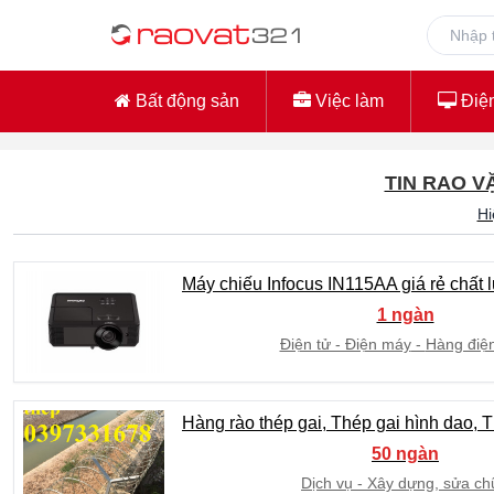
Bất động sản
Việc làm
Điện
TIN RAO V
Hi
Máy chiếu Infocus IN115AA giá rẻ chất
1 ngàn
Điện tử - Điện máy
Hàng điệ
Hàng rào thép gai, Thép gai hình dao, 
50 ngàn
Dịch vụ
Xây dựng, sửa ch