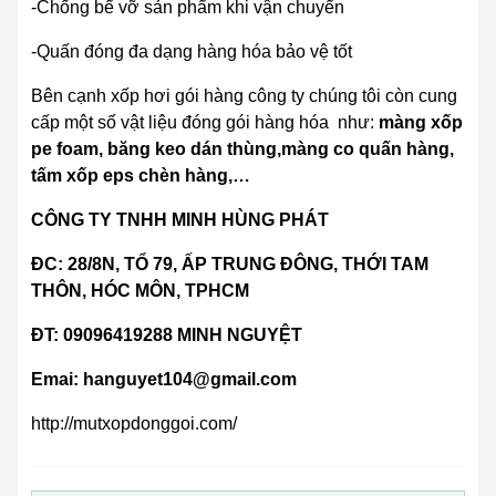
-Chống bể vỡ sản phẩm khi vận chuyển
-Quấn đóng đa dạng hàng hóa bảo vệ tốt
Bên cạnh xốp hơi gói hàng công ty chúng tôi còn cung
cấp một số vật liệu đóng gói hàng hóa như:
màng xốp
pe foam, băng keo dán thùng,màng co quấn hàng,
tấm xốp eps chèn hàng,…
CÔNG TY TNHH MINH HÙNG PHÁT
ĐC: 28/8N, TỔ 79, ẤP TRUNG ĐÔNG, THỚI TAM
THÔN, HÓC MÔN, TPHCM
ĐT: 09096419288 MINH NGUYỆT
Emai: hanguyet104@gmail.com
http://mutxopdonggoi.com/