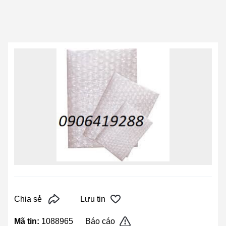
Chia sẻ
Lưu tin
Mã tin:
1088965
Báo cáo