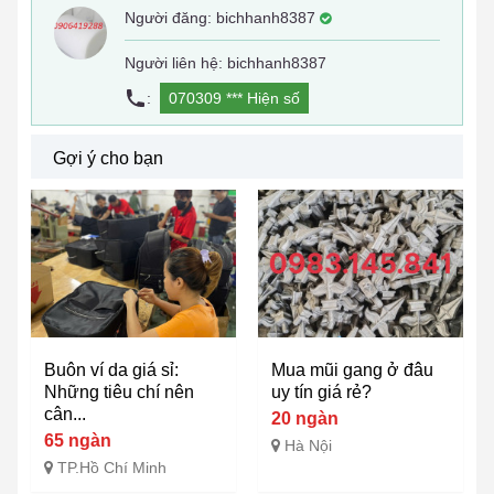
Người đăng:
bichhanh8387
Người liên hệ: bichhanh8387
:
070309 ***
Hiện số
Gợi ý cho bạn
Buôn ví da giá sỉ:
Mua mũi gang ở đâu
Những tiêu chí nên
uy tín giá rẻ?
cân...
20 ngàn
65 ngàn
Hà Nội
TP.Hồ Chí Minh