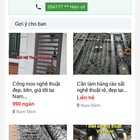
:
094777 ***
Hiện số
Gợi ý cho bạn
Cổng inox nghệ thuật
Cần làm hàng rào sắt
đẹp, bền, giá tốt tại
nghệ thuật rẻ, đẹp tại...
Nam...
Liên hệ
990 ngàn
Nam Định
Nam Định