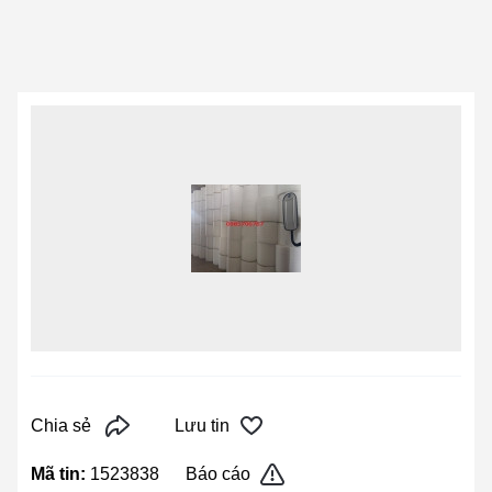
Chia sẻ
Lưu tin
Mã tin:
1523838
Báo cáo