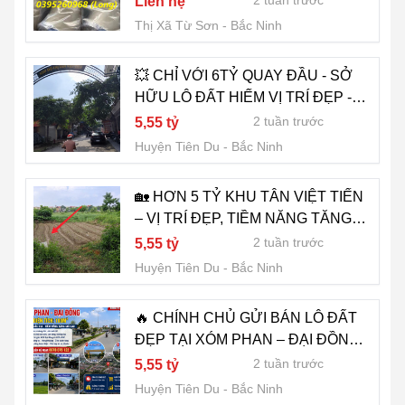
2 tuần trước
Liên hệ
Thị Xã Từ Sơn
Bắc Ninh
💥 CHỈ VỚI 6TỶ QUAY ĐẦU - SỞ
HỮU LÔ ĐẤT HIẾM VỊ TRÍ ĐẸP -
TÂN VIỆT TIẾN - ĐẠI ĐỒNG💥
2 tuần trước
5,55 tỷ
Huyện Tiên Du
Bắc Ninh
🏡 HƠN 5 TỶ KHU TÂN VIỆT TIẾN
– VỊ TRÍ ĐẸP, TIỀM NĂNG TĂNG
GIÁ
2 tuần trước
5,55 tỷ
Huyện Tiên Du
Bắc Ninh
🔥 CHÍNH CHỦ GỬI BÁN LÔ ĐẤT
ĐẸP TẠI XÓM PHAN – ĐẠI ĐỒNG,
TIÊN DU, BẮC NINH 🔥
2 tuần trước
5,55 tỷ
Huyện Tiên Du
Bắc Ninh