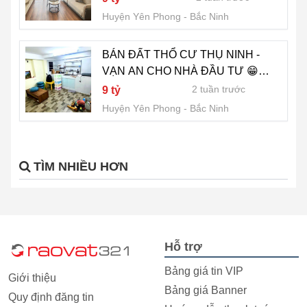
Huyện Yên Phong
Bắc Ninh
BÁN ĐẤT THỔ CƯ THỤ NINH -
VẠN AN CHO NHÀ ĐẦU TƯ 😁
DIỆN TÍCH 58m2 , MT 5,8m, HG ĐB
2 tuần trước
9 tỷ
Huyện Yên Phong
Bắc Ninh
TÌM NHIỀU HƠN
Hỗ trợ
Bảng giá tin VIP
Giới thiệu
Bảng giá Banner
Quy định đăng tin