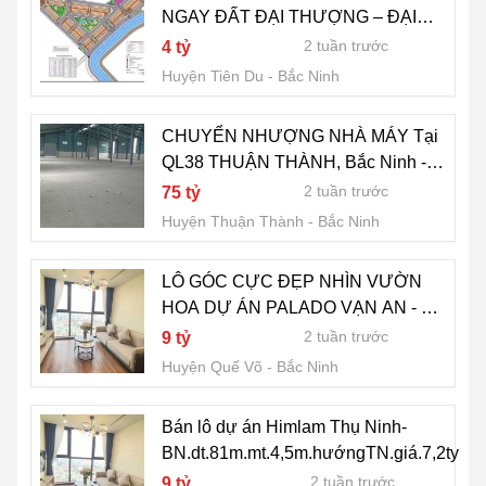
NGAY ĐẤT ĐẠI THƯỢNG – ĐẠI
ĐỒNG (KHU 7,1HA)
2 tuần trước
4 tỷ
Huyện Tiên Du
Bắc Ninh
CHUYỂN NHƯỢNG NHÀ MÁY Tại
QL38 THUẬN THÀNH, Bắc Ninh -
Dòng Tiền 500Tr/Tháng
2 tuần trước
75 tỷ
Huyện Thuận Thành
Bắc Ninh
LÔ GÓC CỰC ĐẸP NHÌN VƯỜN
HOA DỰ ÁN PALADO VẠN AN - TP
BẮC NINH
2 tuần trước
9 tỷ
Huyện Quế Võ
Bắc Ninh
Bán lô dự án Himlam Thụ Ninh-
BN.dt.81m.mt.4,5m.hướngTN.giá.7,2ty
2 tuần trước
9 tỷ