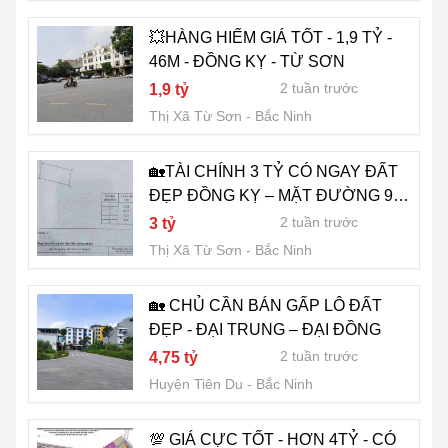
💥HÀNG HIẾM GIÁ TỐT - 1,9 TỶ -
46M - ĐỒNG KỴ - TỪ SƠN
2 tuần trước
1,9 tỷ
Thị Xã Từ Sơn
Bắc Ninh
🏡TÀI CHÍNH 3 TỶ CÓ NGAY ĐẤT
ĐẸP ĐỒNG KỴ – MẶT ĐƯỜNG 9M,
KINH DOANH TỐT
2 tuần trước
3 tỷ
Thị Xã Từ Sơn
Bắc Ninh
🏡 CHỦ CẦN BÁN GẤP LÔ ĐẤT
ĐẸP - ĐẠI TRUNG – ĐẠI ĐỒNG
2 tuần trước
4,75 tỷ
Huyện Tiên Du
Bắc Ninh
💯 GIÁ CỰC TỐT - HƠN 4TỶ - CÓ