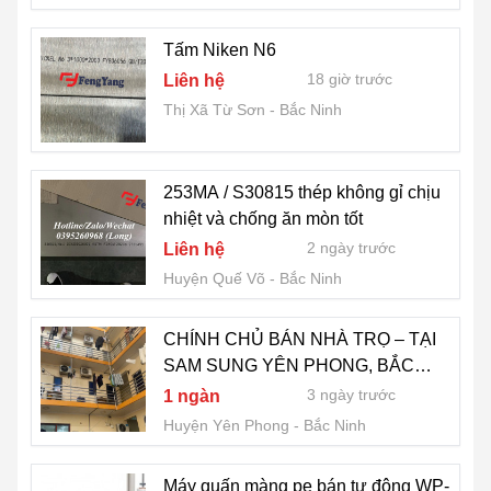
Tấm Niken N6
18 giờ trước
Liên hệ
Thị Xã Từ Sơn
Bắc Ninh
253MA / S30815 thép không gỉ chịu
nhiệt và chống ăn mòn tốt
2 ngày trước
Liên hệ
Huyện Quế Võ
Bắc Ninh
CHÍNH CHỦ BÁN NHÀ TRỌ – TẠI
SAM SUNG YÊN PHONG, BẮC
NINH
3 ngày trước
1 ngàn
Huyện Yên Phong
Bắc Ninh
Máy quấn màng pe bán tự động WP-