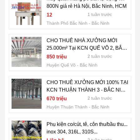
800N giá rẻ Hà Nội, Bắc Ninh, HCM
1 tuần trước
12
Thành Phố Bắc Ninh
Bắc Ninh
CHO THUÊ NHÀ XƯỞNG MỚI
25.000m² Tại KCN QUẾ VÕ 2, BẮC
NINH – Đủ Điều Kiện FDI/EPE
2 tuần trước
850 triệu
Huyện Quế Võ
Bắc Ninh
CHO THUÊ XƯỞNG MỚI 100% TẠI
KCN THUẬN THÀNH 3 - BẮC NINH
(CÓ XƯỞNG 1 TẦNG & 2 TẦNG)
2 tuần trước
670 triệu
Huyện Thuận Thành
Bắc Ninh
Phụ kiện co/cút, tê, côn thu/bầu thu...
inox 304, 316L, 310S...