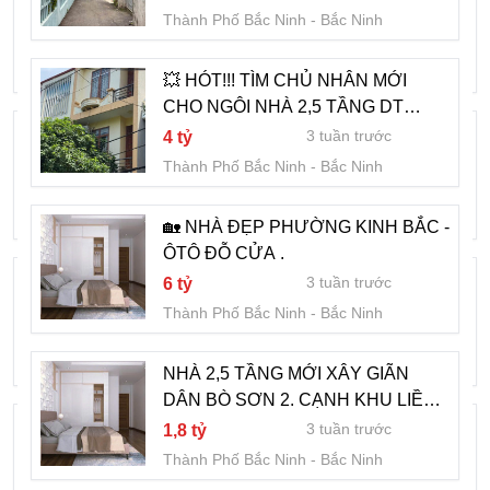
giá gốc CĐT, Vị trí đẹp, cần kết giá tốt.
Thành Phố Bắc Ninh
Bắc Ninh
3 tuần trước
8 tỷ
Thành Phố Bắc Ninh
Bắc Ninh
💥 HÓT!!! TÌM CHỦ NHÂN MỚI
CHO NGÔI NHÀ 2,5 TẦNG DT
🌹🌹🌹Muộn Một Giây Thôi Là Lỡ Nhau
RỘNG 80M. GIÁ CHỈ HƠN 4 TỶ,
3 tuần trước
4 tỷ
Cả Đời Đấy Các Bác. 🎋🎋Bán Lô Thổ
TẠI KHẢ LỄ - TP BẮC NINH 💥
Thành Phố Bắc Ninh
Bắc Ninh
Cư Bò Sơn Sau Nhà Hàng Uri
1 tháng trước
3
Thành Phố Bắc Ninh
Bắc Ninh
🏡 NHÀ ĐẸP PHƯỜNG KINH BẮC -
ÔTÔ ĐỖ CỬA .
🏡 NHÀ MỚI XÂY – CHỈ VÀI BƯỚC RA
3 tuần trước
6 tỷ
MẶT PHỐ
Thành Phố Bắc Ninh
Bắc Ninh
1 tháng trước
5
Thành Phố Bắc Ninh
Bắc Ninh
NHÀ 2,5 TẦNG MỚI XÂY GIÃN
DÂN BÒ SƠN 2. CẠNH KHU LIỀN
Nhanh tay sở hữu đất nền lô góc gần
KỀ VÀ CHUNG CƯ HUD-B. TP
3 tuần trước
1,8 tỷ
Cổng với diện tích, lô góc rẻ nhất dự án
BẮC NINH, GIÁ RẺ HƠN GIÁ ĐẤT
Thành Phố Bắc Ninh
Bắc Ninh
đang chào bán + Sổ đỏ chính
1 tháng trước
5