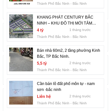
2 tháng trước
Liên hệ
Thành Phố Bắc Ninh
Bắc Ninh
Thành Phố Bắc Ninh
Bắc Ninh
KHANG PHÁT CENTURY BẮC
NINH – KHU ĐÔ THỊ MỚI TÂM
Chính chủ bán cc vin 2 ngủ giá tốt
ĐIỂM CÔNG NGHIỆP PHÍA BẮC
1 tháng trước
4 tỷ
2 tháng trước
Liên hệ
Thành Phố Bắc Ninh
Bắc Ninh
Thành Phố Bắc Ninh
Bắc Ninh
Bán nhà 60m2, 2 tầng phường Kinh
Bắc, TP Bắc Ninh.
Cần bán lô đấu giá sơn nam - phường
2 tháng trước
5,5 tỷ
nam sơn - bắc ninh
Thành Phố Bắc Ninh
Bắc Ninh
2 tháng trước
Liên hệ
Thành Phố Bắc Ninh
Bắc Ninh
Cần bán lô đất phố môn tự - nam
sơn -bắc ninh
Bán nhà 3 tầng y na - phường kinh bắc
2 tháng trước
Liên hệ
2 tháng trước
Liên hệ
Thành Phố Bắc Ninh
Bắc Ninh
Thành Phố Bắc Ninh
Bắc Ninh