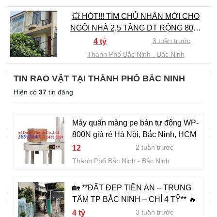
💥 HÓT!!! TÌM CHỦ NHÂN MỚI CHO
NGÔI NHÀ 2,5 TẦNG DT RỘNG 80M.
GIÁ CHỈ HƠN 4 TỶ, TẠI KHẢ LỄ - TP
3 tuần trước
4 tỷ
BẮC NINH 💥
Thành Phố Bắc Ninh
Bắc Ninh
TIN RAO VẶT TẠI THÀNH PHỐ BẮC NINH
🏡 NHÀ ĐẸP PHƯỜNG KINH BẮC -
Hiện có
37
tin đăng
ÔTÔ ĐỖ CỬA .
3 tuần trước
6 tỷ
Thành Phố Bắc Ninh
Bắc Ninh
Máy quấn màng pe bán tự động WP-
800N giá rẻ Hà Nội, Bắc Ninh, HCM
NHÀ 2,5 TẦNG MỚI XÂY GIÃN DÂN BÒ
2 tuần trước
12
SƠN 2. CẠNH KHU LIỀN KỀ VÀ
Thành Phố Bắc Ninh
Bắc Ninh
CHUNG CƯ HUD-B. TP BẮC NINH, GIÁ
3 tuần trước
1,8 tỷ
RẺ HƠN GIÁ ĐẤT
Thành Phố Bắc Ninh
Bắc Ninh
🏡 **ĐẤT ĐẸP TIỀN AN – TRUNG
TÂM TP BẮC NINH – CHỈ 4 TỶ** 🔥
Quỹ căn siêu vip dự án Centa Riverside
3 tuần trước
4 tỷ