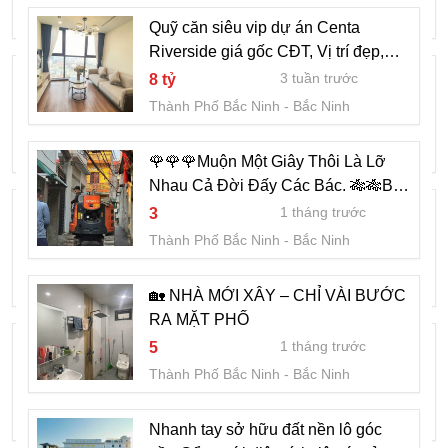
Thành Phố Bắc Ninh
Bắc Ninh
Quỹ căn siêu vip dự án Centa
Riverside giá gốc CĐT, Vị trí đẹp,
Gia đình em vừa chuyển về gần chỗ làm
cần kết giá tốt.
3 tuần trước
8 tỷ
nên cần bán căn nhà chính chủ 95m2.
Thành Phố Bắc Ninh
Bắc Ninh
Ngay mặt đường trục chính rộng 12m
1 tháng trước
13
Thành Phố Bắc Ninh
Bắc Ninh
🌹🌹🌹Muộn Một Giây Thôi Là Lỡ
Nhau Cả Đời Đấy Các Bác. 🎋🎋Bán
❇️Cc:Pán lô đất nhìn VƯỜN HOA-P.Kinh
Lô Thổ Cư Bò Sơn Sau Nhà Hàng
1 tháng trước
3
Uri
Bắc-TP Bắc Ninh..cực đẹp ...
Thành Phố Bắc Ninh
Bắc Ninh
1 tháng trước
6
Thành Phố Bắc Ninh
Bắc Ninh
🏡 NHÀ MỚI XÂY – CHỈ VÀI BƯỚC
RA MẶT PHỐ
Tranh gạch 3d phong cảnh đồng quê -
1 tháng trước
5
DXC32
Thành Phố Bắc Ninh
Bắc Ninh
1 tháng trước
1,2 triệu
Thành Phố Bắc Ninh
Bắc Ninh
Nhanh tay sở hữu đất nền lô góc