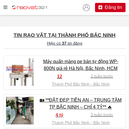
Đăng tin
TIN RAO VẶT TẠI THÀNH PHỐ BẮC NINH
Hiện có
37
tin đăng
Máy quấn màng pe bán tự động WP-
800N giá rẻ Hà Nội, Bắc Ninh, HCM
2 tuần trước
12
Thành Phố Bắc Ninh
Bắc Ninh
🏡 **ĐẤT ĐẸP TIỀN AN – TRUNG TÂM
TP BẮC NINH – CHỈ 4 TỶ** 🔥
3 tuần trước
4 tỷ
Thành Phố Bắc Ninh
Bắc Ninh