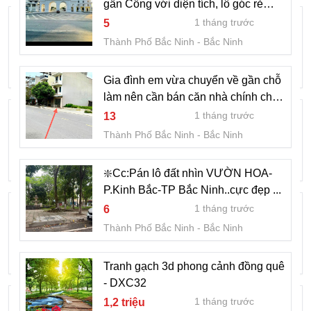
gần Cổng với diện tích, lô góc rẻ
KHANG PHÁT CENTURY BẮC NINH –
nhất dự án đang chào bán + Sổ đỏ
1 tháng trước
5
KHU ĐÔ THỊ MỚI TÂM ĐIỂM CÔNG
chính
Thành Phố Bắc Ninh
Bắc Ninh
NGHIỆP PHÍA BẮC
1 tháng trước
4 tỷ
Thành Phố Bắc Ninh
Bắc Ninh
Gia đình em vừa chuyển về gần chỗ
làm nên cần bán căn nhà chính chủ
Bán nhà 60m2, 2 tầng phường Kinh Bắc,
95m2. Ngay mặt đường trục chính
1 tháng trước
13
rộng 12m
TP Bắc Ninh.
Thành Phố Bắc Ninh
Bắc Ninh
2 tháng trước
5,5 tỷ
Thành Phố Bắc Ninh
Bắc Ninh
❇️Cc:Pán lô đất nhìn VƯỜN HOA-
P.Kinh Bắc-TP Bắc Ninh..cực đẹp ...
Cần bán lô đất phố môn tự - nam sơn -
1 tháng trước
6
bắc ninh
Thành Phố Bắc Ninh
Bắc Ninh
2 tháng trước
Liên hệ
Thành Phố Bắc Ninh
Bắc Ninh
Tranh gạch 3d phong cảnh đồng quê
- DXC32
Bán lô bt4 đại dương - đai phúc
1 tháng trước
1,2 triệu