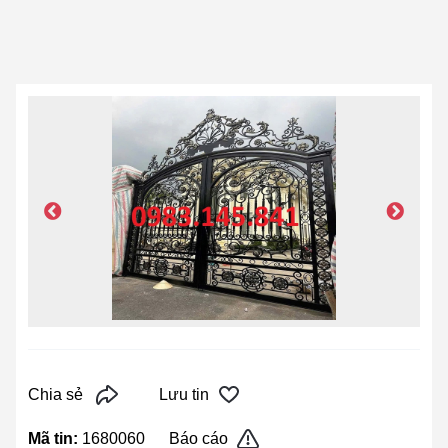
Chia sẻ
Lưu tin
Mã tin:
1680060
Báo cáo