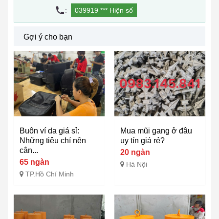
:
039919 ***
Hiện số
Gợi ý cho bạn
Buôn ví da giá sỉ:
Mua mũi gang ở đâu
Những tiêu chí nên
uy tín giá rẻ?
cân...
20 ngàn
65 ngàn
Hà Nội
TP.Hồ Chí Minh