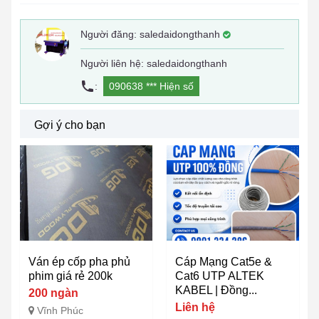
Người đăng:
saledaidongthanh
Người liên hệ: saledaidongthanh
:
090638 ***
Hiện số
Gợi ý cho bạn
Ván ép cốp pha phủ
Cáp Mạng Cat5e &
phim giá rẻ 200k
Cat6 UTP ALTEK
KABEL | Đồng...
200 ngàn
Liên hệ
Vĩnh Phúc