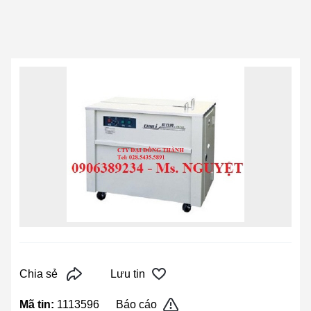
Chia sẻ
Lưu tin
Mã tin:
1113596
Báo cáo