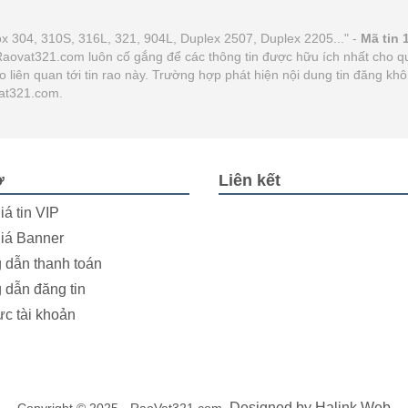
ox 304, 310S, 316L, 321, 904L, Duplex 2507, Duplex 2205..." -
Mã tin 
. Raovat321.com luôn cố gắng để các thông tin được hữu ích nhất cho
ào liên quan tới tin rao này. Trường hợp phát hiện nội dung tin đăng k
Vat321.com.
ợ
Liên kết
iá tin VIP
iá Banner
dẫn thanh toán
dẫn đăng tin
ực tài khoản
. Designed by
Halink Web