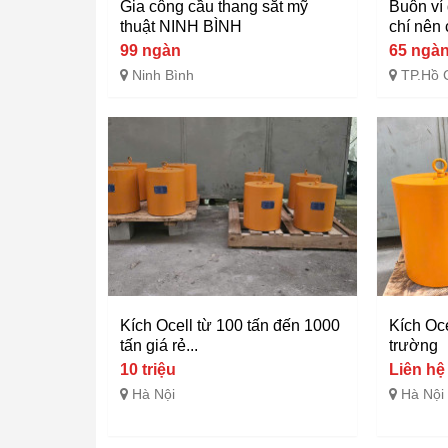
Gia công cầu thang sắt mỹ
Buôn ví 
thuật NINH BÌNH
chí nên 
99 ngàn
65 ngà
Ninh Bình
TP.Hồ 
Kích Ocell từ 100 tấn đến 1000
Kích Oce
tấn giá rẻ...
trường
10 triệu
Liên hệ
Hà Nội
Hà Nội