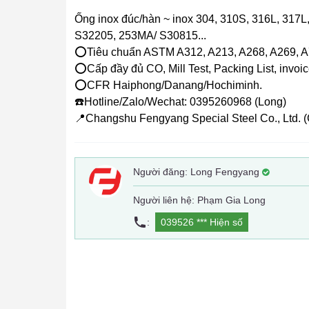
Ống inox đúc/hàn ~ inox 304, 310S, 316L, 317L
S32205, 253MA/ S30815...
⭕️Tiêu chuẩn ASTM A312, A213, A268, A269, A7
⭕️Cấp đầy đủ CO, Mill Test, Packing List, invoice
⭕️CFR Haiphong/Danang/Hochiminh.
☎️Hotline/Zalo/Wechat: 0395260968 (Long)
📍Changshu Fengyang Special Steel Co., Ltd. (
Người đăng:
Long Fengyang
Người liên hệ: Phạm Gia Long
:
039526 ***
Hiện số