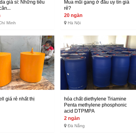
da giá sỉ: Những tiêu
Mua mũi gang ở đâu uy tín giá
cân...
rẻ?
n
20 ngàn
Chí Minh
Hà Nội
ll giá rẻ nhất thị
hóa chất diethylene Triamine
Penta methylene phosphonic
acid DTPMPA
2 ngàn
Đà Nẵng