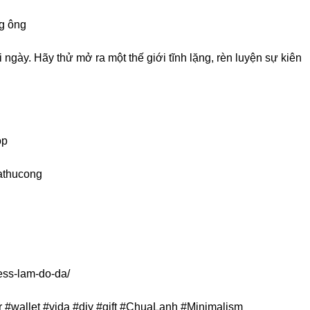
ng ông
ngày. Hãy thử mở ra một thế giới tĩnh lặng, rèn luyện sự kiên
op
dathucong
ress-lam-do-da/
 #wallet #vida #diy #gift #ChuaLanh #Minimalism