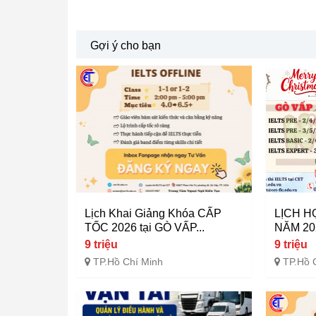
Gợi ý cho bạn
Lịch Khai Giảng Khóa CẤP
LỊCH H
TỐC 2026 tại GÒ VẤP...
NĂM 20
9 triệu
9 triệu
TP.Hồ Chí Minh
TP.Hồ 