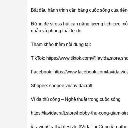
Bắt đầu hành trình cân bằng cuộc sống của riê
Đừng để stress hút cạn năng lượng tích cực mỗi 
nhẫn và phong thái tự do.
Tham khảo thêm nội dung tại:
TikTok: https://www.tiktok.com/@lavida.store.sh
Facebook: https://www.facebook.com/lavida.vi
Shopee: shopee.vn/lavidacraft
Ví da thủ công – Nghệ thuật trong cuộc sống
https://lavidacraft.store/hobby-thu-cong-giam-st
#LavidaCraft #Lifestyle #VidaThuCong #Leather