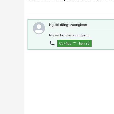
Người đăng:
zuongleon
Người liên hệ: zuongleon
:
037466 ***
Hiện số