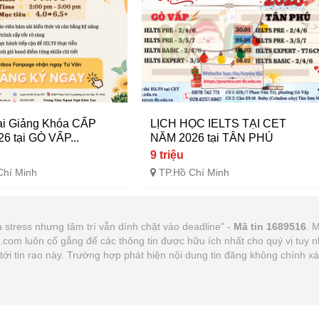
ai Giảng Khóa CẤP
LỊCH HỌC IELTS TẠI CET
6 tại GÒ VẤP...
NĂM 2026 tại TÂN PHÚ
9 triệu
Chí Minh
TP.Hồ Chí Minh
 stress nhưng tâm trí vẫn dính chặt vào deadline" -
Mã tin 1689516
. M
21.com luôn cố gắng để các thông tin được hữu ích nhất cho quý vị tu
n tới tin rao này. Trường hợp phát hiện nội dung tin đăng không chính 