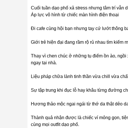
Cuối tuần dạo phố xả stress nhưng tâm trí vẫn d
Áp lực vô hình từ chiếc màn hình điện thoại
Đi cafe cùng hội bạn nhưng tay cứ lướt thông bá
Giới trẻ hiện đại đang rầm rộ rủ nhau tìm kiếm 
Thay vì chen chúc ở những tụ điểm ồn ào, ngồi x
ngay tại nhà.
Liệu pháp chữa lành tinh thần vừa chill vừa chấ
Sự tập trung khi đục lỗ hay khâu từng đường ch
Hương thảo mộc ngai ngái từ thớ da thật dẻo da
Thành quả nhận được là chiếc ví mỏng gọn, tiện
cùng mọi outfit dạo phố.