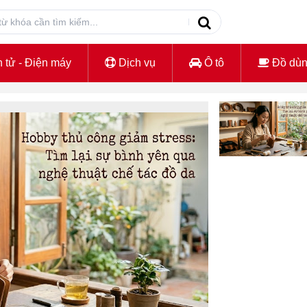
 tử - Điện máy
Dịch vụ
Ô tô
Đồ dù