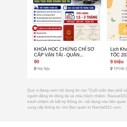
KHOÁ HỌC CHỨNG CHỈ SƠ
Lịch Kh
CẤP VẬN TẢI - QUẢN...
TỐC 202
90
9 triệu
Hà Nội
TP.Hồ 
Quý vị đang xem nội dung tin rao "Cuối tuần dạo phố xả
người đăng tin đăng tải và chịu trách nhiệm. Raovat3
trách nhiệm về bất kỳ thông tin, nội dung nào liên qua
cung cấp thông tin cho Ban quản trị RaoVat321.com.