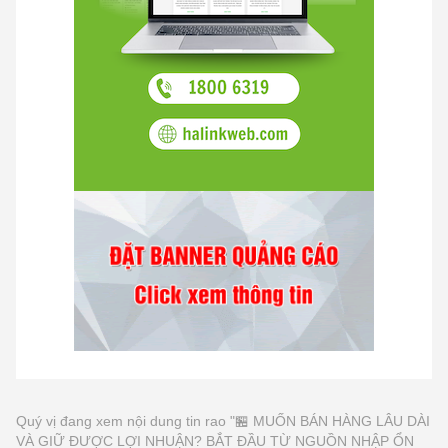
Quý vị đang xem nội dung tin rao "🏪 MUỐN BÁN HÀNG LÂU DÀI
VÀ GIỮ ĐƯỢC LỢI NHUẬN? BẮT ĐẦU TỪ NGUỒN NHẬP ỔN