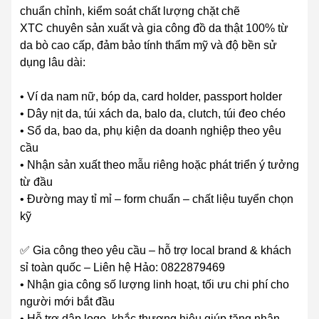
chuẩn chỉnh, kiểm soát chất lượng chặt chẽ
XTC chuyên sản xuất và gia công đồ da thật 100% từ
da bò cao cấp, đảm bảo tính thẩm mỹ và độ bền sử
dụng lâu dài:
• Ví da nam nữ, bóp da, card holder, passport holder
• Dây nịt da, túi xách da, balo da, clutch, túi đeo chéo
• Sổ da, bao da, phụ kiện da doanh nghiệp theo yêu
cầu
• Nhận sản xuất theo mẫu riêng hoặc phát triển ý tưởng
từ đầu
• Đường may tỉ mỉ – form chuẩn – chất liệu tuyển chọn
kỹ
✅ Gia công theo yêu cầu – hỗ trợ local brand & khách
sỉ toàn quốc – Liên hệ Hảo: 0822879469
• Nhận gia công số lượng linh hoạt, tối ưu chi phí cho
người mới bắt đầu
• Hỗ trợ dập logo, khắc thương hiệu giúp tăng nhận