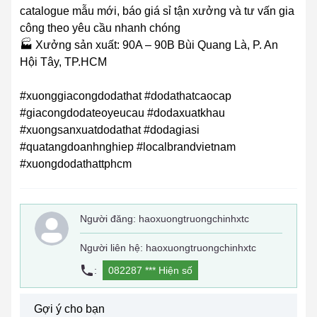
catalogue mẫu mới, báo giá sỉ tận xưởng và tư vấn gia
công theo yêu cầu nhanh chóng
🏭 Xưởng sản xuất: 90A – 90B Bùi Quang Là, P. An
Hội Tây, TP.HCM
#xuonggiacongdodathat #dodathatcaocap
#giacongdodateoyeucau #dodaxuatkhau
#xuongsanxuatdodathat #dodagiasi
#quatangdoanhnghiep #localbrandvietnam
#xuongdodathattphcm
Người đăng:
haoxuongtruongchinhxtc
Người liên hệ: haoxuongtruongchinhxtc
:
082287 ***
Hiện số
Gợi ý cho bạn