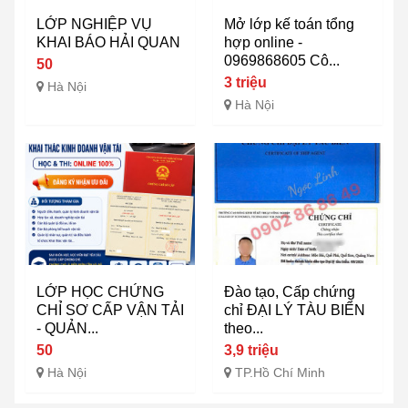
LỚP NGHIỆP VỤ
Mở lớp kế toán tổng
KHAI BÁO HẢI QUAN
hợp online -
0969868605 Cô...
50
3 triệu
Hà Nội
Hà Nội
LỚP HỌC CHỨNG
Đào tạo, Cấp chứng
CHỈ SƠ CẤP VẬN TẢI
chỉ ĐẠI LÝ TÀU BIỂN
- QUẢN...
theo...
50
3,9 triệu
Hà Nội
TP.Hồ Chí Minh