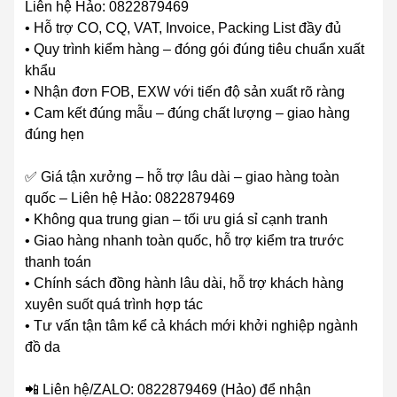
Liên hệ Hảo: 0822879469
• Hỗ trợ CO, CQ, VAT, Invoice, Packing List đầy đủ
• Quy trình kiểm hàng – đóng gói đúng tiêu chuẩn xuất
khẩu
• Nhận đơn FOB, EXW với tiến độ sản xuất rõ ràng
• Cam kết đúng mẫu – đúng chất lượng – giao hàng
đúng hẹn
✅ Giá tận xưởng – hỗ trợ lâu dài – giao hàng toàn
quốc – Liên hệ Hảo: 0822879469
• Không qua trung gian – tối ưu giá sỉ cạnh tranh
• Giao hàng nhanh toàn quốc, hỗ trợ kiểm tra trước
thanh toán
• Chính sách đồng hành lâu dài, hỗ trợ khách hàng
xuyên suốt quá trình hợp tác
• Tư vấn tận tâm kể cả khách mới khởi nghiệp ngành
đồ da
📲 Liên hệ/ZALO: 0822879469 (Hảo) để nhận