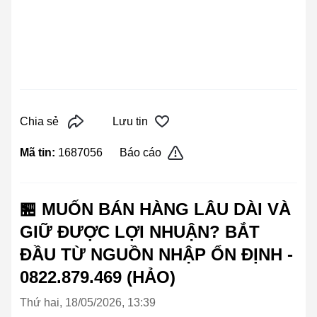
Chia sẻ
Lưu tin
Mã tin:
1687056
Báo cáo
🏪 MUỐN BÁN HÀNG LÂU DÀI VÀ
GIỮ ĐƯỢC LỢI NHUẬN? BẮT
ĐẦU TỪ NGUỒN NHẬP ỔN ĐỊNH -
0822.879.469 (HẢO)
Thứ hai, 18/05/2026, 13:39