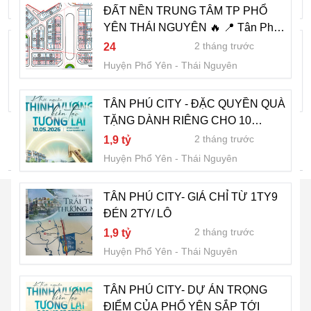
Huyện Phổ Yên
Thái Nguyên
ĐẤT NỀN TRUNG TÂM TP PHỔ
YÊN THÁI NGUYÊN 🔥 📍 Tân Phú
City –
TIN NÓNG TÂN PHÚ CITY - DỰ ÁN
2 tháng trước
24
HOT NHẤT PHỔ YÊN HIỆN TẠI
Huyện Phổ Yên
Thái Nguyên
2 tháng trước
1,9 tỷ
Huyện Phổ Yên
Thái Nguyên
TÂN PHÚ CITY - ĐẶC QUYỀN QUÀ
TẶNG DÀNH RIÊNG CHO 10
KHÁCH HÀNG ĐẦU TIÊN
2 tháng trước
1,9 tỷ
TÌM NHIỀU HƠN
Huyện Phổ Yên
Thái Nguyên
TÂN PHÚ CITY- GIÁ CHỈ TỪ 1TY9
ĐÉN 2TY/ LÔ
2 tháng trước
1,9 tỷ
Huyện Phổ Yên
Thái Nguyên
TÂN PHÚ CITY- DỰ ÁN TRỌNG
ĐIỂM CỦA PHỔ YÊN SẮP TỚI