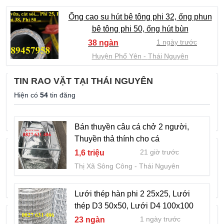
Ống cao su hút bê tông phi 32, ống phun
bê tông phi 50, ống hút bùn
1 ngày trước
38 ngàn
Huyện Phổ Yên
Thái Nguyên
TIN RAO VẶT TẠI THÁI NGUYÊN
Alloy Steel Round Bar
Hiện có
54
tin đăng
2 ngày trước
Liên hệ
Huyện Phổ Yên
Thái Nguyên
Bán thuyền câu cá chở 2 người,
Thuyền thả thính cho cá
CHÍNH CHỦ CẦN SANG NHƯỢNG
21 giờ trước
1,6 triệu
MẶT BẰNG và THANH LÝ BÀN
Thị Xã Sông Công
Thái Nguyên
CHINESE POOL,VẠN XUÂN ,THÁI
4 ngày trước
1 ngàn
NGHUYÊN
Huyện Phổ Yên
Thái Nguyên
Lưới thép hàn phi 2 25x25, Lưới
thép D3 50x50, Lưới D4 100x100
inox Hộp vuông/chữ nhật, đúc/hàn
1 ngày trước
23 ngàn