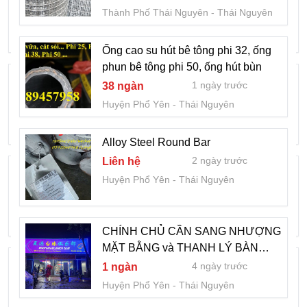
1 tuần trước
Liên hệ
Thành Phố Thái Nguyên
Thái Nguyên
Thị Xã Sông Công
Thái Nguyên
Ống cao su hút bê tông phi 32, ống
phun bê tông phi 50, ống hút bùn
Bán căn góc 2PN+1 chung cư Diamond
1 ngày trước
38 ngàn
Hill Thái Nguyên
Huyện Phổ Yên
Thái Nguyên
1 tuần trước
4,7 tỷ
Thành Phố Thái Nguyên
Thái Nguyên
Alloy Steel Round Bar
2 ngày trước
Liên hệ
Bộ điều khiển pH hãng EMEC Italy
Huyện Phổ Yên
Thái Nguyên
Model JA PH PRO
2 tuần trước
Liên hệ
Thành Phố Thái Nguyên
Thái Nguyên
CHÍNH CHỦ CẦN SANG NHƯỢNG
MẶT BẰNG và THANH LÝ BÀN
Bơm định lượng EMEC PRIUS D
CHINESE POOL,VẠN XUÂN ,THÁI
4 ngày trước
1 ngàn
005070 công suất 70 L/h tại 5 bar, phù
NGHUYÊN
Huyện Phổ Yên
Thái Nguyên
hợp cho nhà thầu xây dựng hồ bơi
2 tuần trước
Liên hệ