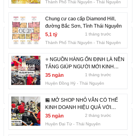
Thành Phố Thái Nguyên
Thái Nguyên
2 tháng trước
24
Huyện Phổ Yên
Thái Nguyên
Chung cư cao cấp Diamond Hill,
đường Bắc Sơn, Tỉnh Thái Nguyên
TÂN PHÚ CITY - ĐẶC QUYỀN QUÀ
1 tháng trước
5,1 tỷ
TẶNG DÀNH RIÊNG CHO 10 KHÁCH
Thành Phố Thái Nguyên
Thái Nguyên
HÀNG ĐẦU TIÊN
2 tháng trước
1,9 tỷ
Huyện Phổ Yên
Thái Nguyên
⭐ NGUỒN HÀNG ỔN ĐỊNH LÀ NỀN
TẢNG GIÚP NGƯỜI MỚI KINH
TÂN PHÚ CITY- GIÁ CHỈ TỪ 1TY9 ĐÉN
DOANH PHÁT TRIỂN LÂU DÀI -
1 tháng trước
35 ngàn
0822.879.469 (HẢO)
2TY/ LÔ
Huyện Đồng Hỷ
Thái Nguyên
2 tháng trước
1,9 tỷ
Huyện Phổ Yên
Thái Nguyên
🏪 MỞ SHOP NHỎ VẪN CÓ THỂ
KINH DOANH HIỆU QUẢ VỚI
TÂN PHÚ CITY- DỰ ÁN TRỌNG ĐIỂM
NGUỒN GIÁ TỐT - 0822.879.469
2 tháng trước
35 ngàn
(HẢO)
CỦA PHỔ YÊN SẮP TỚI
Huyện Đại Từ
Thái Nguyên
2 tháng trước
1,9 tỷ