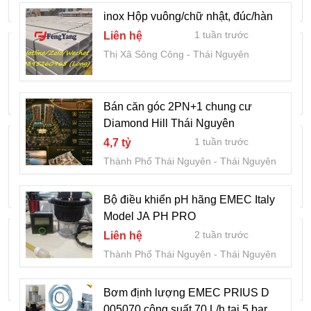
Thành Phố Thái Nguyên
Thái Nguyên
inox Hộp vuông/chữ nhật, đúc/hàn
1 tuần trước
Liên hệ
Bơm định lượng EMEC PRIUS D
Thị Xã Sông Công
Thái Nguyên
005240 có lưu lượng 240 L/h, bơm là
giải pháp lý tưởng cho các dự án xử lý
3 tuần trước
Liên hệ
nước lớn.
Thành Phố Thái Nguyên
Thái Nguyên
Bán căn góc 2PN+1 chung cư
Diamond Hill Thái Nguyên
🌸 BẬT MÍ BÍ MẬT LÀM ĐẸP TỪ HOA
1 tuần trước
4,7 tỷ
BƯỞI - NGUYÊN LIỆU VÀNG TRONG
Thành Phố Thái Nguyên
Thái Nguyên
MỸ PHẨM TỰ NHIÊN 🌸
3 tuần trước
Liên hệ
Huyện Định Hóa
Thái Nguyên
Bộ điều khiển pH hãng EMEC Italy
Model JA PH PRO
Tranh gạch 3d thuận buồm xuôi gió -
2 tuần trước
Liên hệ
CZX68
Thành Phố Thái Nguyên
Thái Nguyên
4 tuần trước
1,2 triệu
Thành Phố Thái Nguyên
Thái Nguyên
Bơm định lượng EMEC PRIUS D
005070 công suất 70 L/h tại 5 bar,