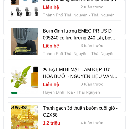
Chung cư cao cấp Diamond Hill, đường
phù hợp cho nhà thầu xây dựng hồ
2 tuần trước
Liên hệ
bơi
Bắc Sơn, Tỉnh Thái Nguyên
Thành Phố Thái Nguyên
Thái Nguyên
1 tháng trước
5,1 tỷ
Thành Phố Thái Nguyên
Thái Nguyên
Bơm định lượng EMEC PRIUS D
005240 có lưu lượng 240 L/h, bơm
là giải pháp lý tưởng cho các dự án
⭐ NGUỒN HÀNG ỔN ĐỊNH LÀ NỀN
3 tuần trước
Liên hệ
TẢNG GIÚP NGƯỜI MỚI KINH DOANH
xử lý nước lớn.
Thành Phố Thái Nguyên
Thái Nguyên
PHÁT TRIỂN LÂU DÀI - 0822.879.469
1 tháng trước
35 ngàn
(HẢO)
Huyện Đồng Hỷ
Thái Nguyên
🌸 BẬT MÍ BÍ MẬT LÀM ĐẸP TỪ
HOA BƯỞI - NGUYÊN LIỆU VÀNG
🏪 MỞ SHOP NHỎ VẪN CÓ THỂ KINH
TRONG MỸ PHẨM TỰ NHIÊN 🌸
3 tuần trước
Liên hệ
DOANH HIỆU QUẢ VỚI NGUỒN GIÁ
Huyện Định Hóa
Thái Nguyên
TỐT - 0822.879.469 (HẢO)
2 tháng trước
35 ngàn
Huyện Đại Từ
Thái Nguyên
Tranh gạch 3d thuận buồm xuôi gió -
CZX68
ĐẤT NỀN TRUNG TÂM TP PHỔ YÊN
4 tuần trước
1,2 triệu
THÁI NGUYÊN 🔥 📍 Tân Phú City –