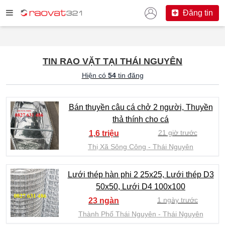
Đăng tin
TIN RAO VẶT TẠI THÁI NGUYÊN
Hiện có
54
tin đăng
Bán thuyền câu cá chở 2 người, Thuyền
thả thính cho cá
21 giờ trước
1,6 triệu
Thị Xã Sông Công
Thái Nguyên
Lưới thép hàn phi 2 25x25, Lưới thép D3
50x50, Lưới D4 100x100
1 ngày trước
23 ngàn
Thành Phố Thái Nguyên
Thái Nguyên