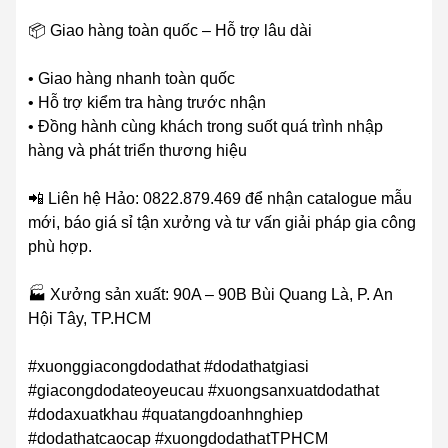
📦 Giao hàng toàn quốc – Hỗ trợ lâu dài
• Giao hàng nhanh toàn quốc
• Hỗ trợ kiểm tra hàng trước nhận
• Đồng hành cùng khách trong suốt quá trình nhập
hàng và phát triển thương hiệu
📲 Liên hệ Hảo: 0822.879.469 để nhận catalogue mẫu
mới, báo giá sỉ tận xưởng và tư vấn giải pháp gia công
phù hợp.
🏭 Xưởng sản xuất: 90A – 90B Bùi Quang Là, P. An
Hội Tây, TP.HCM
#xuonggiacongdodathat #dodathatgiasi
#giacongdodateoyeucau #xuongsanxuatdodathat
#dodaxuatkhau #quatangdoanhnghiep
#dodathatcaocap #xuongdodathatTPHCM