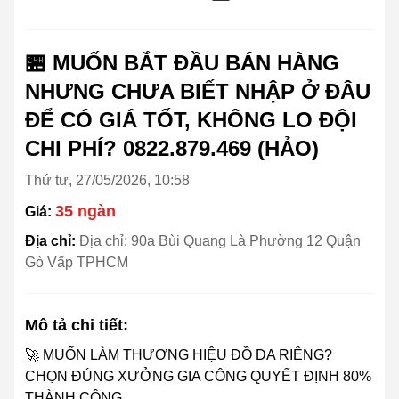
🏪 MUỐN BẮT ĐẦU BÁN HÀNG
NHƯNG CHƯA BIẾT NHẬP Ở ĐÂU
ĐỂ CÓ GIÁ TỐT, KHÔNG LO ĐỘI
CHI PHÍ? 0822.879.469 (HẢO)
Thứ tư, 27/05/2026, 10:58
35 ngàn
Giá:
Địa chỉ:
Địa chỉ: 90a Bùi Quang Là Phường 12 Quận
Gò Vấp TPHCM
Mô tả chi tiết:
🚀 MUỐN LÀM THƯƠNG HIỆU ĐỒ DA RIÊNG?
CHỌN ĐÚNG XƯỞNG GIA CÔNG QUYẾT ĐỊNH 80%
THÀNH CÔNG