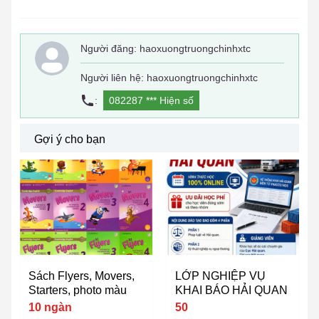
Người đăng:
haoxuongtruongchinhxtc
Người liên hệ: haoxuongtruongchinhxtc
:
082287 ***
Hiện số
Gợi ý cho bạn
Sách Flyers, Movers,
LỚP NGHIỆP VỤ
Starters, photo màu
KHAI BÁO HẢI QUAN
10 ngàn
50