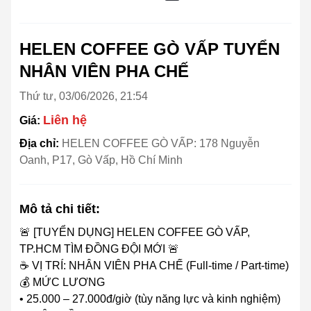
HELEN COFFEE GÒ VẤP TUYỂN
NHÂN VIÊN PHA CHẾ
Thứ tư, 03/06/2026, 21:54
Liên hệ
Giá:
Địa chỉ:
HELEN COFFEE GÒ VẤP: 178 Nguyễn
Oanh, P17, Gò Vấp, Hồ Chí Minh
Mô tả chi tiết:
🚨 [TUYỂN DỤNG] HELEN COFFEE GÒ VẤP,
TP.HCM TÌM ĐỒNG ĐỘI MỚI 🚨
☕ VỊ TRÍ: NHÂN VIÊN PHA CHẾ (Full-time / Part-time)
💰 MỨC LƯƠNG
• 25.000 – 27.000đ/giờ (tùy năng lực và kinh nghiệm)