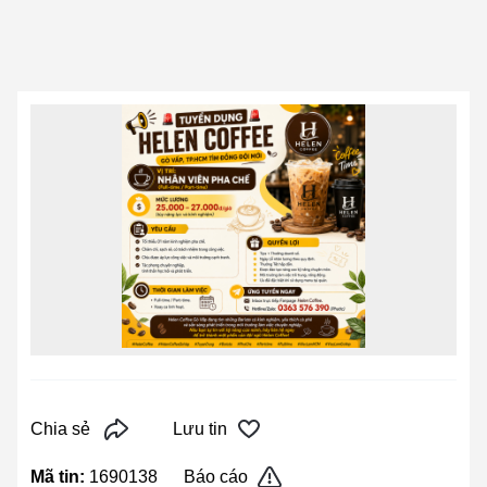
Chia sẻ
Lưu tin
Mã tin:
1690138
Báo cáo