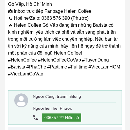
Gò Vấp, Hồ Chí Minh
📩 Inbox trực tiếp Fanpage Helen Coffee.
📞 Hotline/Zalo: 0363 576 390 (Phước)
🔥 Helen Coffee Gò Vấp đang tìm những Barista có
kinh nghiệm, yêu thích cà phê và sẵn sàng phát triển
trong môi trường làm việc chuyên nghiệp. Nếu bạn tự
tin với kỹ năng của mình, hãy liên hệ ngay để trở thành
một phần của đội ngũ Helen Coffee!
#HelenCoffee #HelenCoffeeGoVap #TuyenDung
#Barista #PhaChe #Parttime #Fulltime #ViecLamHCM
#ViecLamGoVap
Người đăng:
tranminhlong
Người liên hệ: Phước
:
036357 ***
Hiện số