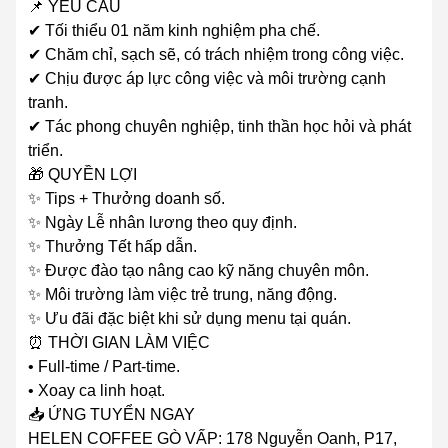
📌 YÊU CẦU
✔ Tối thiểu 01 năm kinh nghiệm pha chế.
✔ Chăm chỉ, sạch sẽ, có trách nhiệm trong công việc.
✔ Chịu được áp lực công việc và môi trường cạnh
tranh.
✔ Tác phong chuyên nghiệp, tinh thần học hỏi và phát
triển.
🎁 QUYỀN LỢI
✨ Tips + Thưởng doanh số.
✨ Ngày Lễ nhân lương theo quy định.
✨ Thưởng Tết hấp dẫn.
✨ Được đào tạo nâng cao kỹ năng chuyên môn.
✨ Môi trường làm việc trẻ trung, năng động.
✨ Ưu đãi đặc biệt khi sử dụng menu tại quán.
⏰ THỜI GIAN LÀM VIỆC
• Full-time / Part-time.
• Xoay ca linh hoạt.
📥 ỨNG TUYỂN NGAY
HELEN COFFEE GÒ VẤP: 178 Nguyễn Oanh, P17,