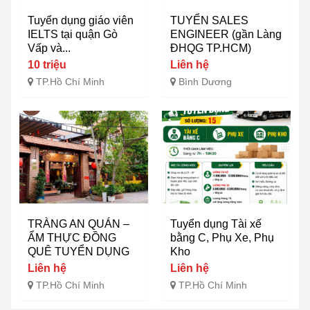
Tuyển dụng giáo viên
TUYỂN SALES
IELTS tại quận Gò
ENGINEER (gần Làng
Vấp và...
ĐHQG TP.HCM)
10 triệu
Liên hệ
TP.Hồ Chí Minh
Bình Dương
TRÀNG AN QUÁN –
Tuyển dụng Tài xế
ẨM THỰC ĐỒNG
bằng C, Phụ Xe, Phụ
QUÊ TUYỂN DỤNG
Kho
Liên hệ
Liên hệ
TP.Hồ Chí Minh
TP.Hồ Chí Minh