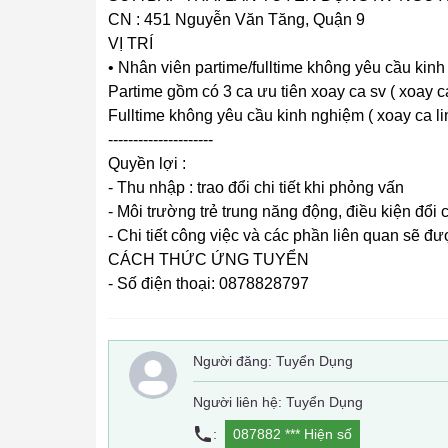
CN : 451 Nguyễn Văn Tăng, Quận 9
VỊ TRÍ
• Nhân viên partime/fulltime không yêu cầu kin
Partime gồm có 3 ca ưu tiên xoay ca sv ( xoay ca
Fulltime không yêu cầu kinh nghiệm ( xoay ca li
---------------------
Quyền lợi :
- Thu nhập : trao đổi chi tiết khi phỏng vấn
- Môi trường trẻ trung năng động, điều kiện đổi
- Chi tiết công việc và các phần liên quan sẽ đượ
CÁCH THỨC ỨNG TUYỂN
- Số điện thoại: 0878828797
Người đăng:
Tuyển Dụng
Người liên hệ: Tuyển Dụng
:
087882 ***
Hiện số