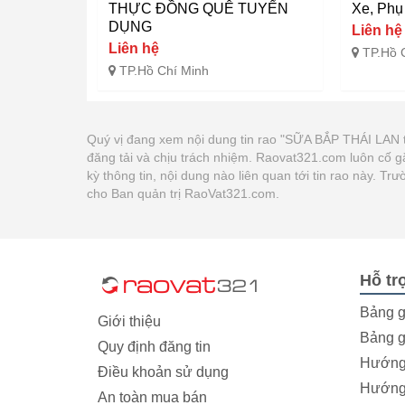
THỰC ĐỒNG QUÊ TUYỂN
Xe, Phụ
DỤNG
Liên hệ
Liên hệ
TP.Hồ 
TP.Hồ Chí Minh
Quý vị đang xem nội dung tin rao "SỮA BẮP THÁI LAN t
đăng tải và chịu trách nhiệm. Raovat321.com luôn cố 
kỳ thông tin, nội dung nào liên quan tới tin rao này. 
cho Ban quản trị RaoVat321.com.
Hỗ tr
Bảng g
Giới thiệu
Bảng g
Quy định đăng tin
Hướng 
Điều khoản sử dụng
Hướng 
An toàn mua bán