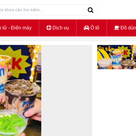
 tử - Điện máy
Dịch vụ
Ô tô
Đồ dù