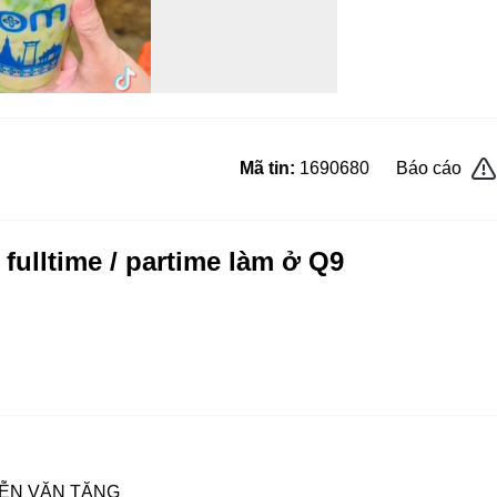
Mã tin:
1690680
Báo cáo
ulltime / partime làm ở Q9
YỄN VĂN TĂNG