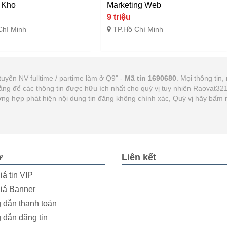
 Kho
Marketing Web
9 triệu
Chí Minh
TP.Hồ Chí Minh
uyển NV fulltime / partime làm ở Q9" -
Mã tin 1690680
. Mọi thông tin,
gắng để các thông tin được hữu ích nhất cho quý vị tuy nhiên Raovat3
Trường hợp phát hiện nội dung tin đăng không chính xác, Quý vị hãy bấm
ợ
Liên kết
iá tin VIP
iá Banner
dẫn thanh toán
dẫn đăng tin