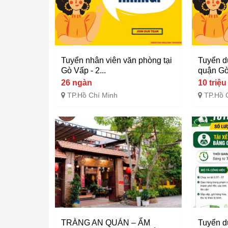
Tuyển nhân viên văn phòng tại
Tuyển d
Gò Vấp - 2...
quận Gò
26 ngàn
10 triệu
TP.Hồ Chí Minh
TP.Hồ 
TRÀNG AN QUÁN – ẨM
Tuyển d