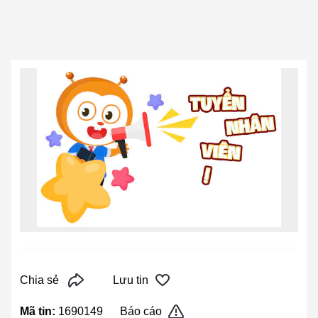
Chia sẻ
Lưu tin
Mã tin:
1690149
Báo cáo