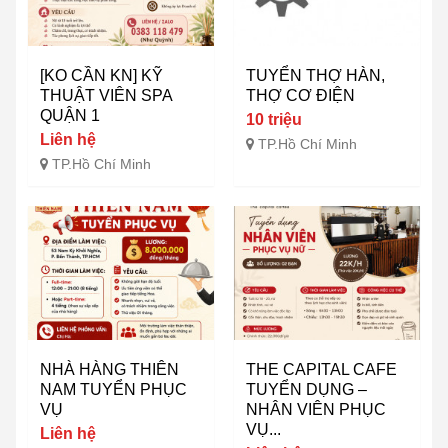
[KO CẦN KN] KỸ
TUYỂN THỢ HÀN,
THUẬT VIÊN SPA
THỢ CƠ ĐIỆN
QUẬN 1
10 triệu
Liên hệ
TP.Hồ Chí Minh
TP.Hồ Chí Minh
NHÀ HÀNG THIÊN
THE CAPITAL CAFE
NAM TUYỂN PHỤC
TUYỂN DỤNG –
VỤ
NHÂN VIÊN PHỤC
VỤ...
Liên hệ