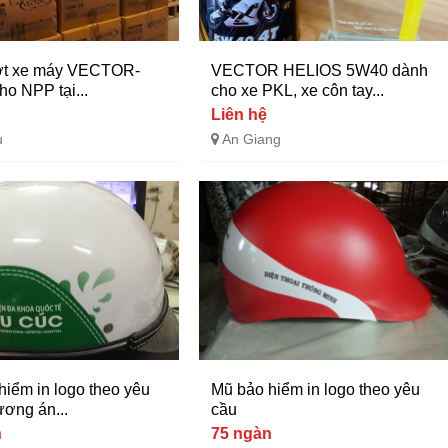
ớt xe máy VECTOR-
VECTOR HELIOS 5W40 dành
cho NPP tại...
cho xe PKL, xe côn tay...
Liên hệ
u
An Giang
hiểm in logo theo yêu
Mũ bảo hiểm in logo theo yêu
ương án...
cầu
n
75 ngàn