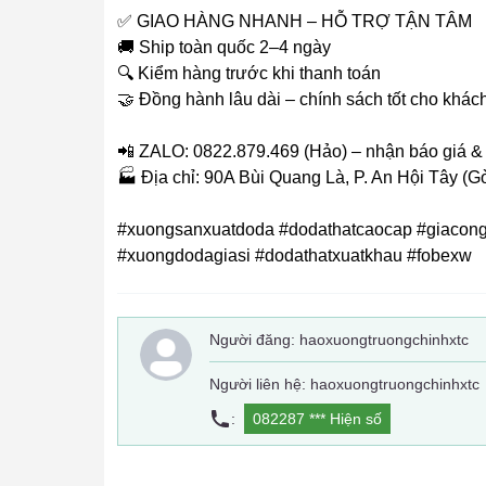
✅ GIAO HÀNG NHANH – HỖ TRỢ TẬN TÂM
🚚 Ship toàn quốc 2–4 ngày
🔍 Kiểm hàng trước khi thanh toán
🤝 Đồng hành lâu dài – chính sách tốt cho khá
📲 ZALO: 0822.879.469 (Hảo) – nhận báo giá &
🏭 Địa chỉ: 90A Bùi Quang Là, P. An Hội Tây (
#xuongsanxuatdoda #dodathatcaocap #giacon
#xuongdodagiasi #dodathatxuatkhau #fobexw
Người đăng:
haoxuongtruongchinhxtc
Người liên hệ: haoxuongtruongchinhxtc
:
082287 ***
Hiện số