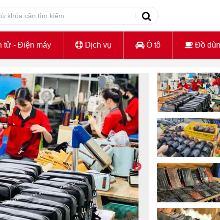
 tử - Điện máy
Dịch vụ
Ô tô
Đồ dù