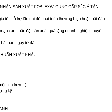
NHẬN SẢN XUẤT FOB, EXW, CUNG CẤP SỈ GIÁ TẬN
iá tốt, hỗ trợ lâu dài để phát triển thương hiệu hoặc bắt đầu
nhuận cao hoặc đặt sản xuất quà tặng doanh nghiệp chuyên
bài bản ngay từ đầu!
 CHUẨN XUẤT KHẨU
 mộc, da trơn…)
ượng kỹ
RANH