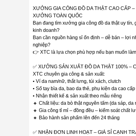
XƯỞNG GIA CÔNG ĐỒ DA THẬT CAO CẤP – 
XƯỞNG TOÀN QUỐC
Bạn đang tìm xưởng gia công đồ da thật uy tín, g
kinh doanh?
Bạn cần nguồn hàng sỉ ổn định – dễ bán – lợi 
nghiệp?
👉 XTC là lựa chọn phù hợp nếu bạn muốn làm 
✅ XƯỞNG SẢN XUẤT ĐỒ DA THẬT 100% –
XTC chuyên gia công & sản xuất:
• Ví da nam/nữ, thắt lưng, túi xách, clutch
• Sổ tay bìa da, bao da thẻ, phụ kiện da cao cấp
• Nhận thiết kế & sản xuất theo mẫu riêng
🔸 Chất liệu: da bò thật nguyên tấm (da sáp, da
🔸 Gia công tỉ mỉ – đồng đều – kiểm soát chất l
🔸 Bảo hành sản phẩm lên đến 24 tháng
✅ NHẬN ĐƠN LINH HOẠT – GIÁ SỈ CẠNH T