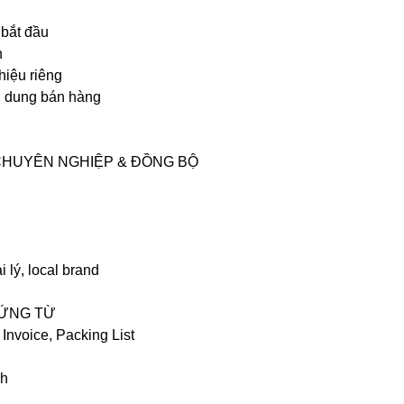
 bắt đầu
h
hiệu riêng
i dung bán hàng
CHUYÊN NGHIỆP & ĐỒNG BỘ
 lý, local brand
HỨNG TỪ
Invoice, Packing List
nh