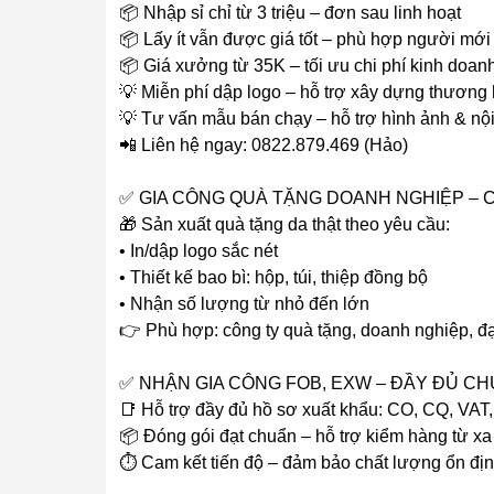
📦 Nhập sỉ chỉ từ 3 triệu – đơn sau linh hoạt
📦 Lấy ít vẫn được giá tốt – phù hợp người mới
📦 Giá xưởng từ 35K – tối ưu chi phí kinh doan
💡 Miễn phí dập logo – hỗ trợ xây dựng thương 
💡 Tư vấn mẫu bán chạy – hỗ trợ hình ảnh & nộ
📲 Liên hệ ngay: 0822.879.469 (Hảo)
✅ GIA CÔNG QUÀ TẶNG DOANH NGHIỆP – 
🎁 Sản xuất quà tặng da thật theo yêu cầu:
• In/dập logo sắc nét
• Thiết kế bao bì: hộp, túi, thiệp đồng bộ
• Nhận số lượng từ nhỏ đến lớn
👉 Phù hợp: công ty quà tặng, doanh nghiệp, đại
✅ NHẬN GIA CÔNG FOB, EXW – ĐẦY ĐỦ C
📑 Hỗ trợ đầy đủ hồ sơ xuất khẩu: CO, CQ, VAT, 
📦 Đóng gói đạt chuẩn – hỗ trợ kiểm hàng từ xa
⏱ Cam kết tiến độ – đảm bảo chất lượng ổn đị