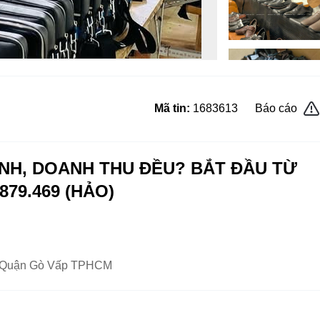
Mã tin:
1683613
Báo cáo
ỊNH, DOANH THU ĐỀU? BẮT ĐẦU TỪ
79.469 (HẢO)
12 Quận Gò Vấp TPHCM