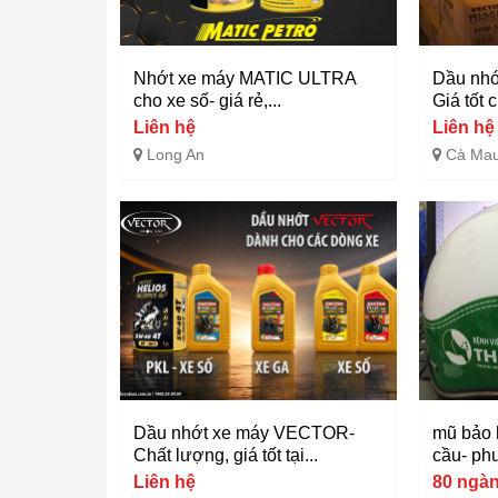
Nhớt xe máy MATIC ULTRA
Dầu nh
cho xe số- giá rẻ,...
Giá tốt 
Liên hệ
Liên hệ
Long An
Cà Ma
Dầu nhớt xe máy VECTOR-
mũ bảo 
Chất lượng, giá tốt tại...
cầu- ph
Liên hệ
80 ngà