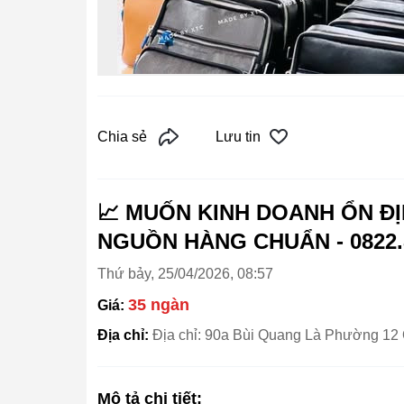
Chia sẻ
Lưu tin
📈 MUỐN KINH DOANH ỔN Đ
NGUỒN HÀNG CHUẨN - 0822.8
Thứ bảy, 25/04/2026, 08:57
35 ngàn
Giá:
Địa chỉ:
Địa chỉ: 90a Bùi Quang Là Phường 
Mô tả chi tiết: