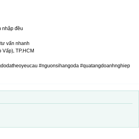
ch nhập đều
 tư vấn nhanh
Gò Vấp), TP.HCM
gdodatheoyeucau #nguonsihangoda #quatangdoanhnghiep