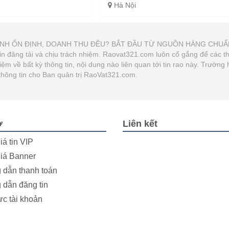
Hà Nội
 DOANH ỔN ĐỊNH, DOANH THU ĐỀU? BẮT ĐẦU TỪ NGUỒN HÀNG CHUẨN 
g tin đăng tải và chịu trách nhiệm. Raovat321.com luôn cố gắng để các t
 về bất kỳ thông tin, nội dung nào liên quan tới tin rao này. Trường 
thông tin cho Ban quản trị RaoVat321.com.
ợ
Liên kết
iá tin VIP
iá Banner
dẫn thanh toán
dẫn đăng tin
ực tài khoản