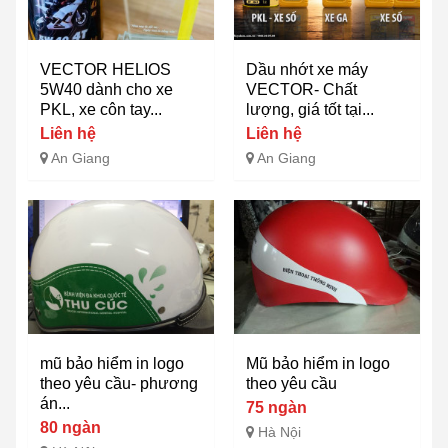
VECTOR HELIOS
Dầu nhớt xe máy
5W40 dành cho xe
VECTOR- Chất
PKL, xe côn tay...
lượng, giá tốt tại...
Liên hệ
Liên hệ
An Giang
An Giang
mũ bảo hiểm in logo
Mũ bảo hiểm in logo
theo yêu cầu- phương
theo yêu cầu
án...
75 ngàn
80 ngàn
Hà Nội