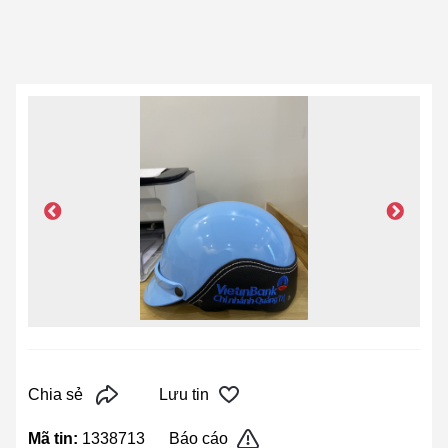
Chia sẻ
Lưu tin
Mã tin:
1338713
Báo cáo