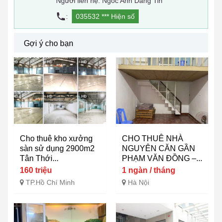
Người liên hệ: Ngoc Anh Dang Tin
:
035532 ***
Hiện số
Gợi ý cho bạn
Cho thuê kho xưởng
CHO THUÊ NHÀ
sàn sử dụng 2900m2
NGUYÊN CĂN GẦN
Tân Thới...
PHẠM VĂN ĐỒNG –...
160 triệu
1 ngàn / tháng
TP.Hồ Chí Minh
Hà Nội