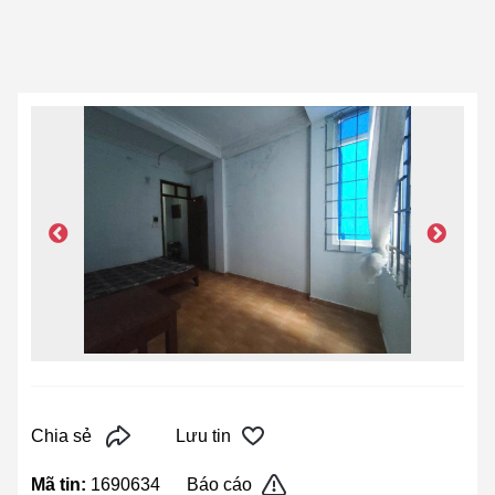
Chia sẻ
Lưu tin
Mã tin:
1690634
Báo cáo