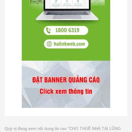
Quý vị đang xem nội dung tin rao "CHO THUÊ NHÀ TẠI LŨNG