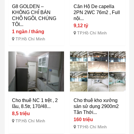
G8 GOLDEN –
Căn Hộ De capella
KHÔNG CHỈ BÁN
2PN 2WC 76m2 , Full
CHỖ NGỒI, CHÚNG
nội...
TÔI...
9,12 tỷ
1 ngàn / tháng
TP.Hồ Chí Minh
TP.Hồ Chí Minh
Cho thuê NC 1 trệt , 2
Cho thuê kho xưởng
lầu, 8.5tr, 170/48...
sàn sử dụng 2900m2
Tân Thới...
8,5 triệu
160 triệu
TP.Hồ Chí Minh
TP.Hồ Chí Minh