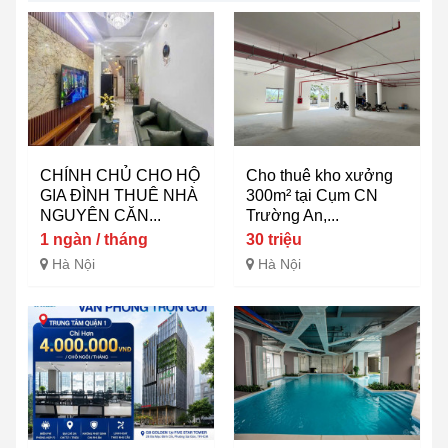
CHÍNH CHỦ CHO HỘ
Cho thuê kho xưởng
GIA ĐÌNH THUÊ NHÀ
300m² tại Cụm CN
NGUYÊN CĂN...
Trường An,...
1 ngàn / tháng
30 triệu
Hà Nội
Hà Nội