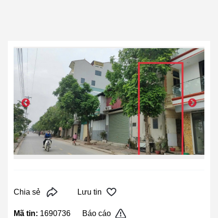
Chia sẻ
Lưu tin
Mã tin:
1690736
Báo cáo