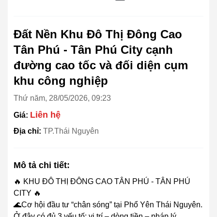
Đất Nền Khu Đô Thị Đông Cao
Tân Phú - Tân Phú City cạnh
đường cao tốc và đối diện cụm
khu công nghiệp
Thứ năm, 28/05/2026, 09:23
Liên hệ
Giá:
Địa chỉ:
TP.Thái Nguyên
Mô tả chi tiết:
🔥 KHU ĐÔ THỊ ĐÔNG CAO TÂN PHÚ - TÂN PHÚ
CITY 🔥
🌊Cơ hội đầu tư “chân sóng” tại Phổ Yên Thái Nguyên.
Ở đây có đủ 3 yếu tố: vị trí – dòng tiền – pháp lý.