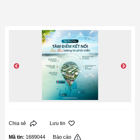
Chia sẻ
Lưu tin
Mã tin:
1689044
Báo cáo