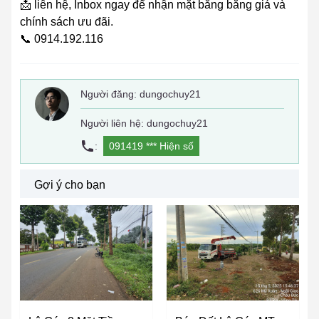
📩 liên hệ, Inbox ngay để nhận mặt bằng bẳng giá và
chính sách ưu đãi.
📞 0914.192.116
Người đăng:
dungochuy21
Người liên hệ: dungochuy21
:
091419 ***
Hiện số
Gợi ý cho bạn