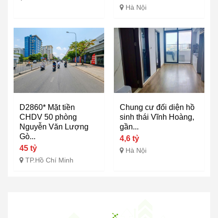
Hà Nội
D2860* Mặt tiền
Chung cư đối diện hồ
CHDV 50 phòng
sinh thái Vĩnh Hoàng,
Nguyễn Văn Lượng
gần...
Gò...
4,6 tỷ
45 tỷ
Hà Nội
TP.Hồ Chí Minh