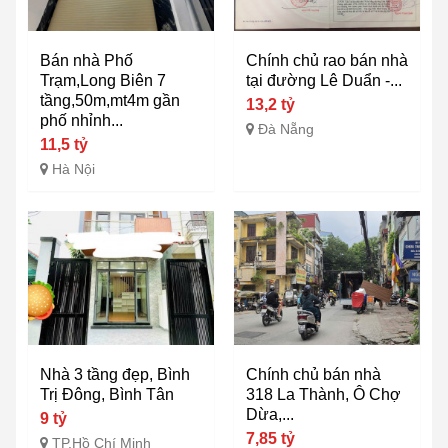
Bán nhà Phố
Chính chủ rao bán nhà
Trạm,Long Biên 7
tại đường Lê Duẩn -...
tầng,50m,mt4m gần
13,2 tỷ
phố nhỉnh...
Đà Nẵng
11,5 tỷ
Hà Nội
Nhà 3 tầng đẹp, Bình
Chính chủ bán nhà
Trị Đông, Bình Tân
318 La Thành, Ô Chợ
Dừa,...
9 tỷ
7,85 tỷ
TP.Hồ Chí Minh