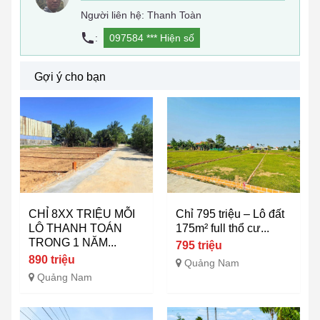
Người liên hệ: Thanh Toàn
:
097584 ***
Hiện số
Gợi ý cho bạn
CHỈ 8XX TRIỆU MỖI
Chỉ 795 triệu – Lô đất
LÔ THANH TOÁN
175m² full thổ cư...
TRONG 1 NĂM...
795 triệu
890 triệu
Quảng Nam
Quảng Nam