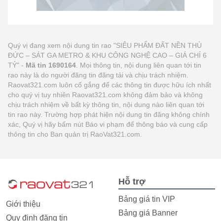
Quý vị đang xem nội dung tin rao "SIÊU PHẨM ĐẤT NỀN THỦ
ĐỨC – SÁT GA METRO & KHU CÔNG NGHỆ CAO – GIÁ CHỈ 6
TỶ" -
Mã tin 1690164
. Mọi thông tin, nội dung liên quan tới tin
rao này là do người đăng tin đăng tải và chịu trách nhiệm.
Raovat321.com luôn cố gắng để các thông tin được hữu ích nhất
cho quý vị tuy nhiên Raovat321.com không đảm bảo và không
chịu trách nhiệm về bất kỳ thông tin, nội dung nào liên quan tới
tin rao này. Trường hợp phát hiện nội dung tin đăng không chính
xác, Quý vị hãy bấm nút Báo vi phạm để thông báo và cung cấp
thông tin cho Ban quản trị RaoVat321.com.
Hỗ trợ
Bảng giá tin VIP
Giới thiệu
Bảng giá Banner
Quy định đăng tin