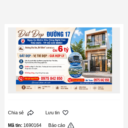
Chia sẻ
Lưu tin
Mã tin:
1690164
Báo cáo