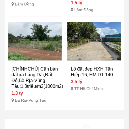
1,5 tỷ
Lâm Đồng
Lâm Đồng
[CHÍNHCHỦ] Cần bán
Lô đất đẹp HXH Tân
đất xã Láng Dài,Đất
Hiệp 16, HM DT 140...
Đỏ,Bà Rịa-Vũng
3,5 tỷ
Tàu;1,3triệu/m2(1000m2)
TP.Hồ Chí Minh
1,3 tỷ
Bà Rịa-Vũng Tàu