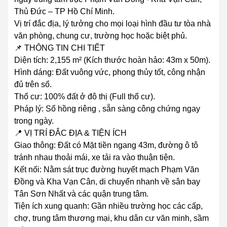
Thủ Đức – TP Hồ Chí Minh.
Vị trí đắc địa, lý tưởng cho mọi loại hình đầu tư tòa nhà
văn phòng, chung cư, trường học hoặc biệt phủ.
📌 THÔNG TIN CHI TIẾT
Diện tích: 2,155 m² (Kích thước hoàn hảo: 43m x 50m).
Hình dáng: Đất vuông vức, phong thủy tốt, công nhận
đủ trên sổ.
Thổ cư: 100% đất ở đô thị (Full thổ cư).
Pháp lý: Sổ hồng riêng , sẵn sàng công chứng ngay
trong ngày.
📍 VỊ TRÍ ĐẮC ĐỊA & TIỆN ÍCH
Giao thông: Đất có Mặt tiền ngang 43m, đường ô tô
tránh nhau thoải mái, xe tải ra vào thuận tiện.
Kết nối: Nằm sát trục đường huyết mạch Phạm Văn
Đồng và Kha Vạn Cân, di chuyển nhanh về sân bay
Tân Sơn Nhất và các quận trung tâm.
Tiện ích xung quanh: Gần nhiều trường học các cấp,
chợ, trung tâm thương mại, khu dân cư văn minh, sầm