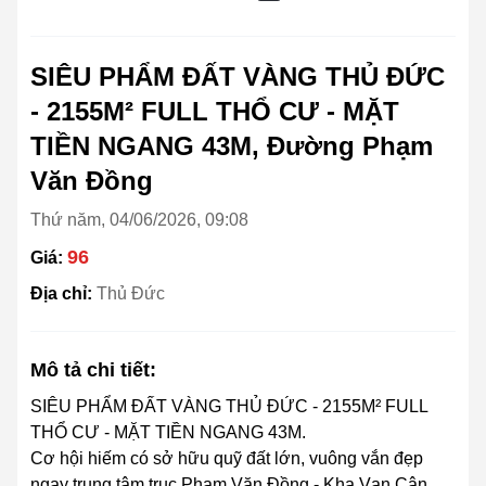
SIÊU PHẨM ĐẤT VÀNG THỦ ĐỨC
- 2155M² FULL THỔ CƯ - MẶT
TIỀN NGANG 43M, Đường Phạm
Văn Đồng
Thứ năm, 04/06/2026, 09:08
96
Giá:
Địa chỉ:
Thủ Đức
Mô tả chi tiết:
SIÊU PHẨM ĐẤT VÀNG THỦ ĐỨC - 2155M² FULL
THỔ CƯ - MẶT TIỀN NGANG 43M.
Cơ hội hiếm có sở hữu quỹ đất lớn, vuông vắn đẹp
ngay trung tâm trục Phạm Văn Đồng - Kha Vạn Cân,