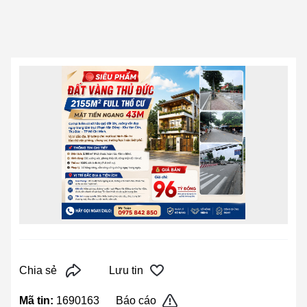
Chia sẻ
Lưu tin
Mã tin:
1690163
Báo cáo