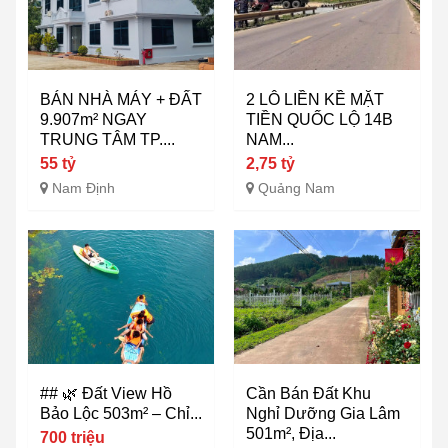
BÁN NHÀ MÁY + ĐẤT
2 LÔ LIỀN KỀ MẶT
9.907m² NGAY
TIỀN QUỐC LỘ 14B
TRUNG TÂM TP....
NAM...
55 tỷ
2,75 tỷ
Nam Định
Quảng Nam
## 🌿 Đất View Hồ
Cần Bán Đất Khu
Bảo Lộc 503m² – Chỉ...
Nghỉ Dưỡng Gia Lâm
501m², Địa...
700 triệu