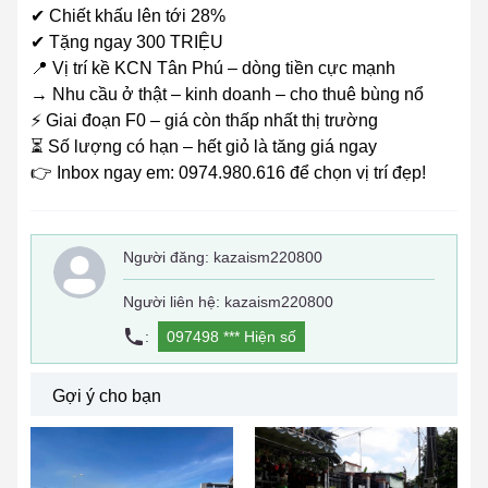
✔ Chiết khấu lên tới 28%
✔ Tặng ngay 300 TRIỆU
📍 Vị trí kề KCN Tân Phú – dòng tiền cực mạnh
→ Nhu cầu ở thật – kinh doanh – cho thuê bùng nổ
⚡ Giai đoạn F0 – giá còn thấp nhất thị trường
⏳ Số lượng có hạn – hết giỏ là tăng giá ngay
👉 Inbox ngay em: 0974.980.616 để chọn vị trí đẹp!
Người đăng:
kazaism220800
Người liên hệ: kazaism220800
:
097498 ***
Hiện số
Gợi ý cho bạn