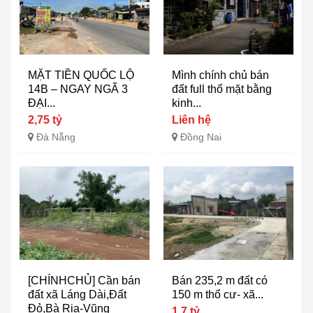
MẶT TIỀN QUỐC LỘ
Mình chính chủ bán
14B – NGAY NGÃ 3
đất full thổ mặt bằng
ĐẠI...
kinh...
2,75 tỷ
Liên hệ
Đà Nẵng
Đồng Nai
[CHÍNHCHỦ] Cần bán
Bán 235,2 m đất có
đất xã Láng Dài,Đất
150 m thổ cư- xã...
Đỏ,Bà Rịa-Vũng
1,7 tỷ