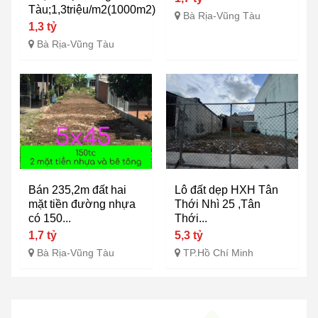
Tàu;1,3triệu/m2(1000m2)
Bà Rịa-Vũng Tàu
1,3 tỷ
Bà Rịa-Vũng Tàu
Bán 235,2m đất hai
Lô đất dẹp HXH Tân
mặt tiền đường nhựa
Thới Nhì 25 ,Tân
có 150...
Thới...
1,7 tỷ
5,3 tỷ
Bà Rịa-Vũng Tàu
TP.Hồ Chí Minh