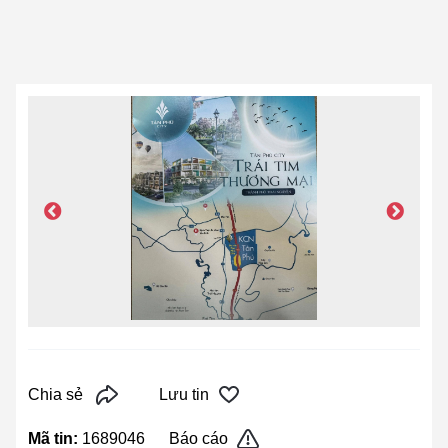
Chia sẻ
Lưu tin
Mã tin:
1689046
Báo cáo