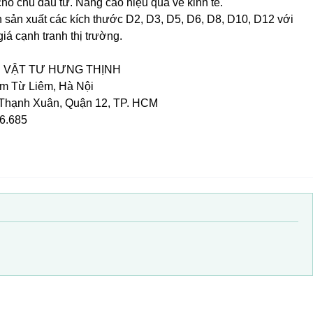
 cho chủ đầu tư. Nâng cao hiệu quả về kinh tế.
 sản xuất các kích thước D2, D3, D5, D6, D8, D10, D12 với
iá cạnh tranh thị trường.
 VẬT TƯ HƯNG THỊNH
am Từ Liêm, Hà Nội
 Thạnh Xuân, Quận 12, TP. HCM
46.685