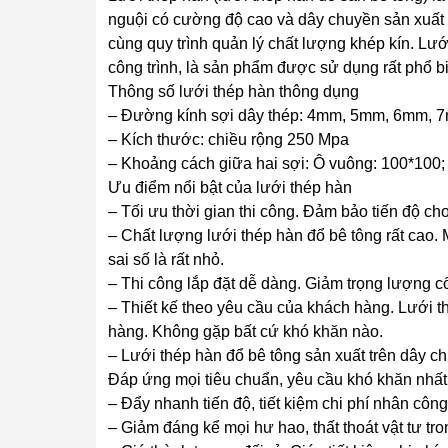
nguội có cường độ cao và dây chuyền sản xuất
cùng quy trình quản lý chất lượng khép kín. Lư
công trình, là sản phẩm được sử dụng rất phổ b
Thông số lưới thép hàn thông dụng
– Đường kính sợi dây thép: 4mm, 5mm, 6mm,
– Kích thước: chiều rộng 250 Mpa
– Khoảng cách giữa hai sợi: Ô vuông: 100*100
Ưu điểm nổi bật của lưới thép hàn
– Tối ưu thời gian thi công. Đảm bảo tiến độ cho
– Chất lượng lưới thép hàn đổ bê tông rất cao.
sai số là rất nhỏ.
– Thi công lắp đặt dễ dàng. Giảm trọng lượng c
– Thiết kế theo yêu cầu của khách hàng. Lưới 
hàng. Không gặp bất cứ khó khăn nào.
– Lưới thép hàn đổ bê tông sản xuất trên dây c
Đáp ứng mọi tiêu chuẩn, yêu cầu khó khăn nhất
– Đẩy nhanh tiến độ, tiết kiệm chi phí nhân công
– Giảm đáng kể mọi hư hao, thất thoát vật tư tro