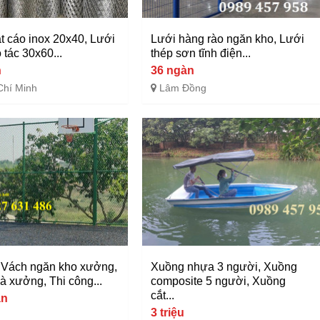
t cáo inox 20x40, Lưới
Lưới hàng rào ngăn kho, Lưới
 tác 30x60...
thép sơn tĩnh điện...
n
36 ngàn
Chí Minh
Lâm Đồng
Vách ngăn kho xưởng,
Xuồng nhựa 3 người, Xuồng
à xưởng, Thi công...
composite 5 người, Xuồng
cắt...
àn
3 triệu