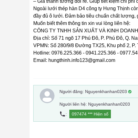
– Giá thành tương đối rẻ. Giúp tiết kiệm chi phí
Ngoài lưới thép hàn D4 công ty Hưng Thịnh còn
đầy đủ ô lưới. Đảm bảo tiêu chuẩn chất lượng, g
Muốn biết thêm thông tin xin vui lòng liên hệ:
CÔNG TY TNHH SẢN XUẤT VÀ KINH DOANH
Địa chỉ: Số 71 ngõ 17 Phú Đô, P. Phú Đô, Q. N
VPMN: Số 280/9/8 Đường TX25, Khu phố 2, P.
Hotline: 0976.225.366 - 0941.225.366 - 0977.5
Email: hungthinh.info123@gmail.com
Người đăng:
Nguyenkhanhan0203
Người liên hệ: Nguyenkhanhan0203
:
097474 ***
Hiện số