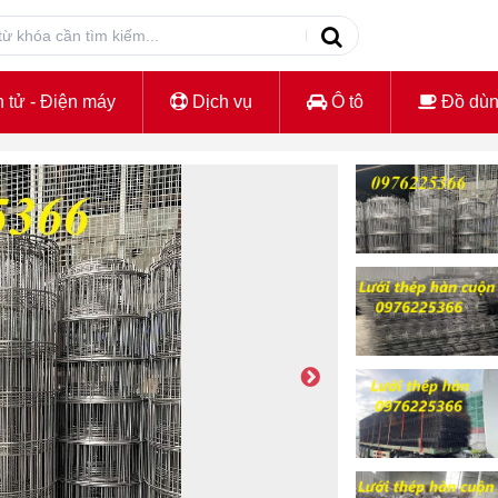
 tử - Điện máy
Dịch vụ
Ô tô
Đồ dù