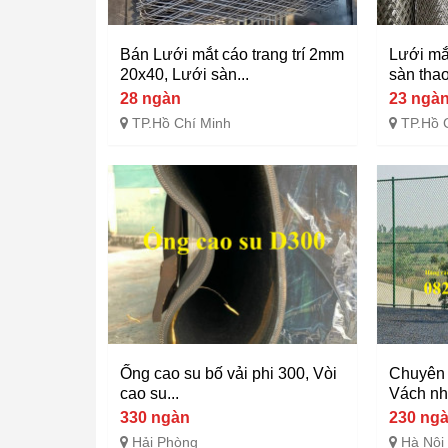
Bán Lưới mắt cáo trang trí 2mm
Lưới mắ
20x40, Lưới sàn...
sàn thao
28 ngàn
23 ngà
TP.Hồ Chí Minh
TP.Hồ 
Ống cao su bố vải phi 300, Vòi
Chuyên 
cao su...
Vách nh
330 ngàn
230 ng
Hải Phòng
Hà Nội