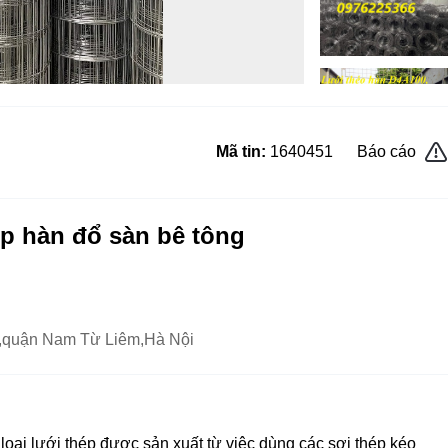
Mã tin:
1640451
Báo cáo
ép hàn đổ sàn bê tông
,quận Nam Từ Liêm,Hà Nội
 loại lưới thép được sản xuất từ việc dùng các sợi thép kéo