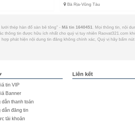
Bà Rịa-Vũng Tàu
, lưới thép hàn đổ sàn bê tông" -
Mã tin 1640451
. Mọi thông tin, nội du
ác thông tin được hữu ích nhất cho quý vị tuy nhiên Raovat321.com kh
ờng hợp phát hiện nội dung tin đăng không chính xác, Quý vị hãy bấm n
ợ
Liên kết
iá tin VIP
iá Banner
dẫn thanh toán
dẫn đăng tin
ực tài khoản