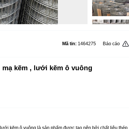
Mã tin:
1464275
Báo cáo
n mạ kẽm , lưới kẽm ô vuông
lưới kẽm ô vuông là sản phẩm được tạo nên bởi chất liệu thép