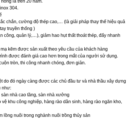
 nóng là trên 20 năm.
inox 304.
ế
ắc chắn, cường độ thép cao,… (là giải pháp thay thế hiệu quả
ay truyền thống )
ân công, quản lý,…), giảm hao hụt thất thoát thép, đẩy nhanh
n mạ kẽm được sản xuất theo yêu cầu của khách hàng
trình được đánh giá cao hơn trong mắt của người sử dụng.
ộn tròn, thi công nhanh chóng, đơn giản.
ệt do đó ngày càng được các chủ đầu tư và nhà thầu xây dựng
u như:
 sàn nhà cao tầng, sàn nhà xưởng
vệ khu công nghiệp, hàng rào dân sinh, hàng rào ngăn kho,
m lồng nuôi trong nghành nuôi trồng thủy sản