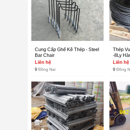
Cung Cấp Ghế Kê Thép - Steel
Thép Vu
Bar Chair
-8Ly Hà
Liên hệ
Liên hệ
Đồng Nai
Đồng N