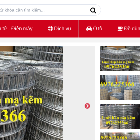
 tử - Điện máy
Dịch vụ
Ô tô
Đồ dù