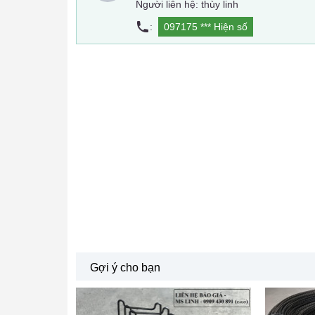
Người liên hệ: thùy linh
:
097175 ***
Hiện số
Gợi ý cho bạn