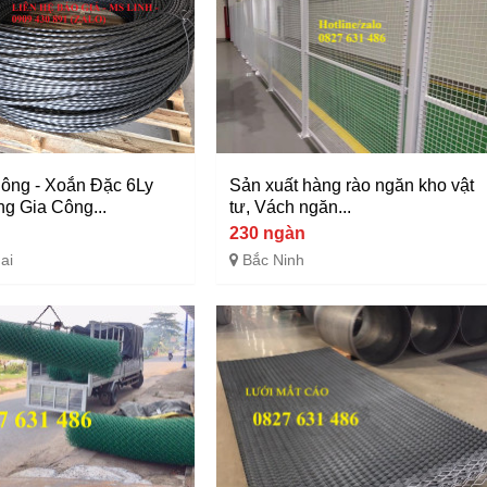
ông - Xoắn Đặc 6Ly
Sản xuất hàng rào ngăn kho vật
ng Gia Công...
tư, Vách ngăn...
230 ngàn
ai
Bắc Ninh