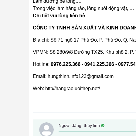
Làm đường bê tông,…
Trong việc làm hàng rào, lồng nuôi động vật, …
Chi tiết vui lòng liên hệ
CÔNG TY TNHH SẢN XUẤT VÀ KINH DOAN
Địa chỉ: Số 71 ngõ 17 Phú Đô, P. Phú Đô, Q. N
VPMN: Số 280/9/8 Đường TX25, Khu phố 2, P.
Hotline:
0976.225.366 - 0941.225.366 - 0977.5
Email: hungthinh.info123@gmail.com
Web: http//hangraoluoithep.net/
Người đăng:
thùy linh