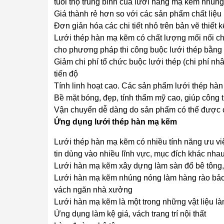
tuổi thọ trung bình của lưới hàng mạ kẽm nhúng
Giá thành rẻ hơn so với các sản phẩm chất liệu 
Đơn giản hóa các chi tiết nhỏ trên bản vẽ thiết k
Lưới thép hàn mạ kẽm có chất lượng mối nối ch
cho phương pháp thi công buộc lưới thép bằng t
Giảm chi phí tổ chức buộc lưới thép (chi phí nh
tiến độ
Tính linh hoạt cao. Các sản phẩm lưới thép hà
Bề mặt bóng, đẹp, tính thẩm mỹ cao, giúp công 
Vận chuyển dễ dàng do sản phẩm có thể được cu
Ứng dụng lưới thép hàn mạ kẽm
Lưới thép hàn mạ kẽm có nhiều tính năng ưu vi
tin dùng vào nhiều lĩnh vực, mục đích khác nha
Lưới hàn mạ kẽm xây dựng làm sàn đổ bê tông,
Lưới hàn mạ kẽm nhúng nóng làm hàng rào bảo 
vách ngăn nhà xưởng
Lưới hàn mạ kẽm là một trong những vật liệu là
Ứng dụng làm kệ giá, vách trang trí nội thất