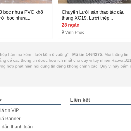
0 bọc nhựa PVC khổ
Chuyên Lưới sàn thao tác cầu
ưới bọc nhựa...
thang XG19, Lưới thép...
n
28 ngàn
Vĩnh Phúc
 thép hàn mạ kẽm , lưới kẽm ô vuông" -
Mã tin 1464275
. Mọi thông tin,
gắng để các thông tin được hữu ích nhất cho quý vị tuy nhiên Raovat3
Trường hợp phát hiện nội dung tin đăng không chính xác, Quý vị hãy bấm
ợ
Liên kết
iá tin VIP
iá Banner
dẫn thanh toán