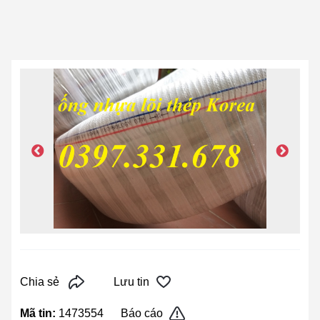
Chia sẻ
Lưu tin
Mã tin:
1473554
Báo cáo