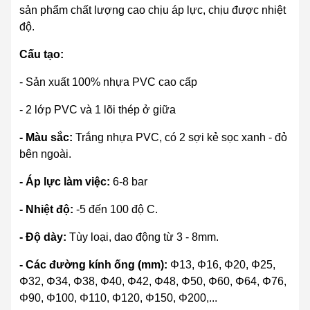
sản phẩm chất lượng cao chịu áp lực, chịu được nhiệt
độ.
Cấu tạo:
- Sản xuất 100% nhựa PVC cao cấp
- 2 lớp PVC và 1 lõi thép ở giữa
- Màu sắc:
Trắng nhựa PVC, có 2 sợi kẻ sọc xanh - đỏ
bên ngoài.
- Áp lực làm việc:
6-8 bar
- Nhiệt độ:
-5 đến 100 độ C.
- Độ dày:
Tùy loại, dao động từ 3 - 8mm.
- Các đường kính ống (mm):
Φ13, Φ16, Φ20, Φ25,
Φ32, Φ34, Φ38, Φ40, Φ42, Φ48, Φ50, Φ60, Φ64, Φ76,
Φ90, Φ100, Φ110, Φ120, Φ150, Φ200,...