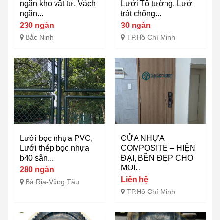
ngăn kho vật tư, Vách
Lưới Tô tường, Lưới
ngăn...
trát chống...
230 ngàn
30 ngàn
Bắc Ninh
TP.Hồ Chí Minh
Lưới bọc nhựa PVC,
CỬA NHỰA
Lưới thép bọc nhựa
COMPOSITE – HIỆN
b40 sân...
ĐẠI, BỀN ĐẸP CHO
MỌI...
280 ngàn
Liên hệ
Bà Rịa-Vũng Tàu
TP.Hồ Chí Minh