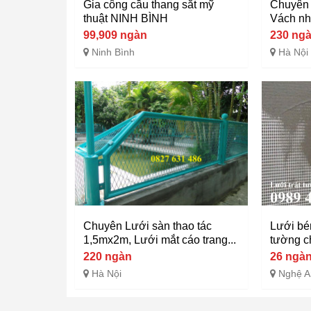
Gia công cầu thang sắt mỹ
Chuyên 
thuật NINH BÌNH
Vách nh
99,909 ngàn
230 ng
Ninh Bình
Hà Nội
Chuyên Lưới sàn thao tác
Lưới bén
1,5mx2m, Lưới mắt cáo trang...
tường ch
220 ngàn
26 ngà
Hà Nội
Nghệ A