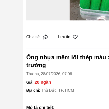
Chia sẻ
Lưu tin
Ống nhựa mềm lõi thép màu 
trường
Thứ ba, 28/07/2026, 07:06
20 ngàn
Giá:
Địa chỉ:
Thủ Đức, TP. HCM
Mô tả chi tiết: