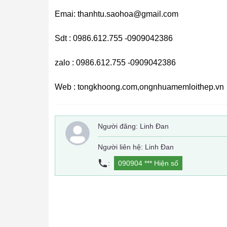
Emai: thanhtu.saohoa@gmail.com
Sdt : 0986.612.755 -0909042386
zalo : 0986.612.755 -0909042386
Web : tongkhoong.com,ongnhuamemloithep.vn
Người đăng:
Linh Đan
Người liên hệ: Linh Đan
:
090904 ***
Hiện số