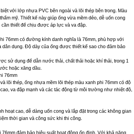
 biệt với lớp nhựa PVC bên ngoài và lõi thép bên trong. Màu
 thẩm mỹ. Thiết kế này giúp ống vừa mềm dẻo, dễ uốn cong
cần thiết để chịu được áp lực và va đập.
phi 76mm có đường kính danh nghĩa là 76mm, phù hợp với
à dân dụng. Độ dày của ống được thiết kế sao cho đảm bảo
sử dụng để dẫn nước thải, chất thải hoặc khí thải, trong 1
ước hoặc xăng dầu.
phi 76mm
và lõi thép, ống nhựa mềm lõi thép màu xanh phi 76mm có độ
 cao, va đập mạnh và các tác động từ môi trường như nhiệt độ,
inh hoạt cao, dễ dàng uốn cong và lắp đặt trong các không gian
kiệm thời gian và công sức khi thi công.
i 76mm đảm bảo hiệu suất hoạt động ổn định. Với khả năng