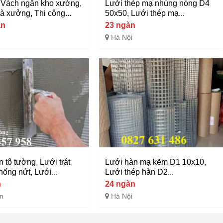
Vách ngăn kho xưởng,
Lưới thép mạ nhúng nóng D4
à xưởng, Thi công...
50x50, Lưới thép mạ...
àn
23 ngàn
Hà Nội
 tô tường, Lưới trát
Lưới hàn mạ kẽm D1 10x10,
ống nứt, Lưới...
Lưới thép hàn D2...
n
24 ngàn
n
Hà Nội