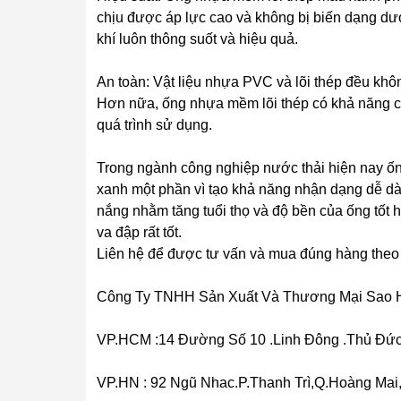
chịu được áp lực cao và không bị biến dạng dư
khí luôn thông suốt và hiệu quả.
An toàn: Vật liệu nhựa PVC và lõi thép đều kh
Hơn nữa, ống nhựa mềm lõi thép có khả năng ch
quá trình sử dụng.
Trong ngành công nghiệp nước thải hiện nay ố
xanh một phần vì tạo khả năng nhận dạng dễ dàn
nắng nhằm tăng tuổi thọ và độ bền của ống tốt 
va đập rất tốt.
Liên hệ để được tư vấn và mua đúng hàng theo
Công Ty TNHH Sản Xuất Và Thương Mại Sao 
VP.HCM :14 Đường Số 10 .Linh Đông .Thủ Đ
VP.HN : 92 Ngũ Nhac.P.Thanh Trì,Q.Hoàng Ma