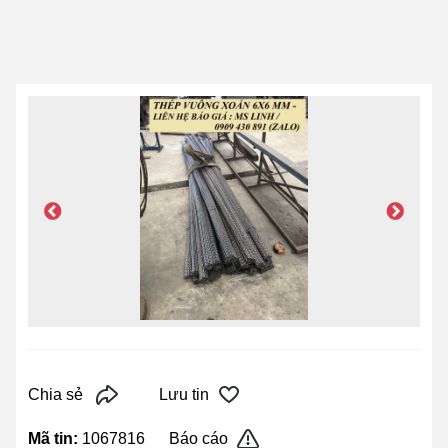
Chia sẻ
Lưu tin
Mã tin:
1067816
Báo cáo