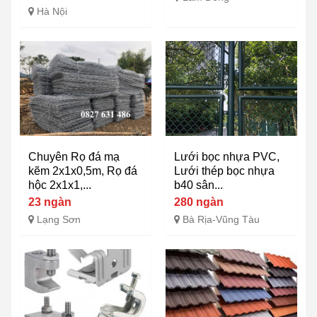
Hà Nội
Chuyên Rọ đá mạ
Lưới bọc nhựa PVC,
kẽm 2x1x0,5m, Rọ đá
Lưới thép bọc nhựa
hộc 2x1x1,...
b40 sân...
23 ngàn
280 ngàn
Lạng Sơn
Bà Rịa-Vũng Tàu