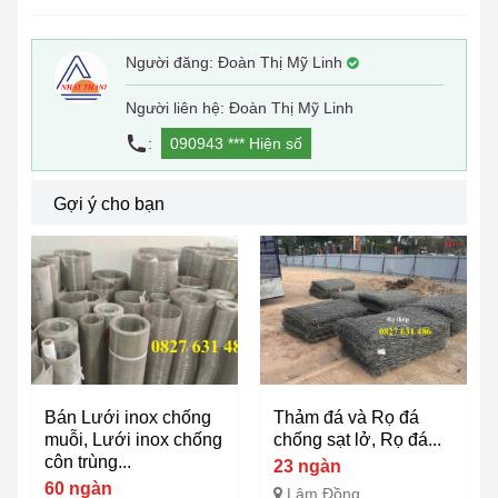
Người đăng:
Đoàn Thị Mỹ Linh
Người liên hệ: Đoàn Thị Mỹ Linh
:
090943 ***
Hiện số
Gợi ý cho bạn
Bán Lưới inox chống
Thảm đá và Rọ đá
muỗi, Lưới inox chống
chống sạt lở, Rọ đá...
côn trùng...
23 ngàn
60 ngàn
Lâm Đồng