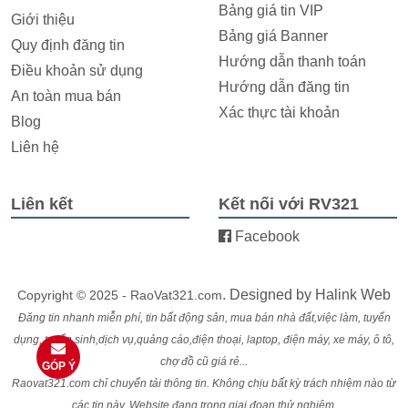
Bảng giá tin VIP
Giới thiệu
Bảng giá Banner
Quy định đăng tin
Hướng dẫn thanh toán
Điều khoản sử dụng
Hướng dẫn đăng tin
An toàn mua bán
Xác thực tài khoản
Blog
Liên hệ
Liên kết
Kết nối với RV321
Facebook
. Designed by
Halink Web
Copyright © 2025 - RaoVat321.com
Đăng tin nhanh miễn phí, tin bất động sản, mua bán nhà đất,việc làm, tuyển
dụng, tuyển sinh,dịch vụ,quảng cáo,điện thoại, laptop, điện máy, xe máy, ô tô,
chợ đồ cũ giá rẻ...
GÓP Ý
Raovat321.com chỉ chuyển tải thông tin. Không chịu bất kỳ trách nhiệm nào từ
các tin này. Website đang trong giai đoạn thử nghiệm.