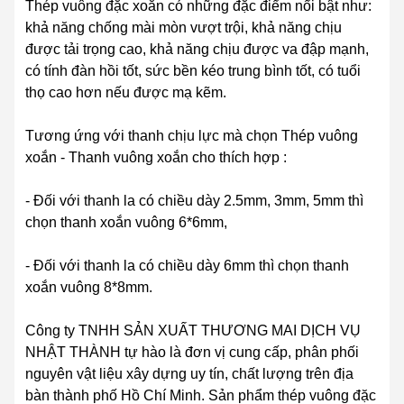
Thép vuông đặc xoắn có những đặc điểm nổi bật như:
khả năng chống mài mòn vượt trội, khả năng chịu
được tải trọng cao, khả năng chịu được va đập mạnh,
có tính đàn hồi tốt, sức bền kéo trung bình tốt, có tuổi
thọ cao hơn nếu được mạ kẽm.
Tương ứng với thanh chịu lực mà chọn Thép vuông
xoắn - Thanh vuông xoắn cho thích hợp :
- Đối với thanh la có chiều dày 2.5mm, 3mm, 5mm thì
chọn thanh xoắn vuông 6*6mm,
- Đối với thanh la có chiều dày 6mm thì chọn thanh
xoắn vuông 8*8mm.
Công ty TNHH SẢN XUẤT THƯƠNG MAI DỊCH VỤ
NHẬT THÀNH tự hào là đơn vị cung cấp, phân phối
nguyên vật liệu xây dựng uy tín, chất lượng trên địa
bàn thành phố Hồ Chí Minh. Sản phẩm thép vuông đặc